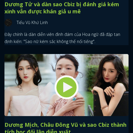
Dương Tử và dàn sao Cbiz bị đánh giá kém
xinh vẫn được khán giả u mê
Tiểu Vũ Khứ Linh
Đây chính là dàn diễn viên đình đám của Hoa ngữ đã đập tan
định kiến: "Sao nữ kém sắc không thể nổi tiếng".
Dương Mịch, Châu Đông Vũ và sao Cbiz thành
tích học đối lập diễn xuất