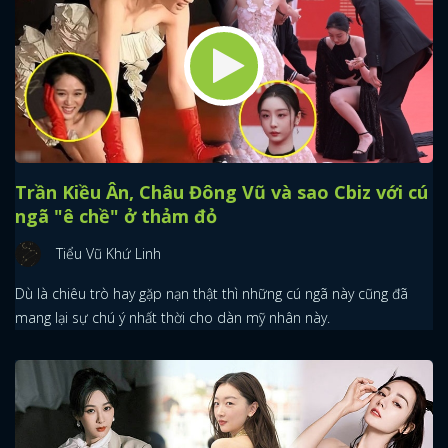
Trần Kiều Ân, Châu Đông Vũ và sao Cbiz với cú
ngã "ê chề" ở thảm đỏ
Tiểu Vũ Khứ Linh
Dù là chiêu trò hay gặp nạn thật thì những cú ngã này cũng đã
mang lại sự chú ý nhất thời cho dàn mỹ nhân này.