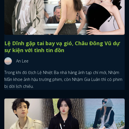
Lệ Dĩnh gặp tai bay vạ gió, Châu Đông Vũ dự
sự kiện với tình tin đồn
An Lee
Trong khi đó Địch Lệ Nhiệt Ba nhá hàng ảnh tạp chí mới, Nhậm
Mẫn khoe ảnh hậu trường phim, còn Nhậm Gia Luân thì có phim
bị dời lịch chiếu.