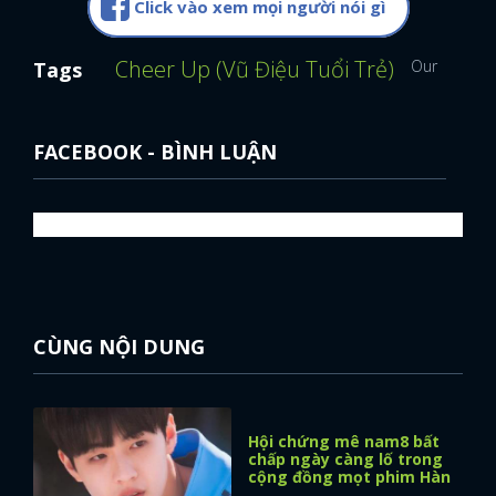
Click vào xem mọi người nói gì
Cheer Up (Vũ Điệu Tuổi Trẻ)
Our Belov
Tags
FACEBOOK - BÌNH LUẬN
CÙNG NỘI DUNG
Hội chứng mê nam8 bất
chấp ngày càng lố trong
cộng đồng mọt phim Hàn