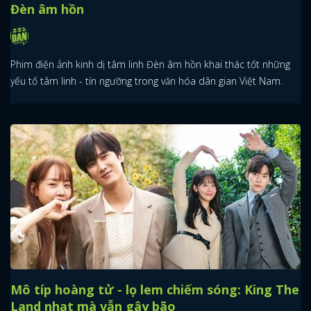
Đèn âm hồn
Phim điện ảnh kinh dị tâm linh Đèn âm hồn khai thác tốt những
yếu tố tâm linh - tín ngưỡng trong văn hóa dân gian Việt Nam.
Mô típ hoàng tử - lọ lem chiếm sóng: King The
Land nhạt mà vẫn gây bão