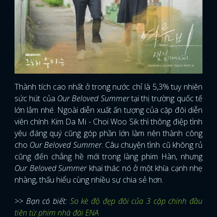
Thành tích cao nhất ở trong nước chỉ là 5,3% tuy nhiên
sức hút của
Our Beloved Summer
tại thị trường quốc tế
lớn lắm nhé. Ngoài diễn xuất ấn tượng của cặp đôi diễn
viên chính Kim Da Mi - Choi Woo Sik thì thông điệp tình
yêu đáng quý cũng góp phần lớn làm nên thành công
cho
Our Beloved Summer
. Câu chuyện tình cũ không rủ
cũng đến chẳng hề mới trong làng phim Hàn, nhưng
Our Beloved Summer
khai thác nó ở một khía cạnh nhẹ
nhàng, thấu hiểu cùng nhiều sự chia sẻ hơn.
>> Bạn có biết:
So kè độ đẹp đôi của 3 cặp chính đầu
tiên từ phim nhà đài ENA