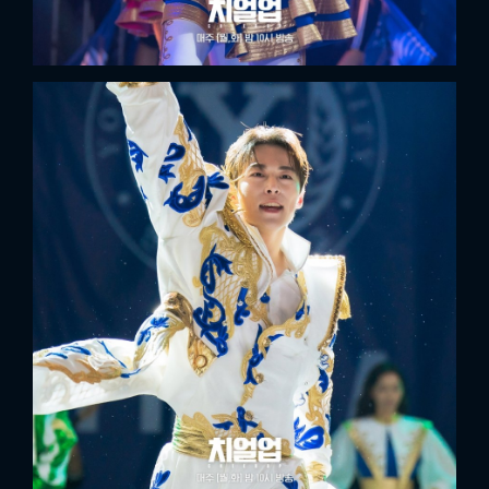
x
ĐĂNG NHẬP