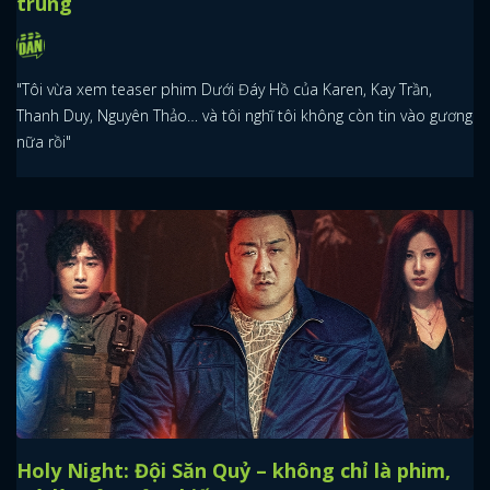
trùng
"Tôi vừa xem teaser phim Dưới Đáy Hồ của Karen, Kay Trần,
Thanh Duy, Nguyên Thảo… và tôi nghĩ tôi không còn tin vào gương
nữa rồi"
Holy Night: Đội Săn Quỷ – không chỉ là phim,