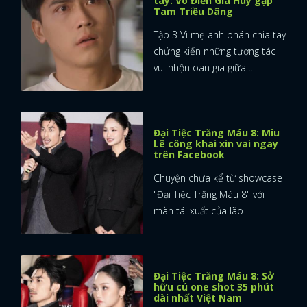
tay: Võ Điền Gia Huy gặp
Tam Triều Dâng
Tập 3 Vì mẹ anh phán chia tay
chứng kiến những tương tác
vui nhộn oan gia giữa ...
Đại Tiệc Trăng Máu 8: Miu
Lê công khai xin vai ngay
trên Facebook
Chuyện chưa kể từ showcase
"Đại Tiệc Trăng Máu 8" với
màn tái xuất của lão ...
Đại Tiệc Trăng Máu 8: Sở
hữu cú one shot 35 phút
dài nhất Việt Nam