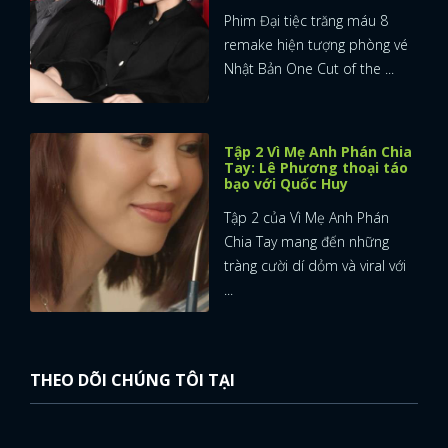
Phim Đại tiệc trăng máu 8
remake hiện tượng phòng vé
Nhật Bản One Cut of the ...
Tập 2 Vì Mẹ Anh Phán Chia
Tay: Lê Phương thoại táo
bạo với Quốc Huy
Tập 2 của Vì Mẹ Anh Phán
Chia Tay mang đến những
tràng cười dí dỏm và viral với
...
THEO DÕI CHÚNG TÔI TẠI