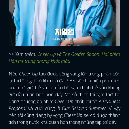
>> Xem thêm:
Cheer Up và The Golden Spoon: Hai phim
Hàn trẻ trung nhưng khác màu
Nếu
Cheer Up
tạo được tiếng vang lớn trong phần còn
lại thì tôi nghĩ có khi nhà đài SBS sẽ chỉ chiếu phim liên
quan tới giới trẻ và có dàn bộ sậu chính trẻ vào khung
giờ đầu tuần hết luôn đấy. Về sở thích thì tạm thời tôi
đang chuộng bộ phim
Cheer Up
nhất, rồi tới
A Business
Proposal
và cuối cùng là
Our Beloved Summer
. Vì vậy
nên tôi cũng đang hy vọng
Cheer Up
sẽ có được thành
tích trong nước khả quan hơn trong những tập tới đây.