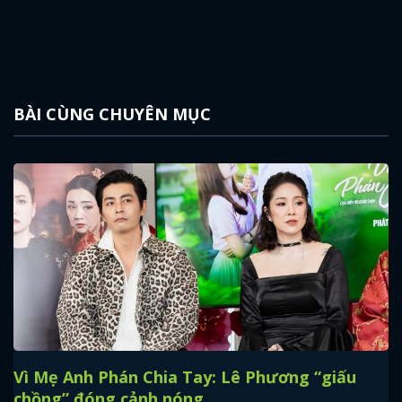
BÀI CÙNG CHUYÊN MỤC
Vì Mẹ Anh Phán Chia Tay: Lê Phương “giấu
chồng” đóng cảnh nóng