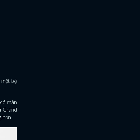
à một bộ
 có màn
hi Grand
g hơn.