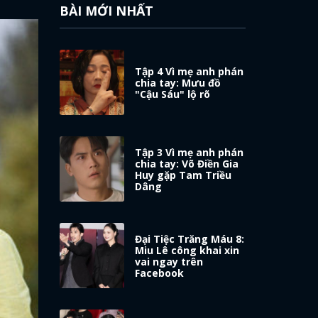
BÀI MỚI NHẤT
Tập 4 Vì mẹ anh phán
chia tay: Mưu đồ
"Cậu Sáu" lộ rõ
Tập 3 Vì mẹ anh phán
chia tay: Võ Điền Gia
Huy gặp Tam Triều
Dâng
Đại Tiệc Trăng Máu 8:
Miu Lê công khai xin
vai ngay trên
Facebook