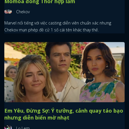
Momoa đóng Thor hợp lắm
Chekov
Marvel nổi tiếng với việc casting diễn viên chuẩn xác nhưng
Chekov mạn phép đề cử 1 số cái tên khác thay thế.
Em Yêu, Đừng Sợ: Ý tưởng, cảnh quay táo bạo
nhưng diễn biến mờ nhạt
Lọ Lem