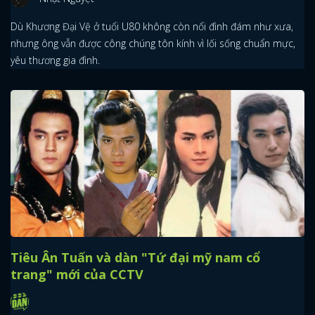
Dù Khương Đại Vệ ở tuổi U80 không còn nổi đình đám như xưa,
nhưng ông vẫn được công chúng tôn kính vì lối sống chuẩn mực,
yêu thương gia đình.
Tiêu Ân Tuấn và dàn "Tứ đại mỹ nam cổ
trang" mới của CCTV
x
ĐĂNG NHẬP