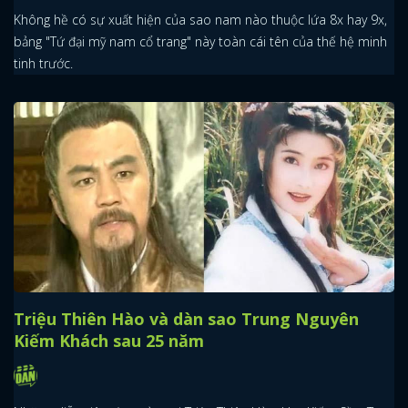
Không hề có sự xuất hiện của sao nam nào thuộc lứa 8x hay 9x,
bảng "Tứ đại mỹ nam cổ trang" này toàn cái tên của thế hệ minh
FACEBOOK
GOOGLE
tinh trước.
Triệu Thiên Hào và dàn sao Trung Nguyên
Kiếm Khách sau 25 năm