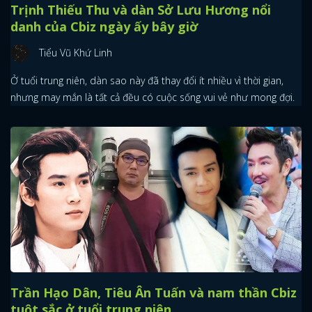
Trịnh Thiếu Thu và dàn Sở Lưu Hương nổi
danh của Cbiz ngày ấy bây giờ
Tiểu Vũ Khứ Linh
Ở tuổi trung niên, dàn sao này đã thay đổi ít nhiều vì thời gian,
nhưng may mắn là tất cả đều có cuộc sống vui vẻ như mong đợi.
Trần Hạo Dân, Tiêu Ân Tuấn và nam thần Cbiz
tuột sắc ở tuổi trung niên