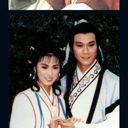
FACEBOOK
GOOGLE