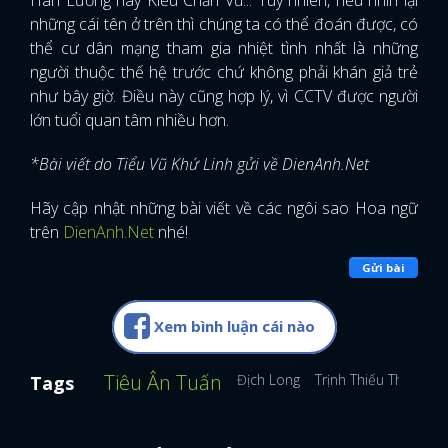
Hán Lương hay Kiều Chấn Vũ... Tuy nhiên, nếu nhìn lại
những cái tên ở trên thì chúng ta có thể đoán được, có
thể cư dân mạng tham gia nhiệt tình nhất là những
người thuộc thế hệ trước chứ không phải khán giả trẻ
như bây giờ. Điều này cũng hợp lý, vì CCTV được người
lớn tuổi quan tâm nhiều hơn.
*Bài viết do Tiểu Vũ Khứ Linh gửi về DienAnh.Net
Hãy cập nhật những bài viết về các ngôi sao Hoa ngữ
trên
DienAnh.Net
nhé!
Gửi bài
Xem bình luận cái nào
Tiêu Ân Tuấn
Địch Long
Trịnh Thiếu Thu
Hu
Tags