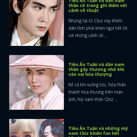
Tiêu Ân Tuấn và dàn nam
thần cổ trang ghi điểm với
cảnh võ thuật
Những tài tử Cbiz này khiến
dân tình phải khen ngợi hết lời
với những cảnh võ ...
Tiêu Ân Tuấn và dàn nam
thần gây thương nhớ khi
vào vai hòa thượng
Kể cả khi xuống tóc, hóa thân
thành hòa thượng trên màn
ảnh, hội nam thần Cbiz ...
Tiêu Ân Tuấn và những mỹ
nam Cbiz khiến fan hết