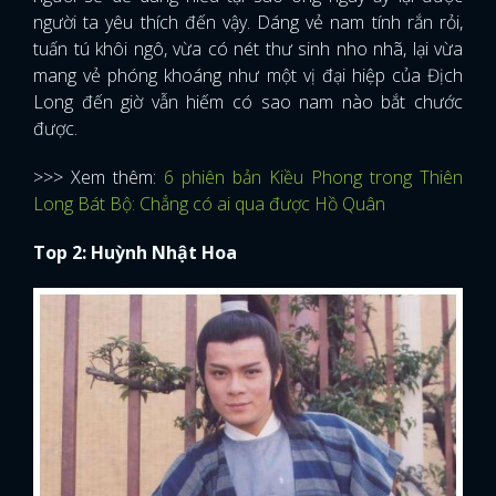
người ta yêu thích đến vậy. Dáng vẻ nam tính rắn rỏi,
tuấn tú khôi ngô, vừa có nét thư sinh nho nhã, lại vừa
mang vẻ phóng khoáng như một vị đại hiệp của Địch
Long đến giờ vẫn hiếm có sao nam nào bắt chước
được.
>>> Xem thêm:
6 phiên bản Kiều Phong trong Thiên
Long Bát Bộ: Chẳng có ai qua được Hồ Quân
Top 2: Huỳnh Nhật Hoa