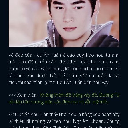
Vẻ đẹp của Tiêu Ân Tuấn là cao quý, hào hoa, từ ánh
mắt cho đến biểu cảm đều đẹp tựa như bức tranh
được tô vẽ cầu kỳ, chỉ dùng lời nói thôi thì khó mà miêu
tả chính xác được. Bởi thế mọi người cứ ngắm là sẽ
hiểu tại sao mình lại mê Tiêu Ân Tuấn đến như vậy.
>>> Xem thêm:
Không thèm đồ trắng váy đỏ, Dương Tử
và dàn tân nương mặc sắc đen ma mị vẫn mỹ miều
Điều khiến Khứ Linh thấy khó hiểu là bảng xếp hạng này
lại thiếu đi những cái tên như Nghiêm Khoan, Chung