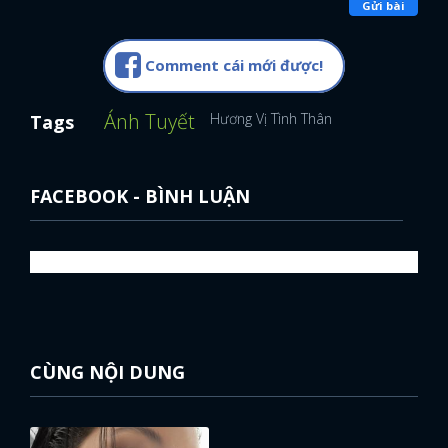
Gửi bài
Comment cái mới được!
Ánh Tuyết
Hương Vị Tình Thân
Tags
FACEBOOK - BÌNH LUẬN
CÙNG NỘI DUNG