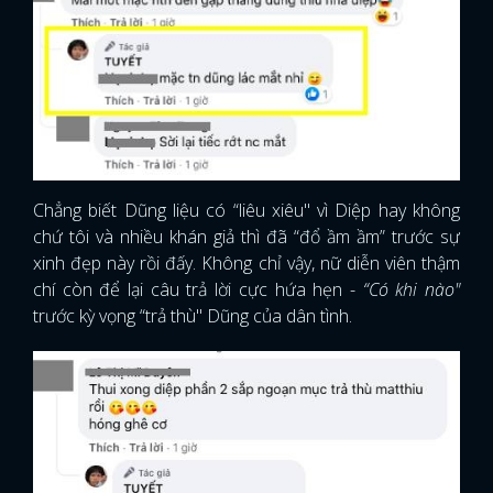
Chẳng biết Dũng liệu có “liêu xiêu" vì Diệp hay không
chứ tôi và nhiều khán giả thì đã “đổ ầm ầm” trước sự
xinh đẹp này rồi đấy. Không chỉ vậy, nữ diễn viên thậm
chí còn để lại câu trả lời cực hứa hẹn -
“Có khi nào"
trước kỳ vọng “trả thù" Dũng của dân tình.