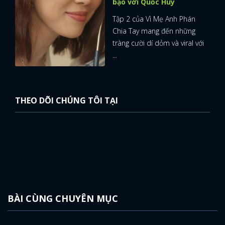
bạo với Quốc Huy
Tập 2 của Vì Mẹ Anh Phán
Chia Tay mang đến những
tràng cười dí dỏm và viral với
...
THEO DÕI CHÚNG TÔI TẠI
BÀI CÙNG CHUYÊN MỤC