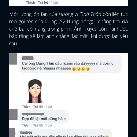
Một lượng lớn fan của
Hương Vị Tình Thân
còn liên tục
réo gọi tên của Dũng (Sỹ Hưng đóng) - chàng trai đã
chê bai cô nàng trong phim. Ánh Tuyết còn hài hước
bảo rằng sẽ làm anh chàng “lác mắt" khi được fan yêu
cầu.