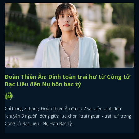
Đoàn Thiên Ân: Dính toàn trai hư từ Công tử
Bạc Liêu đến Nụ hôn bạc tỷ
Chỉ trong 2 tháng, Đoàn Thiên Ân đã có 2 vai diễn dính đến
"chuyện 3 người", đứng giữa lựa chọn "trai ngoan - trai hư" trong
Công Tử Bạc Liêu - Nụ Hôn Bạc Tỷ.