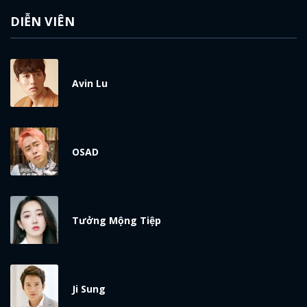
DIỄN VIÊN
Avin Lu
OSAD
x
ĐĂNG NHẬP
Tưởng Mộng Tiệp
FACEBOOK
GOOGLE
Ji Sung