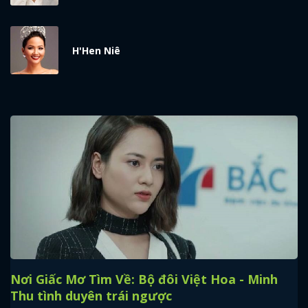
H'Hen Niê
Nơi Giấc Mơ Tìm Về: Bộ đôi Việt Hoa - Minh
Thu tình duyên trái ngược