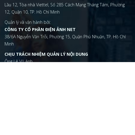
Lầu 12, Tòa nhà Viettel, Số 285 Cách Mạng Tháng Tám, Phường
12, Quận 10, TP. Hồ Chí Minh
Quản lý và vận hành bởi:
CÔNG TY CỔ PHẦN ĐIỆN ẢNH NET
38/6A Nguyễn Văn Trỗi, Phường 15, Quận Phú Nhuận, TP. Hồ Chí
Minh
CHỊU TRÁCH NHIỆM QUẢN LÝ NỘI DUNG
Ông Lê Vũ Anh
vuanh@dienanh.net
(+84) 2873 050 788
ĐIỆN THOẠI
(+84) 2873 050 788
EMAIL
contact@dienanh.net
Giấy phép thiết lập mạng xã hội trên mạng số 123/GP-BTTTT do
Bộ Thông tin và Truyền thông cấp ngày 23/3/2017