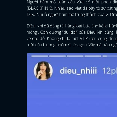
Người hâm mộ toàn cầu vừa có một phen điê
(BLACKPINK). Nhiều sao Việt đã bày tỏ sự bất ng
Diệu Nhi là người hâm mộ trung thành của G-Drago
Diệu Nhi đã đăng tải hàng loạt bức ảnh kể lại hà
mộng”. Con đường “đu idol” của Diệu Nhi cũng l
vé đắt đỏ. Không chỉ là một V.I.P (tên cộng đ
ruột của trưởng nhóm G-Dragon. Vậy mà nào ngờ…