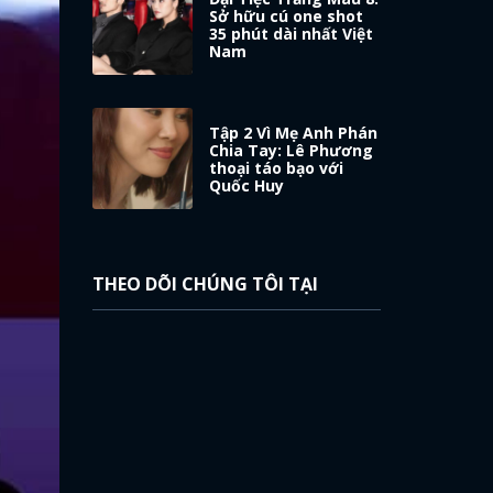
Sở hữu cú one shot
35 phút dài nhất Việt
Nam
Tập 2 Vì Mẹ Anh Phán
Chia Tay: Lê Phương
thoại táo bạo với
Quốc Huy
THEO DÕI CHÚNG TÔI TẠI