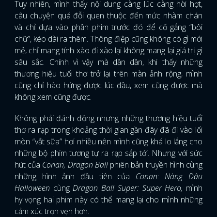
Tuy nhiên, mình thấy nội dung càng lúc càng hời hợt,
câu chuyện quá đỗi quen thuộc đến mức nhàm chán
và chỉ dựa vào phần phim trước đó để cố gắng “bôi
chữ”, kéo dài ra thêm. Thông điệp cũng không có gì mới
mẻ, chỉ mang tính xào đi xào lại không mang lại giá trị gì
sâu sắc. Chính vì vậy mà dần dần, khi thấy những
thương hiệu tuổi thơ trở lại trên màn ảnh rộng, mình
cũng chỉ hào hứng được lúc đầu, xem cũng được mà
không xem cũng được.
Không phải đánh đồng nhưng những thương hiệu tuổi
thơ ra rạp trong khoảng thời gian gần đây đã đi vào lối
mòn “vắt sữa” hơi nhiều nên mình cũng khá lo lắng cho
những bộ phim tương tự ra rạp sắp tới. Nhưng với sức
hút của
Conan, Dragon Ball
phiên bản truyền hình cùng
những hình ảnh đầu tiên của
Conan: Nàng Dâu
Halloween
cùng
Dragon Ball Super: Super Hero,
mình
hy vọng hai phim này có thể mang lại cho mình những
cảm xúc trọn vẹn hơn.