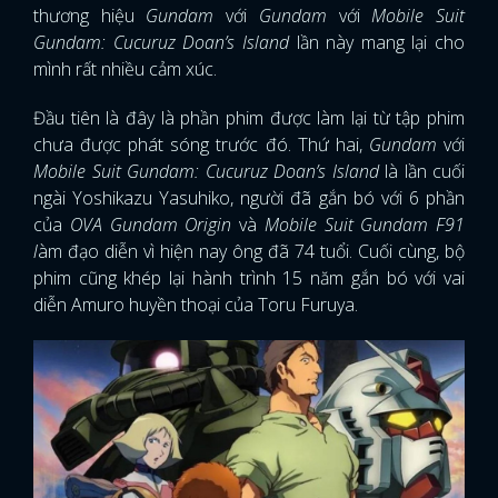
thương hiệu
Gundam
với
Gundam
với
Mobile Suit
Gundam: Cucuruz Doan’s Island
lần này mang lại cho
mình rất nhiều cảm xúc.
Đầu tiên là đây là phần phim được làm lại từ tập phim
chưa được phát sóng trước đó. Thứ hai,
Gundam
với
Mobile Suit Gundam: Cucuruz Doan’s Island
là lần cuối
ngài Yoshikazu Yasuhiko, người đã gắn bó với 6 phần
của
OVA Gundam Origin
và
Mobile Suit Gundam F91
l
àm đạo diễn vì hiện nay ông đã 74 tuổi. Cuối cùng, bộ
phim cũng khép lại hành trình 15 năm gắn bó với vai
diễn Amuro huyền thoại của Toru Furuya.