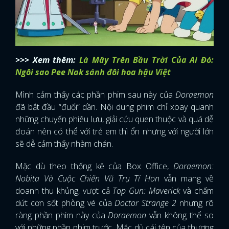
>>> Xem thêm:
Là Mây Trên Bầu Trời Của Ai Đó:
Ngôi sao Pee Nak sánh đôi hoa hậu Việt
Mình cảm thấy các phần phim sau này của
Doraemon
đã bắt đầu “đuối” dần. Nội dung phim chỉ xoay quanh
những chuyến phiêu lưu, giải cứu quen thuộc và quá dễ
đoán nên có thể với trẻ em thì ổn nhưng với người lớn
sẽ dễ cảm thấy nhàm chán.
Mặc dù theo thống kê của Box Office,
Doraemon:
Nobita Và Cuộc Chiến Vũ Trụ Tí Hon
vẫn mang về
doanh thu khủng, vượt cả
Top Gun: Maverick
và chấm
dứt cơn sốt phòng vé của
Doctor Strange 2
nhưng rõ
ràng phần phim này của
Doraemon
vẫn không thể so
với những phần phim trước. Mặc dù cái tên của thương