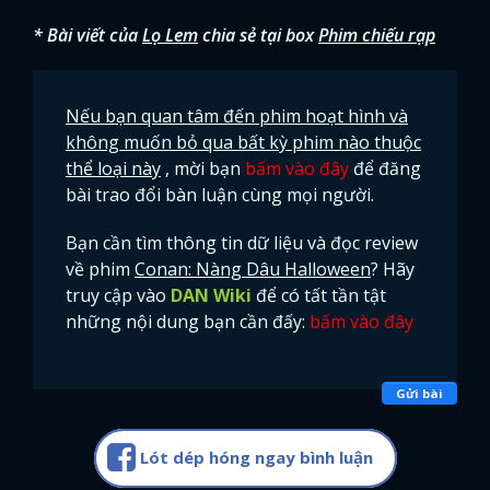
* Bài viết của
Lọ Lem
chia sẻ tại box
Phim chiếu rạp
Nếu bạn quan tâm đến phim hoạt hình và
không muốn bỏ qua bất kỳ phim nào thuộc
thể loại này
, mời bạn
bấm vào đây
để đăng
bài trao đổi bàn luận cùng mọi người.
Bạn cần tìm thông tin dữ liệu và đọc review
về phim
Conan: Nàng Dâu Halloween
? Hãy
truy cập vào
DAN Wiki
để có tất tần tật
những nội dung bạn cần đấy:
bấm vào đây
Gửi bài
Lót dép hóng ngay bình luận