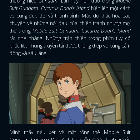
thương hiệu
Gundam
. Lần này hòn đảo trong
Mobile
Suit Gundam: Cucuruz Doan’s Island
hiện lên một cách
vô cùng đẹp đẽ, và thanh bình. Mặc dù khắc họa câu
chuyện về những nỗi đau của chiến tranh nhưng mọi
thứ trong
Mobile Suit Gundam: Cucuruz Doan’s Island
rất nhẹ nhàng. Những trận chiến trong phim tuy có
khốc liệt nhưng truyền tải được thông điệp vô cùng cảm
động và sâu lắng.
Mình thấy nếu xét về mặt tổng thể Mobile Suit
Gundam: Cucuruz Doan’s Island vẫn được đánh giá ổn