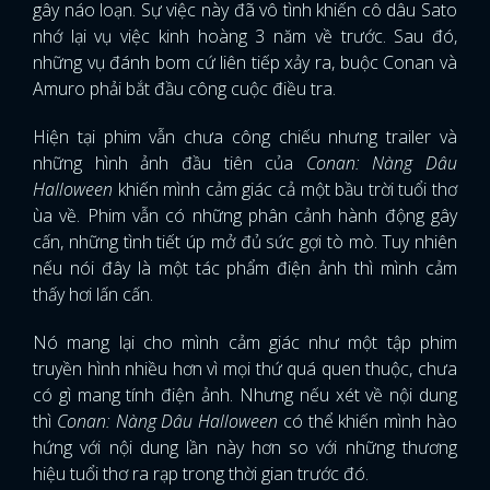
gây náo loạn. Sự việc này đã vô tình khiến cô dâu Sato
nhớ lại vụ việc kinh hoàng 3 năm về trước. Sau đó,
những vụ đánh bom cứ liên tiếp xảy ra, buộc Conan và
Amuro phải bắt đầu công cuộc điều tra.
Hiện tại phim vẫn chưa công chiếu nhưng trailer và
những hình ảnh đầu tiên của
Conan: Nàng Dâu
Halloween
khiến mình cảm giác cả một bầu trời tuổi thơ
ùa về. Phim vẫn có những phân cảnh hành động gây
cấn, những tình tiết úp mở đủ sức gợi tò mò. Tuy nhiên
nếu nói đây là một tác phẩm điện ảnh thì mình cảm
thấy hơi lấn cấn.
Nó mang lại cho mình cảm giác như một tập phim
truyền hình nhiều hơn vì mọi thứ quá quen thuộc, chưa
có gì mang tính điện ảnh. Nhưng nếu xét về nội dung
thì
Conan: Nàng Dâu Halloween
có thể khiến mình hào
x
hứng với nội dung lần này hơn so với những thương
ĐĂNG NHẬP
hiệu tuổi thơ ra rạp trong thời gian trước đó.