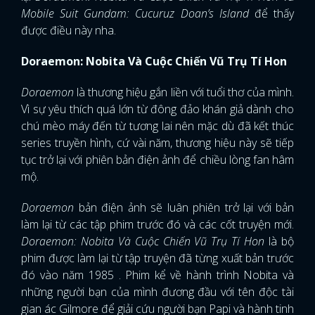
Mobile Suit Gundam: Cucuruz Doan’s Island
để thấy
được điều này nha.
Doraemon: Nobita Và Cuộc Chiến Vũ Trụ Tí Hon
Doraemon
là thương hiệu gắn liền với tuổi thơ của mình.
Vì sự yêu thích quá lớn từ đông đảo khán giả dành cho
chú mèo máy đến từ tương lai nên mặc dù đã kết thúc
series truyền hình, cứ vài năm, thương hiệu này sẽ tiếp
tục trở lại với phiên bản điện ảnh để chiều lòng fan hâm
mộ.
Doraemon
bản điện ảnh sẽ luân phiên trở lại với bản
làm lại từ các tập phim trước đó và các cốt truyện mới.
Doraemon: Nobita Và Cuộc Chiến Vũ Trụ Tí Hon
là bộ
phim được làm lại từ tập truyện đã từng xuất bản trước
đó vào năm 1985 . Phim kể về hành trình Nobita và
những người bạn của mình đương đầu với tên độc tài
gian ác Gilmore để giải cứu người bạn Papi và hành tinh