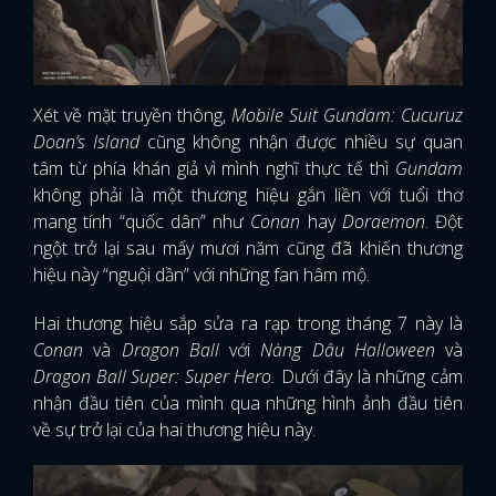
Xét về mặt truyền thông,
Mobile Suit Gundam: Cucuruz
Doan’s Island
cũng không nhận được nhiều sự quan
tâm từ phía khán giả vì mình nghĩ thực tế thì
Gundam
không phải là một thương hiệu gắn liền với tuổi thơ
mang tính “quốc dân” như
Conan
hay
Doraemon
. Đột
ngột trở lại sau mấy mươi năm cũng đã khiến thương
hiệu này “nguội dần” với những fan hâm mộ.
Hai thương hiệu sắp sửa ra rạp trong tháng 7 này là
Conan
và
Dragon Ball
với
Nàng Dâu Halloween
và
Dragon Ball Super: Super Hero.
Dưới đây là những cảm
nhận đầu tiên của mình qua những hình ảnh đầu tiên
về sự trở lại của hai thương hiệu này.