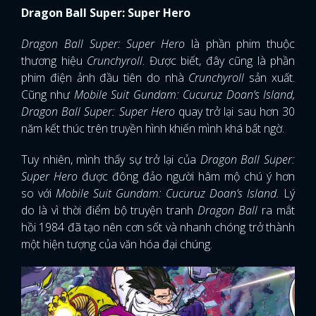
Dragon Ball Super: Super Hero
Dragon Ball Super: Super Hero
là phần phim thuộc
thương hiệu
Crunchyroll
. Được biết, đây cũng là phần
phim điện ảnh đầu tiên do nhà
Crunchyroll
sản xuất.
Cũng như
Mobile Suit Gundam: Cucuruz Doan’s Island,
Dragon Ball Super: Super Hero
quay trở lại sau hơn 30
năm kết thúc trên truyền hình khiến mình khá bất ngờ.
Tuy nhiên, mình thấy sự trở lại của
Dragon Ball Super:
Super Hero
được đông đảo người hâm mộ chú ý hơn
so với
Mobile Suit Gundam: Cucuruz Doan’s Island.
Lý
do là vì thời điểm bộ truyện tranh
Dragon Ball
ra mắt
hồi 1984 đã tạo nên cơn sốt và nhanh chóng trở thành
một hiện tượng của văn hóa đại chúng.