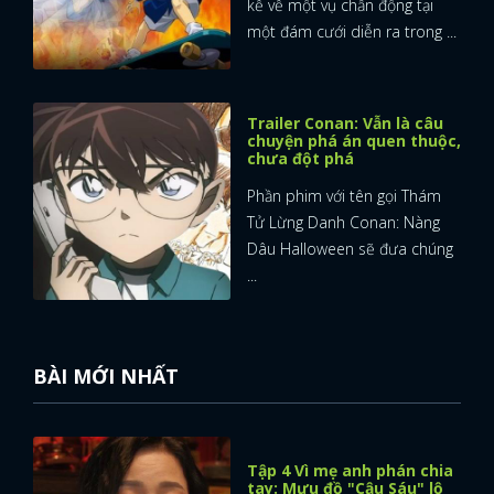
kể về một vụ chấn động tại
một đám cưới diễn ra trong ...
Trailer Conan: Vẫn là câu
chuyện phá án quen thuộc,
chưa đột phá
Phần phim với tên gọi Thám
Tử Lừng Danh Conan: Nàng
Dâu Halloween sẽ đưa chúng
...
BÀI MỚI NHẤT
Tập 4 Vì mẹ anh phán chia
tay: Mưu đồ "Cậu Sáu" lộ