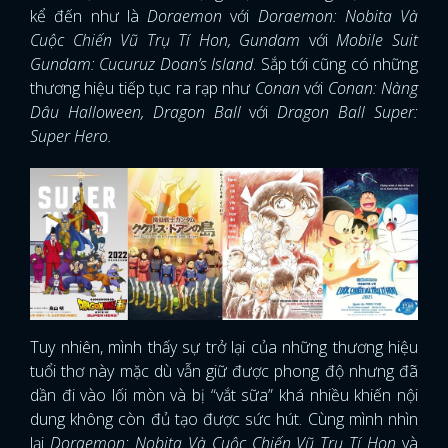
kể đến như là
Doraemon
với
Doraemon: Nobita Và
Cuộc Chiến Vũ Trụ Tí Hon, Gundam
với
Mobile Suit
Gundam: Cucuruz Doan’s Island
. Sắp tới cũng có những
thương hiệu tiếp tục ra rạp như
Conan
với
Conan: Nàng
Dâu Halloween, Dragon Ball
với
Dragon Ball Super:
Super Hero.
Tuy nhiên, mình thấy sự trở lại của những thương hiệu
tuổi thơ này mặc dù vẫn giữ được phong độ nhưng đã
dần đi vào lối mòn và bị “vắt sữa” khá nhiều khiến nội
dung không còn đủ tạo được sức hút. Cùng mình nhìn
lại
Doraemon: Nobita Và Cuộc Chiến Vũ Trụ Tí Hon
và