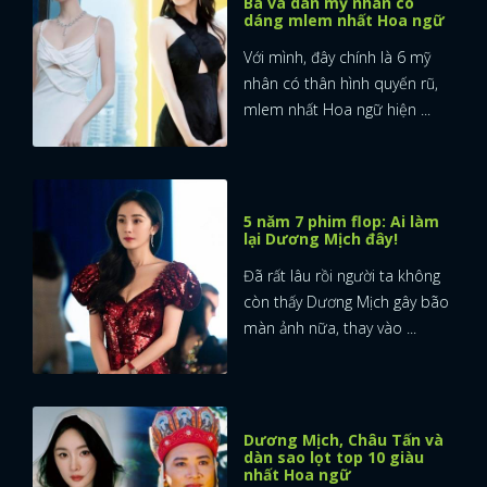
Ba và dàn mỹ nhân có
dáng mlem nhất Hoa ngữ
Với mình, đây chính là 6 mỹ
nhân có thân hình quyến rũ,
mlem nhất Hoa ngữ hiện ...
5 năm 7 phim flop: Ai làm
lại Dương Mịch đây!
Đã rất lâu rồi người ta không
còn thấy Dương Mịch gây bão
màn ảnh nữa, thay vào ...
Dương Mịch, Châu Tấn và
dàn sao lọt top 10 giàu
nhất Hoa ngữ