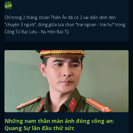
Chỉ trong 2 tháng, Đoàn Thiên Ân đã có 2 vai diễn dính đến
"chuyện 3 người", đứng giữa lựa chọn "trai ngoan - trai hư" trong
Công Tử Bạc Liêu - Nụ Hôn Bạc Tỷ.
Những nam thần màn ảnh đóng công an:
Quang Sự lần đầu thử sức