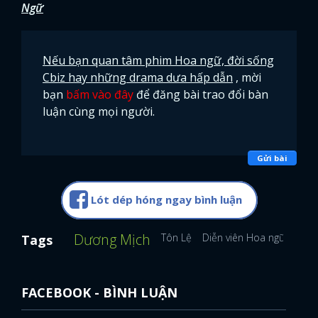
Ngữ
FACEBOOK
GOOGLE
Nếu bạn quan tâm phim Hoa ngữ, đời sống
Cbiz hay những drama dưa hấp dẫn
, mời
bạn
bấm vào đây
để đăng bài trao đổi bàn
luận cùng mọi người.
Gửi bài
Lót dép hóng ngay bình luận
Dương Mịch
Tôn Lệ
Diễn viên Hoa ngữ
Cung
Tags
FACEBOOK - BÌNH LUẬN