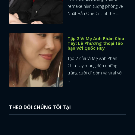
remake hiện tượng phòng vé
Nhật Bản One Cut of the ...
Tập 2 Vì Mẹ Anh Phán Chia
Tay: Lê Phương thoại táo
bạo với Quốc Huy
Tập 2 của Vì Mẹ Anh Phán
Chia Tay mang đến những
tràng cười dí dỏm và viral với
...
THEO DÕI CHÚNG TÔI TẠI