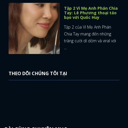
Tập 2 Vì Mẹ Anh Phán Chia
Tay: Lê Phương thoại táo
bạo với Quốc Huy
Tập 2 của Vì Mẹ Anh Phán
Chia Tay mang đến những
tràng cười dí dỏm và viral với
...
THEO DÕI CHÚNG TÔI TẠI