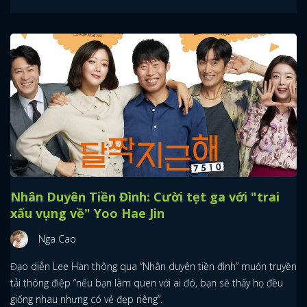
Nhân Duyên Tiền Đình: Cười tẹt ga với "trai
xấu vụng về" Yoo Hae Jin
Nga Cao
Đạo diễn Lee Han thông qua “Nhân duyên tiền đình” muốn truyền
tải thông điệp “nếu bạn làm quen với ai đó, bạn sẽ thấy họ đều
giống nhau nhưng có vẻ đẹp riêng”.