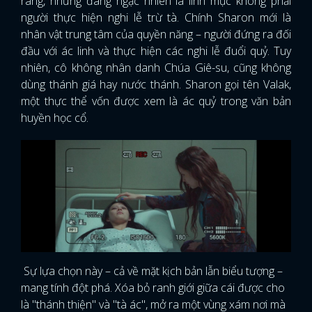
ràng, nhưng đáng ngạc nhiên là linh mục không phải
người thực hiện nghi lễ trừ tà. Chính Sharon mới là
nhân vật trung tâm của quyền năng – người đứng ra đối
đầu với ác linh và thực hiện các nghi lễ đuổi quỷ. Tuy
nhiên, cô không nhân danh Chúa Giê-su, cũng không
dùng thánh giá hay nước thánh. Sharon gọi tên Valak,
một thực thể vốn được xem là ác quỷ trong văn bản
huyền học cổ.
Sự lựa chọn này – cả về mặt kịch bản lẫn biểu tượng –
mang tính đột phá. Xóa bỏ ranh giới giữa cái được cho
là "thánh thiện" và "tà ác", mở ra một vùng xám nơi mà