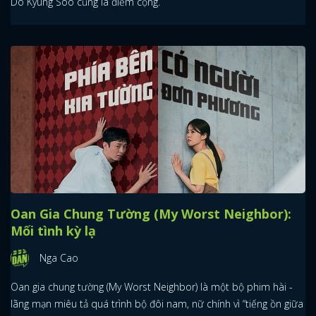
Do Kyung Soo cũng là điểm cộng.
Oan Gia Chung Tường (My Worst Neighbor):
Mối tình kỳ lạ
Nga Cao
Oan gia chung tường (My Worst Neighbor) là một bộ phim hài -
lãng mạn miêu tả quá trình bộ đôi nam, nữ chính vì “tiếng ồn giữa