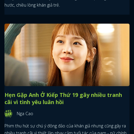
hước, chiều lòng khán giả trẻ.
Hẹn Gặp Anh Ở Kiếp Thứ 19 gây nhiều tranh
cãi vì tình yêu luân hồi
Nga Cao
Phim thu hút sự chú ý đông đảo của khán giả nhưng cũng gây ra
nhiều tranh cãi vì thiết lập nhạy cảm tuổi tác của nam - nữ chính