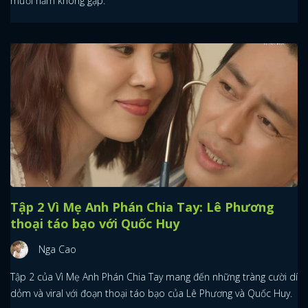
mười năm không gặp.
FACEBOOK
GOOGLE
Tập 2 Vì Mẹ Anh Phán Chia Tay: Lê Phương
thoại táo bạo với Quốc Huy
Nga Cao
Tập 2 của Vì Mẹ Anh Phán Chia Tay mang đến những tràng cười dí
dỏm và viral với đoạn thoại táo bạo của Lê Phương và Quốc Huy.