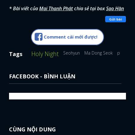
* Bài viết của
Mai Thanh Phát
chia sẻ tại box
Sao Hàn
Gửi bài
Comment cái mới được!
Holy Night
Seohyun
Ma Dong Seok
phim Hà
Tags
FACEBOOK - BÌNH LUẬN
CÙNG NỘI DUNG