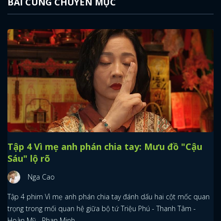
BÀI CÙNG CHUYÊN MỤC
Tập 4 Vì mẹ anh phán chia tay: Mưu đồ "Cậu
Sáu" lộ rõ
Nga Cao
Tập 4 phim Vì mẹ anh phán chia tay đánh dấu hai cột mốc quan
trọng trong mối quan hệ giữa bộ tứ Triệu Phú - Thanh Tâm -
Hoàn Mỹ - Phan Minh.