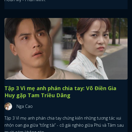
Tập 3 Vì mẹ anh phán chia tay: Võ Điền Gia
Huy gặp Tam Triều Dâng
Nga Cao
x
Tập 3 Vì mẹ anh phán chia tay chứng kiến những tương tác vui
ĐĂNG NHẬP
nhộn oan gia giữa “tổng tài” - cô gái nghèo giữa Phú và Tâm sau