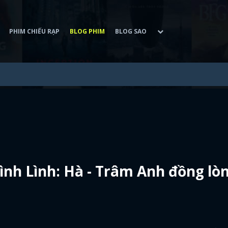
PHIM CHIẾU RẠP
BLOG PHIM
BLOG SAO
ình Lình: Hà - Trâm Anh đồng lò