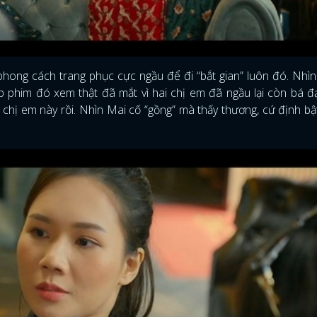
phong cách trang phục cực ngầu để đi “bắt gian” luôn đó. Nhìn 
p phim đó xem thật đã mắt vì hai chị em đã ngầu lại còn bá đ
i chị em này rồi. Nhìn Mai cố “gồng” mà thấy thương, cứ định bật