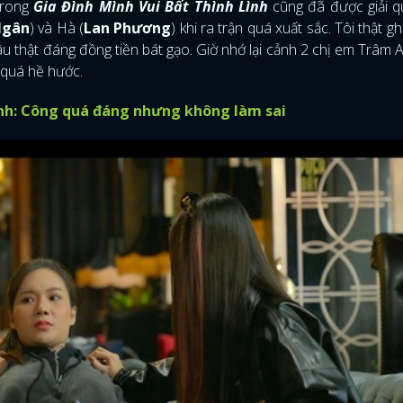
trong
Gia Đình Mình Vui Bất Thình Lình
cũng đã được giải q
Ngân
) và Hà (
Lan Phương
) khi ra trận quá xuất sắc. Tôi thật gh
dâu thật đáng đồng tiền bát gạo. Giờ nhớ lại cảnh 2 chị em Trâm 
ì quá hề hước.
ình: Công quá đáng nhưng không làm sai