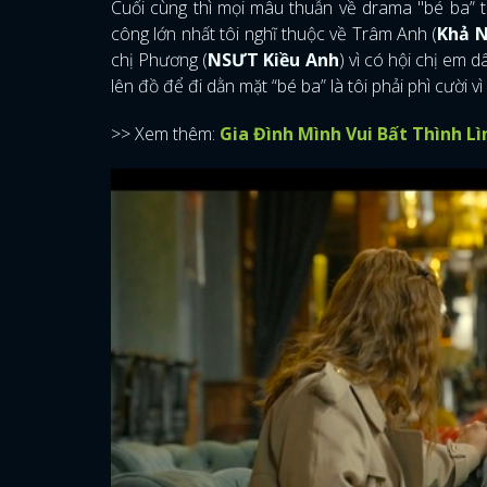
Cuối cùng thì mọi mâu thuẫn về drama "bé ba” 
công lớn nhất tôi nghĩ thuộc về Trâm Anh (
Khả 
chị Phương (
NSƯT Kiều Anh
) vì có hội chị em 
lên đồ để đi dằn mặt “bé ba” là tôi phải phì cười v
>> Xem thêm:
Gia Đình Mình Vui Bất Thình L