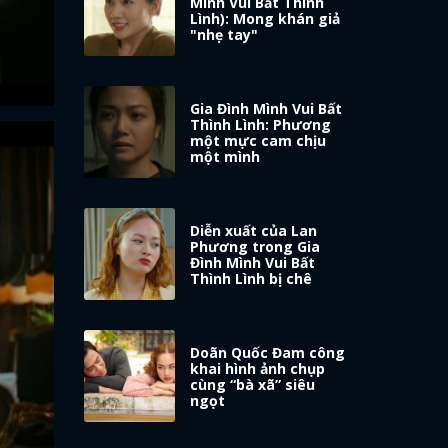
Mình Vui Bất Thình
Lình): Mong khán giả
"nhẹ tay"
Gia Đình Mình Vui Bất
Thình Lình: Phương
một mực cam chịu
một mình
Diễn xuất của Lan
Phương trong Gia
Đình Mình Vui Bất
Thình Lình bị chê
Doãn Quốc Đam công
khai hình ảnh chụp
cùng “bà xã” siêu
ngọt