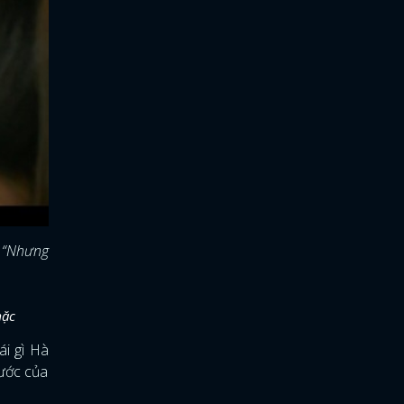
“Nhưng
mặc
ái gì Hà
bước của