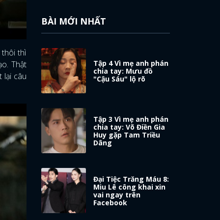
BÀI MỚI NHẤT
thôi thì
Tập 4 Vì mẹ anh phán
ạo. Thật
chia tay: Mưu đồ
 lại câu
"Cậu Sáu" lộ rõ
Tập 3 Vì mẹ anh phán
chia tay: Võ Điền Gia
Huy gặp Tam Triều
Dâng
Đại Tiệc Trăng Máu 8:
Miu Lê công khai xin
vai ngay trên
Facebook