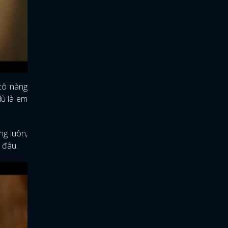
 cô nàng
dù là em
ng luôn,
 đâu.