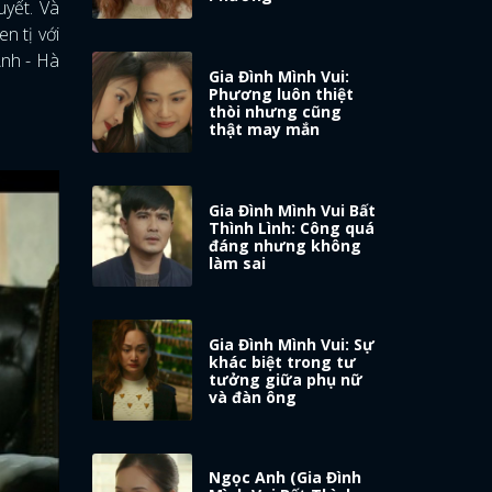
uyết. Và
en tị với
Anh - Hà
Gia Đình Mình Vui:
Phương luôn thiệt
thòi nhưng cũng
thật may mắn
Gia Đình Mình Vui Bất
Thình Lình: Công quá
đáng nhưng không
làm sai
Gia Đình Mình Vui: Sự
khác biệt trong tư
tưởng giữa phụ nữ
và đàn ông
Ngọc Anh (Gia Đình