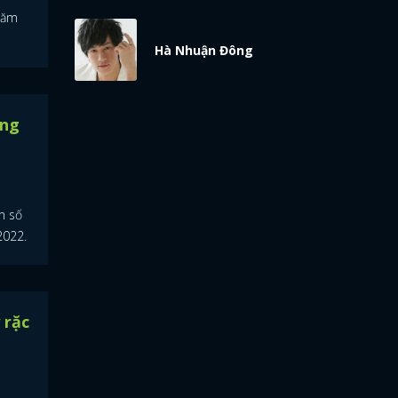
 năm
Hà Nhuận Đông
ợng
n số
2022.
 rặc
á