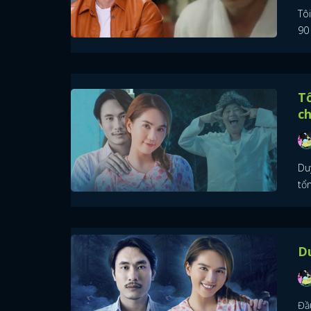
Tôi
90
T
c
Du
tổ
Du
Đầ