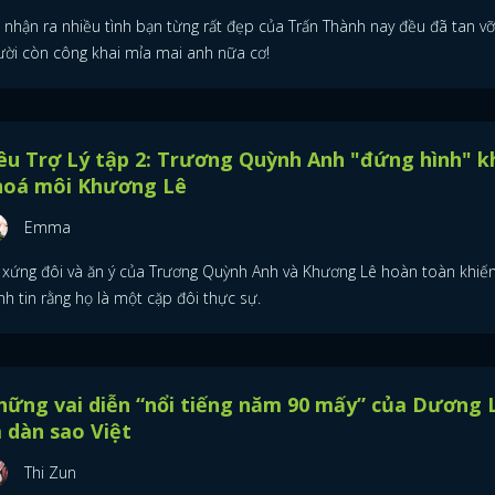
 nhận ra nhiều tình bạn từng rất đẹp của Trấn Thành nay đều đã tan vỡ
ười còn công khai mỉa mai anh nữa cơ!
êu Trợ Lý tập 2: Trương Quỳnh Anh "đứng hình" k
hoá môi Khương Lê
Emma
 xứng đôi và ăn ý của Trương Quỳnh Anh và Khương Lê hoàn toàn khiế
h tin rằng họ là một cặp đôi thực sự.
hững vai diễn “nổi tiếng năm 90 mấy” của Dương
 dàn sao Việt
Thi Zun