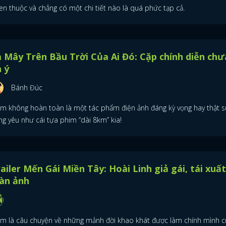
en thuộc và chẳng có một chi tiết nào là quá phức tạp cả.
 Mây Trên Bầu Trời Của Ai Đó: Cặp chính diễn chư
 ý
Bánh Đúc
im không hoàn toàn là một tác phẩm điện ảnh đáng kỳ vọng hay thật s
ng yêu như cái tựa phim “dài 8km” kia!
ailer Mến Gái Miền Tây: Hoài Linh giả gái, tái xuất
àn ảnh
im là câu chuyện về những mảnh đời khao khát được làm chính mình c