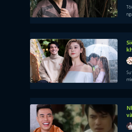
Tôi
ng
Si
k
Sự
mìn
N
và