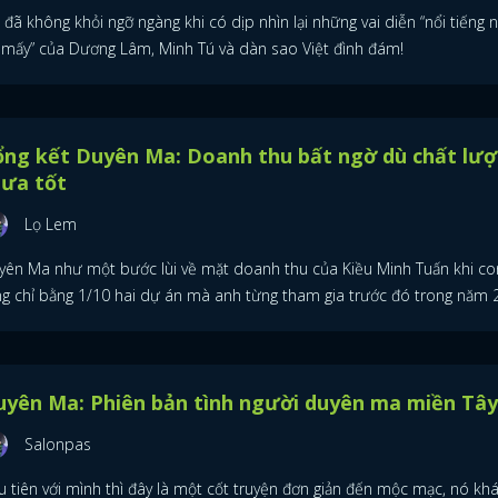
 đã không khỏi ngỡ ngàng khi có dịp nhìn lại những vai diễn “nổi tiếng
 mấy” của Dương Lâm, Minh Tú và dàn sao Việt đình đám!
ổng kết Duyên Ma: Doanh thu bất ngờ dù chất lư
hưa tốt
Lọ Lem
yên Ma như một bước lùi về mặt doanh thu của Kiều Minh Tuấn khi co
ng chỉ bằng 1/10 hai dự án mà anh từng tham gia trước đó trong năm 
yên Ma: Phiên bản tình người duyên ma miền Tây
Salonpas
u tiên với mình thì đây là một cốt truyện đơn giản đến mộc mạc, nó kh