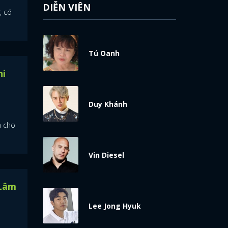
DIỄN VIÊN
, có
Tú Oanh
hi
Duy Khánh
n cho
Vin Diesel
 Lâm
Lee Jong Hyuk