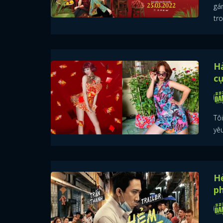
gá
tr
Hả
cự
Tô
yêu
H
ph