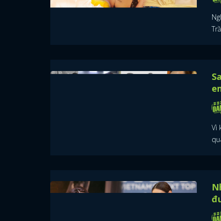
Ng
Tr
Sa
em
Vì
qua
Nh
đ