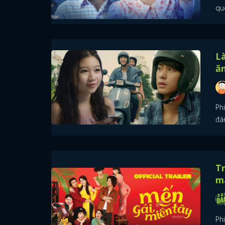
qu
Là
ăn
Ph
đá
Tr
m
Ph