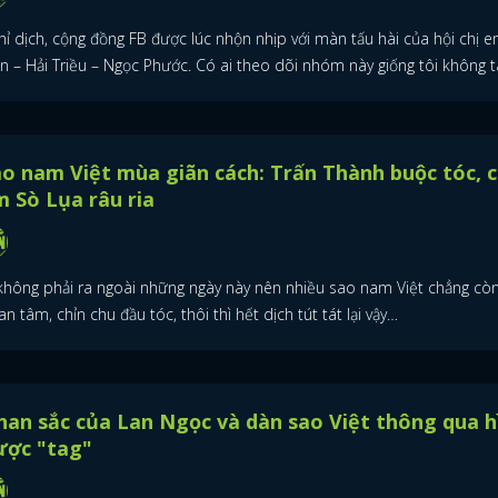
hỉ dịch, cộng đồng FB được lúc nhộn nhịp với màn tấu hài của hội chị 
ần – Hải Triều – Ngọc Phước. Có ai theo dõi nhóm này giống tôi không t
o nam Việt mùa giãn cách: Trấn Thành buộc tóc, c
 Sò Lụa râu ria
 không phải ra ngoài những ngày này nên nhiều sao nam Việt chẳng cò
n tâm, chỉn chu đầu tóc, thôi thì hết dịch tút tát lại vậy…
an sắc của Lan Ngọc và dàn sao Việt thông qua h
ược "tag"