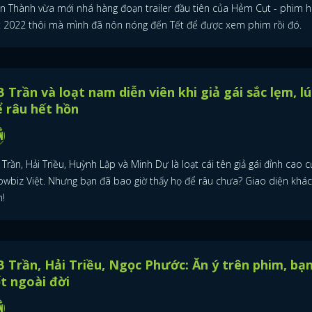
ấn Thành vừa mới nhá hàng đoạn trailer đầu tiên của Hẻm Cụt - phim h
FACEBOOK
GOOGLE
t 2022 thôi mà mình đã nôn nóng đến Tết để được xem phim rồi đó.
 Trần và loạt nam diễn viên khi giả gái sắc lẹm, lú
 râu hết hồn
Trần, Hải Triều, Huỳnh Lập và Minh Dự là loạt cái tên giả gái đỉnh cao 
owbiz Việt. Nhưng bạn đã bao giờ thấy họ để râu chưa? Giao diện khác
n!
 Trần, Hải Triều, Ngọc Phước: Ăn ý trên phim, bạ
t ngoài đời