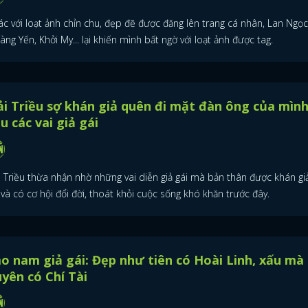
ác với loạt ảnh chỉn chu, đẹp đẽ được đăng lên trang cá nhân, Lan Ngọc
ng Yến, Khởi My... lại khiến mình bất ngờ với loạt ảnh được tag.
i Triều sợ khán giả quên đi mặt đàn ông của mìn
u các vai giả gái
i Triều thừa nhận nhờ những vai diễn giả gái mà bản thân được khán giả
 và có cơ hội đổi đời, thoát khỏi cuộc sống khó khăn trước đây.
o nam giả gái: Đẹp như tiên có Hoài Linh, xấu mà
yên có Chí Tài