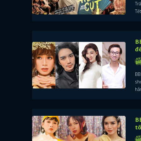
Tr
Tế
BB
để
BB 
sh
hẳ
BB
tố