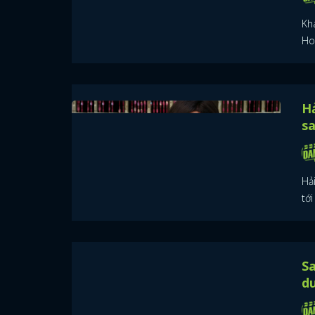
Kh
Hoà
Hả
sa
Hả
tới
Sa
du