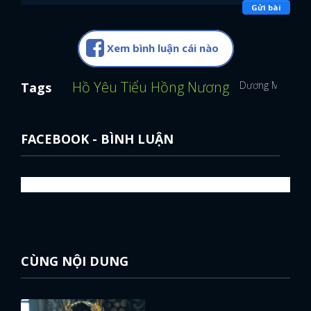
Gửi bài
Xem bình luận cái nào
Hồ Yêu Tiểu Hồng Nương
Dương Mịch
C
Tags
FACEBOOK - BÌNH LUẬN
CÙNG NỘI DUNG