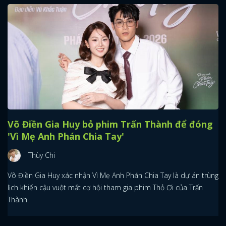
Võ Điền Gia Huy bỏ phim Trấn Thành để đóng
'Vì Mẹ Anh Phán Chia Tay'
Thùy Chi
Võ Điền Gia Huy xác nhận Vì Mẹ Anh Phán Chia Tay là dự án trùng
lịch khiến cậu vuột mất cơ hội tham gia phim Thỏ Ơi của Trấn
Thành.