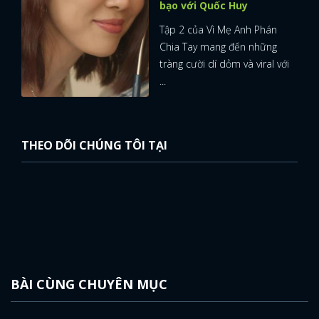
bạo với Quốc Huy
Tập 2 của Vì Mẹ Anh Phán
Chia Tay mang đến những
tràng cười dí dỏm và viral với
...
THEO DÕI CHÚNG TÔI TẠI
BÀI CÙNG CHUYÊN MỤC