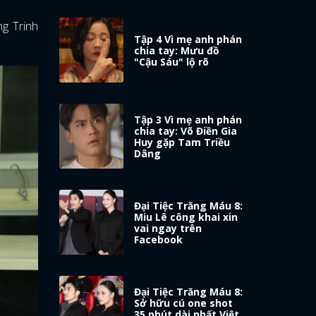
ng Trinh
Tập 4 Vì mẹ anh phán
chia tay: Mưu đồ
"Cậu Sáu" lộ rõ
Tập 3 Vì mẹ anh phán
chia tay: Võ Điền Gia
Huy gặp Tam Triều
Dâng
Đại Tiệc Trăng Máu 8:
Miu Lê công khai xin
vai ngay trên
Facebook
Đại Tiệc Trăng Máu 8:
Sở hữu cú one shot
35 phút dài nhất Việt