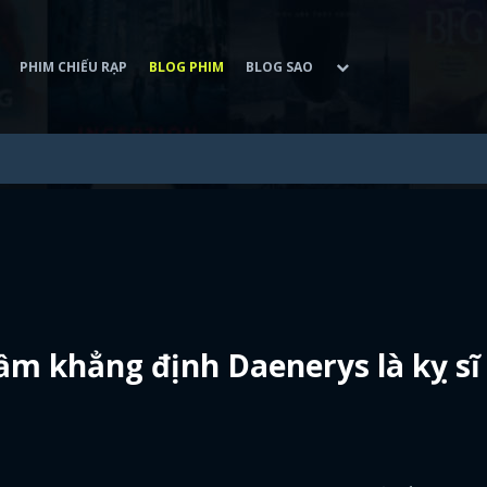
PHIM CHIẾU RẠP
BLOG PHIM
BLOG SAO
m khẳng định Daenerys là kỵ sĩ