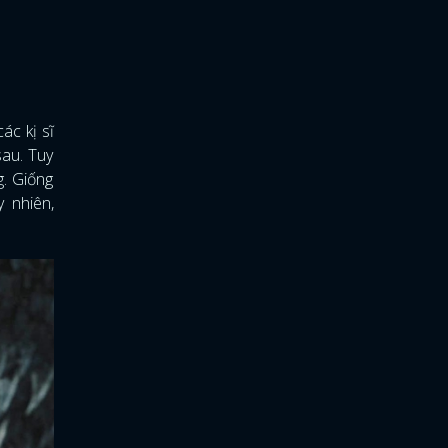
ác kị sĩ
au. Tuy
g. Giống
 nhiên,