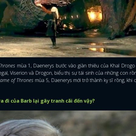
Thrones
mùa 1, Daenerys bước vào giàn thiêu của Khal Drogo 
gal, Viserion và Drogon, biểu thị sự tái sinh của những con rồ
ame of Thrones
mùa 5, Daenerys mới trở thành kỵ sĩ rồng, khi 
a đi của Barb lại gây tranh cãi đến vậy?
ĐĂNG NHẬP