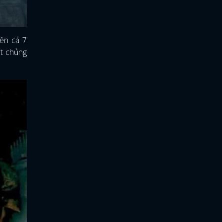
rên cả 7
ệt chủng