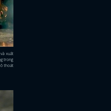
và xuất
ng trong
cô thoát