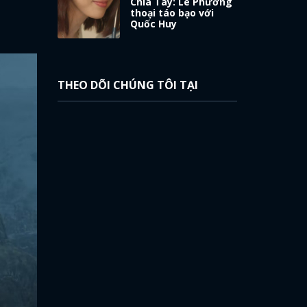
Chia Tay: Lê Phương
thoại táo bạo với
Quốc Huy
THEO DÕI CHÚNG TÔI TẠI