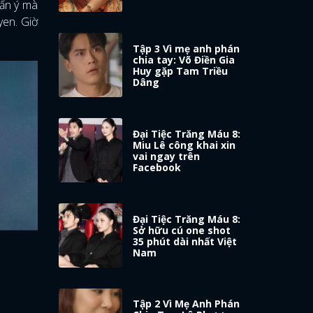
 ấn ý mà
yen. Giờ
Tập 3 Vì mẹ anh phán
chia tay: Võ Điền Gia
Huy gặp Tam Triều
Dâng
Đại Tiệc Trăng Máu 8:
Miu Lê công khai xin
vai ngay trên
Facebook
Đại Tiệc Trăng Máu 8:
Sở hữu cú one shot
35 phút dài nhất Việt
Nam
Tập 2 Vì Mẹ Anh Phán