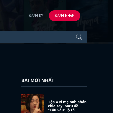
ĐĂNG KÝ
ĐĂNG NHẬP
BÀI MỚI NHẤT
Tập 4 Vì mẹ anh phán
chia tay: Mưu đồ
"Cậu Sáu" lộ rõ