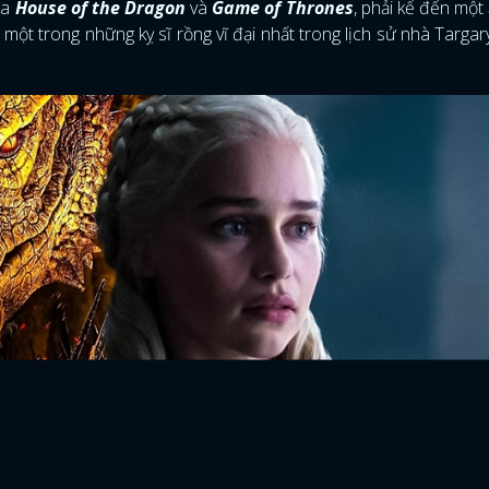
ữa
House of the Dragon
và
Game of Thrones
, phải kể đến một
ột trong những kỵ sĩ rồng vĩ đại nhất trong lịch sử nhà Targar