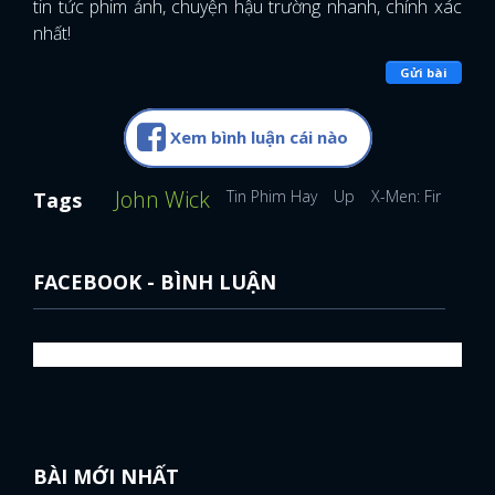
tin tức phim ảnh, chuyện hậu trường nhanh, chính xác
nhất!
Gửi bài
Xem bình luận cái nào
John Wick
Tin Phim Hay
Up
X-Men: First Clas
Tags
FACEBOOK - BÌNH LUẬN
BÀI MỚI NHẤT