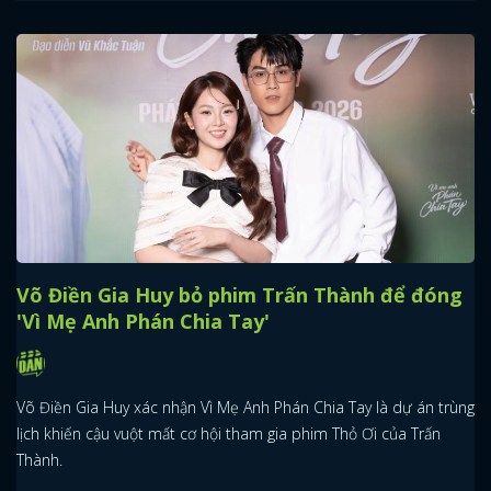
FACEBOOK
GOOGLE
Võ Điền Gia Huy bỏ phim Trấn Thành để đóng
'Vì Mẹ Anh Phán Chia Tay'
Võ Điền Gia Huy xác nhận Vì Mẹ Anh Phán Chia Tay là dự án trùng
lịch khiến cậu vuột mất cơ hội tham gia phim Thỏ Ơi của Trấn
Thành.