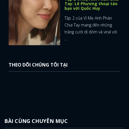
Tay: Lê Phương thoại táo
bạo với Quốc Huy
Tập 2 của Vì Mẹ Anh Phán
Chia Tay mang đến những
tràng cười dí dỏm và viral với
...
THEO DÕI CHÚNG TÔI TẠI
BÀI CÙNG CHUYÊN MỤC