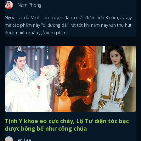
Nam Phong
Ngoài ra, dù Minh Lan Truyện đã ra mắt được hơn 3 năm, ấy vậy
mà tác phẩm này "đi đường dài" rất tốt khi năm nay vẫn thu hút
được nhiều khán giả xem phim.
Tịnh Y khoe eo cực cháy, Lộ Tư diện tóc bạc
được bồng bế như công chúa
An Lee