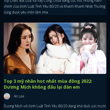
Tuy Chiếc Bật Lửa Và Váy Công Chúa đang cực nổi, nhưng nam
chính của Định Luật Tình Yêu 80/20 và Khanh Khanh Nhật Thường
cũng được yêu mến lắm nha.
Top 3 mỹ nhân hot nhất mùa đông 2022:
x
Dương Mịch không đấu lại đàn em
ĐĂNG NHẬP
An Lee
FACEBOOK
GOOGLE
Dương Mịch với Định Luật Tình Yêu 80/20 đang khá đuối sức trước