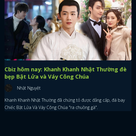
Cbiz hôm nay: Khanh Khanh Nhật Thường đè
bẹp Bật Lửa và Váy Công Chúa
Nhật Nguyệt
Khanh Khanh Nhật Thường đã chứng tỏ được đẳng cấp, đá bay
Chiếc Bật Lửa Và Váy Công Chúa "ra chuồng gà".