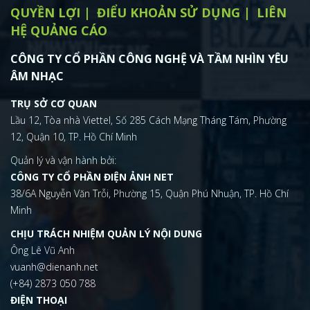
QUYỀN LỢI
ĐIỂU KHOẢN SỬ DỤNG
LIÊN
HỆ QUẢNG CÁO
CÔNG TY CỔ PHẦN CÔNG NGHỆ VÀ TẦM NHÌN YÊU
ÂM NHẠC
TRỤ SỞ CƠ QUAN
Lầu 12, Tòa nhà Viettel, Số 285 Cách Mạng Tháng Tám, Phường
12, Quận 10, TP. Hồ Chí Minh
Quản lý và vận hành bởi:
CÔNG TY CỔ PHẦN ĐIỆN ẢNH NET
38/6A Nguyễn Văn Trỗi, Phường 15, Quận Phú Nhuận, TP. Hồ Chí
Minh
CHỊU TRÁCH NHIỆM QUẢN LÝ NỘI DUNG
Ông Lê Vũ Anh
vuanh@dienanh.net
(+84) 2873 050 788
ĐIỆN THOẠI