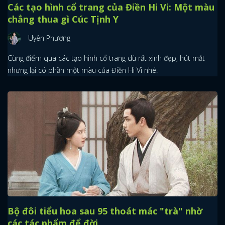
Các tạo hình cổ trang của Điền Hi Vi: Một màu
chẳng thua gì Cúc Tịnh Y
Uyên Phương
Cùng điểm qua các tạo hình cổ trang dù rất xinh đẹp, hút mắt
nhưng lại có phần một màu của Điền Hi Vi nhé.
Bộ đôi tiểu hoa sau 95 thoát mác "trà" nhờ
các tác phẩm để đời