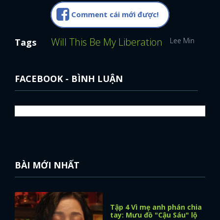
Comment cái mới được!
Will This Be My Liberation
Lee Min Ki
Kim
Tags
FACEBOOK - BÌNH LUẬN
BÀI MỚI NHẤT
Tập 4 Vì mẹ anh phán chia
tay: Mưu đồ "Cậu Sáu" lộ