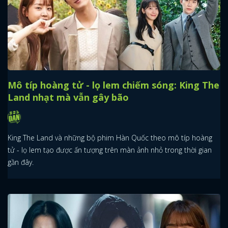
Mô típ hoàng tử - lọ lem chiếm sóng: King The
Land nhạt mà vẫn gây bão
King The Land và những bộ phim Hàn Quốc theo mô típ hoàng
tử - lọ lem tạo được ấn tượng trên màn ảnh nhỏ trong thời gian
gần đây.