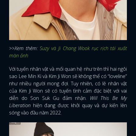
>>Xem thêm:
Suzy và Ji Chang Wook rục rịch tái xuất
màn ảnh
Với tuyến nhân vật và mối quan hệ như trên thì hai ngôi
sao Lee Min Ki và Kim Ji Won sẽ không thể có “loveline”
như nhiều người mong đợi. Tuy nhiên, có lẽ nhân vật
của Kim Ji Won sẽ có tuyến tình cảm đặc biệt với vai
diễn do Son Suk Gu đảm nhận.
Will This Be My
Liberation
hiện đang được khởi quay và dự kiến lên
sóng vào đầu năm 2022.