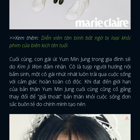
>>Xem thêm:
Diễn viên tân binh bất ngờ bị loại khỏi
phim của biên kịch tên tuổi
Cuối cùng, con gái út Yum Min Jung trong gia đình sẽ
do
Kim Ji Won
đảm nhận. Cô là tuýp người hướng nội
bẩm sinh, một cô gái nhút nhát luôn trải qua cuộc sống
với cảm giác hoàn toàn cô độc. Khi đạt đến giới hạn
của bản thân Yum Min Jung cuối cùng cũng cố gắng
thay đổi để “giải thoát” bản thân khỏi cuộc sống đơn
sắc buồn tẻ do chính mình tạo nên.