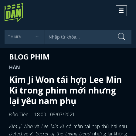
Toggle
navigati
BLOG PHIM
HÀN
Kim Ji Won tái hợp Lee Min
Ki trong phim mới nhưng
lại yêu nam phụ
Đào Tiên
18:00 - 09/07/2021
Kim Ji Won
và
Lee Min Ki
có màn tái hợp thứ hai sau
Detective K: Secret of the Living Dead
nhưng lại không