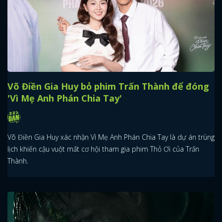
Võ Điền Gia Huy bỏ phim Trấn Thành để đóng
'Vì Mẹ Anh Phán Chia Tay'
Võ Điền Gia Huy xác nhận Vì Mẹ Anh Phán Chia Tay là dự án trùng
lịch khiến cậu vuột mất cơ hội tham gia phim Thỏ Ơi của Trấn
Thành.