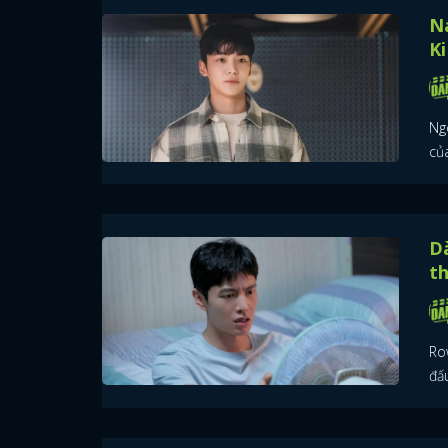
N
Ki
Ngo
của
Dà
t
Ro
đấu