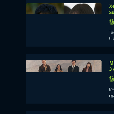
Xe
Su
Tu
thấ
My
3 
My
ngạ