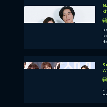
N
k
Đi
co
kh
3 
Wo
Ch
mà