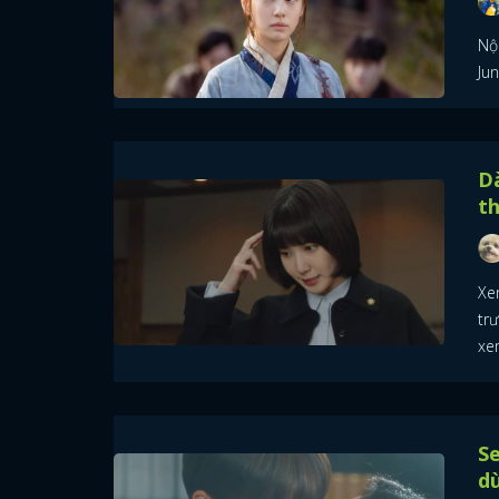
Nộ
Ju
Dà
th
Xe
trư
xe
Se
dù