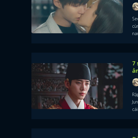
Se
cù
na
7 
ản
Rập
Ju
cái