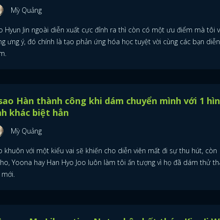
Mỳ Quảng
o Hyun Jin ngoài diễn xuất cực đỉnh ra thì còn có một ưu điểm mà tôi 
ng ưng ý, đó chính là tạo phản ứng hóa học tuyệt vời cùng các bạn diễn
m.
sao Hàn thành công khi dám chuyển mình với 1 hì
h khác biệt hẳn
Mỳ Quảng
 khuôn với một kiểu vai sẽ khiến cho diễn viên mất đi sự thu hút, còn
nho, Yoona hay Han Hyo Joo luôn làm tôi ấn tượng vì họ đã dám thử t
 mới.