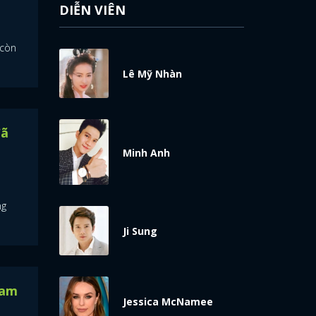
DIỄN VIÊN
 còn
Lê Mỹ Nhàn
đã
Minh Anh
ng
Ji Sung
nam
Jessica McNamee