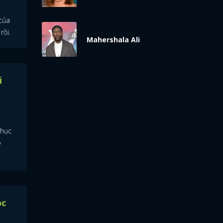
của
rồi.
Mahershala Ali
i
phục
o
ọc