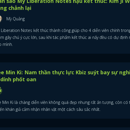
n sao My Liberation Notes hậu kết thúc: Kim Ji 
ng chảnh lại
Mỳ Quảng
 Liberation Notes kết thúc thành công giúp cho 4 diễn viên chính tron
im gây chú ý cực lớn, sau khi tác phẩm kết thúc ai nấy đều có dự định
o mình.
e Min Ki: Nam thần thực lực Kbiz suýt bay sự ngh
 dính phốt oan
e Min Ki là chàng diễn viên không quá đẹp nhưng rất ấn tượng, còn có t
iến khán giả cảm nhận nhân vật một cách sâu sắc nhất.
ĐĂNG NHẬP