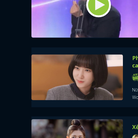
P
ca
Nữ
Woo
Xế