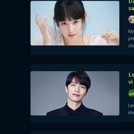
Dà
sa
My
ph
ch
Le
vì
Le
kh