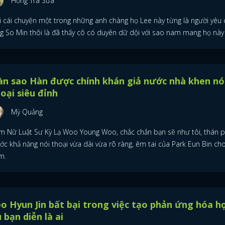
Hồng Trà Sữa
i cái chuyện một trong những anh chàng họ Lee này từng là người yêu 
ng So Min thôi là đã thấy cô có duyên dữ dội với sao nam mang họ này 
n sao Hàn được chính khán giả nước nhà khen nó
oại siêu đỉnh
Mỳ Quảng
m Nữ Luật Sư Kỳ Lạ Woo Young Woo, chắc chắn bạn sẽ như tôi, thán 
ớc khả năng nói thoại vừa dài vừa rõ ràng, êm tai của Park Eun Bin ch
m.
o Hyun Jin bất bại trong việc tạo phản ứng hóa h
 bạn diễn là ai