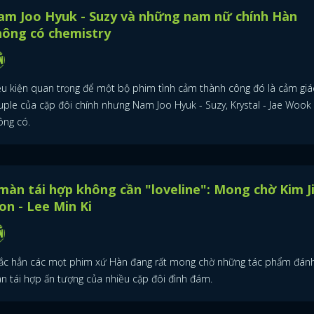
am Joo Hyuk - Suzy và những nam nữ chính Hàn
hông có chemistry
ều kiện quan trọng để một bộ phim tình cảm thành công đó là cảm giá
uple của cặp đôi chính nhưng Nam Joo Hyuk - Suzy, Krystal - Jae Wook
ông có.
màn tái hợp không cần "loveline": Mong chờ Kim J
n - Lee Min Ki
ắc hẳn các mọt phim xứ Hàn đang rất mong chờ những tác phẩm đán
n tái hợp ấn tượng của nhiều cặp đôi đình đám.