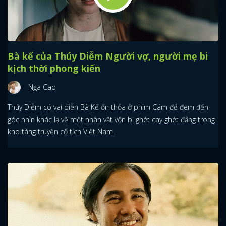
Bà kế của Thúy Diễm Người vợ, người mẹ bi
kịch thời phong kiến
Nga Cao
Thúy Diễm có vai diễn Bà Kế ổn thỏa ở phim Cám để đem đến
góc nhìn khác lạ về một nhân vật vốn bị ghét cay ghét đắng trong
kho tàng truyện cổ tích Việt Nam.