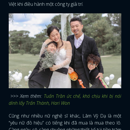
Việt khi điều hành một công ty giải trí.
>>
> Xem thêm:
Tuấn Trần ức chế, khó chịu khi bị nói
dính lấy Trấn Thành, Hari Won
Cũng như nhiều nữ nghệ sĩ khác, Lâm Vỹ Dạ là một
“yêu nữ đồ hiệu” có tiếng khi đã mua là mua theo lô.
Càng ngày, cô càng chuộng những thiết kế túi tiền trăm