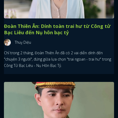
Đoàn Thiên Ân: Dính toàn trai hư từ Công tử
Bạc Liêu đến Nụ hôn bạc tỷ
Thuỵ Diệu
Chỉ trong 2 tháng, Đoàn Thiên Ân đã có 2 vai diễn dính đến
"chuyện 3 người", đứng giữa lựa chọn "trai ngoan - trai hư" trong
Công Tử Bạc Liêu - Nụ Hôn Bạc Tỷ.