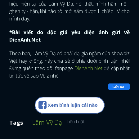
hiệu hiện tại của Lâm Vỹ Dạ, nói thật, mình hâm mộ -
ghen tỵ - hận, khi nào tôi mới sắm được 1 chiếc LV cho
mình đây.
*Bài viết do độc giả yêu điện ảnh gửi về
DienAnh.Net
Theo bạn, Lâm Vỹ Dạ có phải đại gia ngầm của showbiz
Việt hay không, hãy chia sẻ ở phía dưới bình luận nhé!
Đừng quên theo dõi fanpage
DienAnh.Net
để cập nhật
tin tức về sao Vbiz nhé!
Gửi bài
Xem bình luận cái nào
Lâm Vỹ Dạ
Tiến Luật
Tags