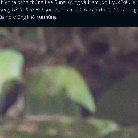
hiện ra bằng chứng Lee Sung Kyung và Nam Joo Hyuk “yêu lại 
nàng cử tạ Kim Bok Joo
vào năm 2016, cặp đôi được khán gi
của họ không khỏi vui mừng.