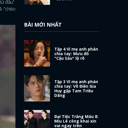
từ đầu”.
ả “chèo
BÀI MỚI NHẤT
Tập 4 Vì mẹ anh phán
chia tay: Mưu đồ
"Cậu Sáu" lộ rõ
Tập 3 Vì mẹ anh phán
chia tay: Võ Điền Gia
Huy gặp Tam Triều
Dâng
Đại Tiệc Trăng Máu 8:
Miu Lê công khai xin
vai ngay trên