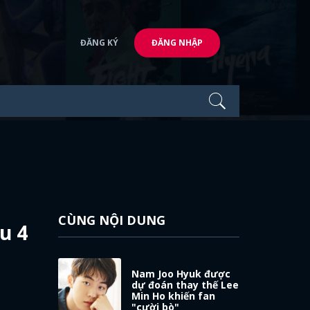
ĐĂNG KÝ
ĐĂNG NHẬP
CÙNG NỘI DUNG
u 4
Nam Joo Hyuk được
dự đoán thay thế Lee
Min Ho khiến fan
"cười bò"