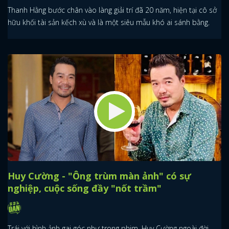
Thanh Hằng bước chân vào làng giải trí đã 20 năm, hiện tại cô sở
hữu khối tài sản kếch xù và là một siêu mẫu khó ai sánh bằng.
Huy Cường - "Ông trùm màn ảnh" có sự
nghiệp, cuộc sống đầy "nốt trầm"
Trái với hình ảnh gai góc như trong phim, Huy Cường ngoài đời