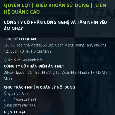
QUYỀN LỢI
ĐIỂU KHOẢN SỬ DỤNG
LIÊN
HỆ QUẢNG CÁO
CÔNG TY CỔ PHẦN CÔNG NGHỆ VÀ TẦM NHÌN YÊU
ÂM NHẠC
TRỤ SỞ CƠ QUAN
Lầu 12, Tòa nhà Viettel, Số 285 Cách Mạng Tháng Tám, Phường
12, Quận 10, TP. Hồ Chí Minh
Quản lý và vận hành bởi:
CÔNG TY CỔ PHẦN ĐIỆN ẢNH NET
38/6A Nguyễn Văn Trỗi, Phường 15, Quận Phú Nhuận, TP. Hồ Chí
Minh
CHỊU TRÁCH NHIỆM QUẢN LÝ NỘI DUNG
Ông Lê Vũ Anh
vuanh@dienanh.net
(+84) 2873 050 788
ĐIỆN THOẠI