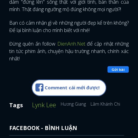
dám "đứng lên" sống thật với giới tính, bản thân của
mình. Thật đáng ngưỡng mộ đúng không mọi người?!
Bạn có cảm nhận gì về những người đẹp kể trên không?
Để lại bình luận cho mình biết với nhé!
Đừng quên ấn follow
DienAnh.Net
để cập nhật những
tin tức phim ảnh, chuyện hậu trường nhanh, chính xác
nhất!
Gửi bài
Comment cái mới được!
Lynk Lee
Hương Giang
Lâm Khánh Chi
Tags
FACEBOOK - BÌNH LUẬN