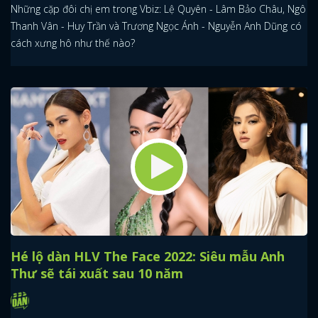
Những cặp đôi chị em trong Vbiz: Lệ Quyên - Lâm Bảo Châu, Ngô
Thanh Vân - Huy Trần và Trương Ngọc Ánh - Nguyễn Anh Dũng có
cách xưng hô như thế nào?
Hé lộ dàn HLV The Face 2022: Siêu mẫu Anh
Thư sẽ tái xuất sau 10 năm