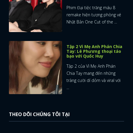
Phim Đại tiệc trăng máu 8
remake hiện tượng phòng vé
Nhật Bản One Cut of the ...
Tập 2 Vì Mẹ Anh Phán Chia
Tay: Lê Phương thoại táo
bạo với Quốc Huy
Tập 2 của Vì Mẹ Anh Phán
Chia Tay mang đến những
tràng cười dí dỏm và viral với
...
THEO DÕI CHÚNG TÔI TẠI