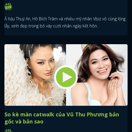
Á hậu Thuý An, Hồ Bích Trâm và nhiều mỹ nhân Vbiz vô cùng lộng
lẫy, xinh đẹp trong bộ váy cưới nhân ngày kết hôn.
So kè màn catwalk của Vũ Thu Phương bản
gốc và bản sao