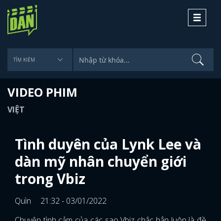
Toggle
navigati
VIDEO PHIM
VIỆT
Tình duyên của Lynk Lee và
dàn mỹ nhân chuyển giới
trong Vbiz
Quìn
21:32 - 03/01/2022
Chuyện tình cảm của các sao Vbiz chắc hẳn luôn là đề