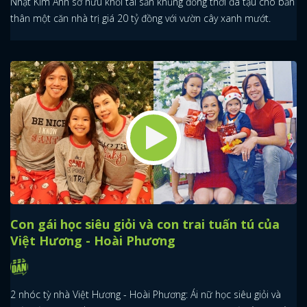
Nhật Kim Anh sở hữu khối tài sản khủng đồng thời đã tậu cho bản
thân một căn nhà trị giá 20 tỷ đồng với vườn cây xanh mướt.
Con gái học siêu giỏi và con trai tuấn tú của
Việt Hương - Hoài Phương
2 nhóc tỳ nhà Việt Hương - Hoài Phương: Ái nữ học siêu giỏi và