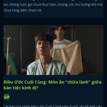
bỏ, những cuộc gọi chưa thực hiện, những ước mơ tưởng nhỏ mà
chưa từng dám chạm tới.
Điều Ước Cuối Cùng: Món ăn “chữa lành” giữa
bàn tiệc kinh dị?
Cái hay của phim Điều Ước Cuối Cùng nằm ở chỗ, dù kể một câu