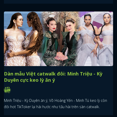
Dàn mẫu Việt catwalk đôi: Minh Triệu - Kỳ
Duyên cực keo lỳ ăn ý
Minh Triệu - Kỳ Duyên ăn ý, Võ Hoàng Yến - Minh Tú keo lỳ còn
đôi hot TikToker lại hài hước như tấu hài trên sàn catwalk.