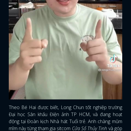
Theo Bé Hai được biết, Long Chun tốt nghiệp trường
Đại học Sân khấu Điện ảnh TP HCM, và đang hoạt
động tại Đoàn kịch Nhà hát Tuổi trẻ. Anh chàng mũm
mĩm này từng tham gia sitcom
Cửa Sổ Thủy Tinh
và góp