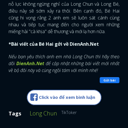
nỗ lực không ngừng nghỉ của Long Chun và Long Bé,
điều này sẽ sớm xảy ra thôi. Bên cạnh đó, Bé Hai
cũng hi vọng rằng 2 anh em sẽ luôn sát cánh cùng
nhau và tiếp tục mang đến cho người xem những
miếng hài "cà khịa" dễ thương và mới lạ hơn nữa.
*Bài viết của Bé Hai gởi về DienAnh.Net
Nếu bạn yêu thích anh em nhà Long Chun thì hãy theo
dõi
DienAnh.Net
để cập nhật những bài viết mới nhất
về bộ đôi này và cùng ngồi tám với mình nhé!
Gửi bài
Click vào để xem bình luận
Long Chun
TikToker
Tags