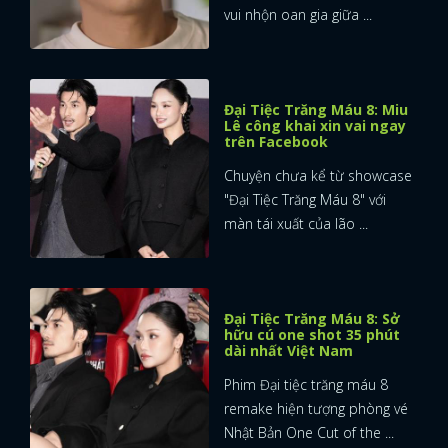
vui nhộn oan gia giữa ...
Đại Tiệc Trăng Máu 8: Miu
Lê công khai xin vai ngay
trên Facebook
Chuyện chưa kể từ showcase
"Đại Tiệc Trăng Máu 8" với
màn tái xuất của lão ...
Đại Tiệc Trăng Máu 8: Sở
hữu cú one shot 35 phút
dài nhất Việt Nam
Phim Đại tiệc trăng máu 8
x
remake hiện tượng phòng vé
ĐĂNG NHẬP
Nhật Bản One Cut of the ...