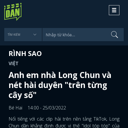
Toggle
navigati
RÌNH SAO
VIỆT
Anh em nhà Long Chun và
nét hài duyên "trên từng
cây số"
Bé Hai
14:00 - 25/03/2022
Nổi tiếng với các clip hài trên nền tảng TikTok, Long
Chun dần khẳng định được vị thế "idol tóp tóp" của