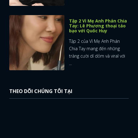
FACEBOOK
GOOGLE
Tập 2 Vì Mẹ Anh Phán Chia
Tay: Lê Phương thoại táo
bạo với Quốc Huy
Tập 2 của Vì Mẹ Anh Phán
Chia Tay mang đến những
tràng cười dí dỏm và viral với
...
THEO DÕI CHÚNG TÔI TẠI