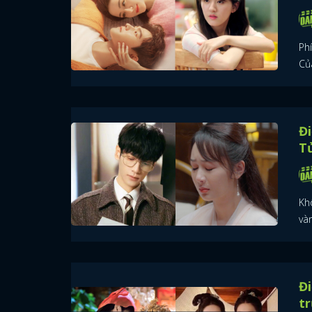
Ph
Củ
Đi
T
Kh
và
Đi
t