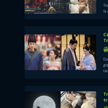
Tr
là 
Cá
T
Da
gó
tác
Tr
tr