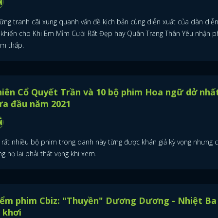
ững tranh cãi xung quanh vấn đề kịch bản cùng diễn xuất của dàn diễn
 khiến cho Khi Em Mỉm Cười Rất Đẹp hay Quân Trang Thân Yêu nhận p
ểm thấp.
iên Cổ Quyết Trần và 10 bộ phim Hoa ngữ dở nhấ
ửa đầu năm 2021
 rất nhiều bộ phim trong danh này từng được khán giả kỳ vọng nhưng c
g họ lại phải thất vọng khi xem.
ĐĂNG NHẬP
iểm phim Cbiz: "Thuyền" Dương Dương - Nhiệt Ba
 khơi