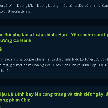
iệu Lệ Dĩnh, Dương Mịch, Dương Dương, Triệu Lộ Tư đều có phim bị đán
có chất lượng tệ nhất.
c đôi phụ lấn át cặp chính: Hạo - Yên chiếm spotli
rường Ca Hành
nh sách những couple phụ lân át cả đôi chính: Triệu Lộ Tư và Lưu Vũ N
p mặt, giới mọt phim Hoa Ngữ cầu Bạch Kính Đình và Trịnh Hợp Huệ T
 lần 2.
iệu Lệ Dĩnh bay lên cung trăng và tình tiết "gây l
ong phim Cbiz