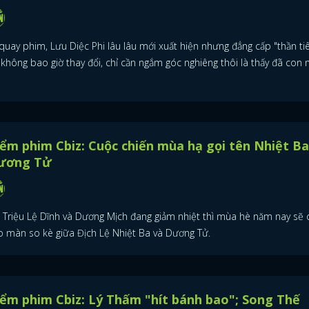
quay phim, Lưu Diệc Phi lâu lâu mới xuất hiện nhưng đẳng cấp "thần tiê
 không bao giờ thay đổi, chỉ cần ngắm góc nghiêng thôi là thấy đã con 
ểm phim Cbiz: Cuộc chiến mùa hạ gọi tên Nhiệt Ba
ương Tử
i Triệu Lệ Dĩnh và Dương Mịch đang giảm nhiệt thì mùa hè năm nay sẽ
o màn so kè giữa Địch Lệ Nhiệt Ba và Dương Tử.
ểm phim Cbiz: Lý Thấm "hít bánh bao"; Song Thế