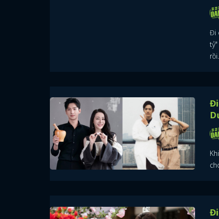
Đi 
tỷ"
rồi.
Đi
D
Kh
ch
Đi