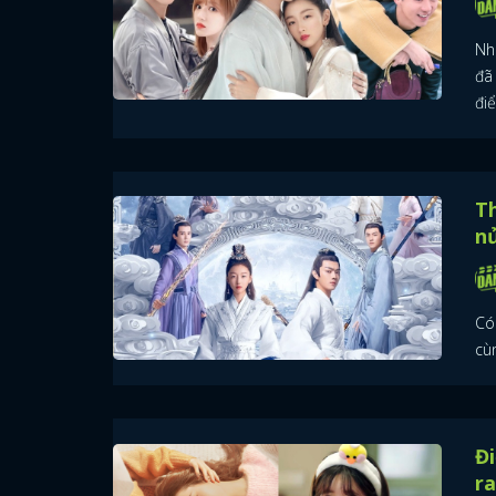
Nh
đã
đi
Th
n
Có
cùn
Đ
ra