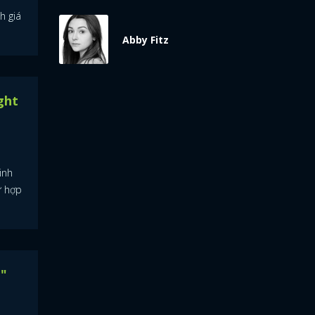
h giá
Abby Fitz
ght
inh
ử hợp
ú"