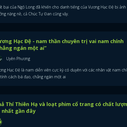
ất bại của Ngộ Long đã khiến cho danh tiếng của Vương Hạc Đệ bị ảnh
ởng nặng nề, cả Chúc Tự Đan cũng vậy.
ơng Hạc Đệ - nam thần chuyên trị vai nam chính
hẳng ngán một ai”
Uyên Phương
ơng Hạc Đệ là nam diễn viên cực kỳ có duyên với các nhân vật nam ch
 tính cách bá đạo, chẳng ngán một ai
ả Thí Thiên Hạ và loạt phim cổ trang có chất lượ
 nhất gần đây