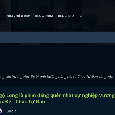
PHIM CHIẾU RẠP
BLOG PHIM
BLOG SAO
ếng của Vương Hạc Đệ bị ảnh hưởng nặng nề, cả Chúc Tự Đan cũng vậy.
gộ Long là phim đáng quên nhất sự nghiệp Vương
ạc Đệ - Chúc Tự Đan
Carole