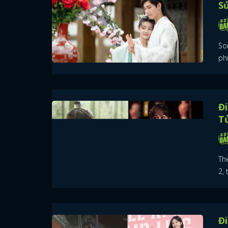
Sủ
So
ph
Đi
Tử
Th
2, 
Đi