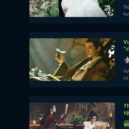
Th
hư
Vư
“c
Vư
có
Th
tệ