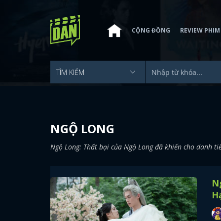
CỘNG ĐỒNG
REVIEW PHIM
NGỘ LONG
Ngộ Long: Thất bại của Ngộ Long đã khiến cho danh ti
N
H