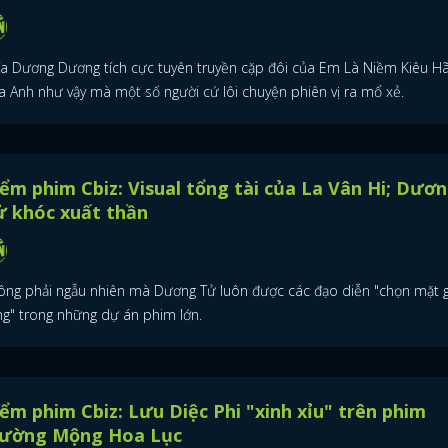
FACEBOOK
GOOGLE
ía Dương Dương tích cực tuyên truyền cặp đôi của Em Là Niềm Kiêu H
a Anh như vậy mà một số người cứ lôi chuyện phiên vị ra mổ xẻ.
ểm phim Cbiz: Visual tổng tài của La Vân Hi; Dươ
ử khóc xuất thần
ông phải ngẫu nhiên mà Dương Tử luôn được các đạo diễn "chọn mặt g
ng" trong những dự án phim lớn.
ểm phim Cbiz: Lưu Diệc Phi "xinh xỉu" trên phim
rường Mộng Hoa Lục