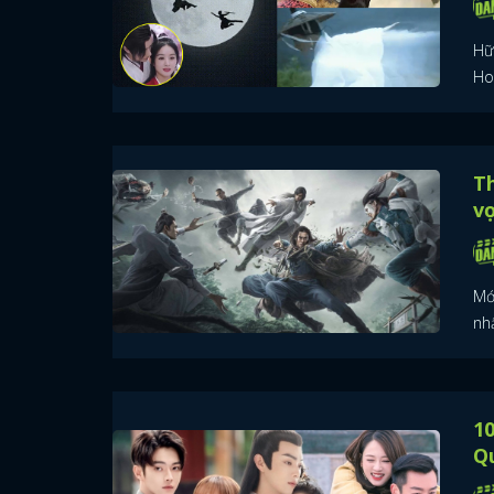
Hữ
Ho
Th
v
Mớ
nh
10
Q