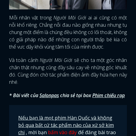
Mỗi nhân vật trong
Người Môi Giới
ai ai cũng có một
nỗi khổ riêng. Chẳng nỗi đau nào giống nhau nhưng tụ
chung một điểm là chúng đều không có lối thoát, không
có giải pháp nào để những con người thấp bé kia có
thể vưc dậy khỏi vùng tâm tối của mình được.
Và toàn cảnh
Người Môi Giới
sẽ cho ta một góc nhân
chân thật nhưng cũng đầy sâu cay về những góc khuất
đó. Cùng đón chờ tác phẩm điện ảnh đầy hứa hẹn này
nhé.
* Bài viết của
Salonpas
chia sẻ tại box
Phim chiếu rạp
Nếu bạn là mọt phim Hàn Quốc và không
bỏ qua bất cứ tác phẩm nào của xứ sở kim
chi
, mời bạn
bấm vào đây
để đăng bài trao