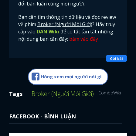
đổi bàn luận cùng mọi người.
Bạn cần tìm thông tin dữ liệu và đọc review
về phim
Broker (Người Môi Giới)
? Hãy truy
cập vào
DAN Wiki
để có tất tần tật những
nội dung bạn cần đấy:
bấm vào đây
Gửi bài
Hóng xem mọi người nói gì
Broker (Người Môi Giới)
ComboWiki
Song
Tags
FACEBOOK - BÌNH LUẬN