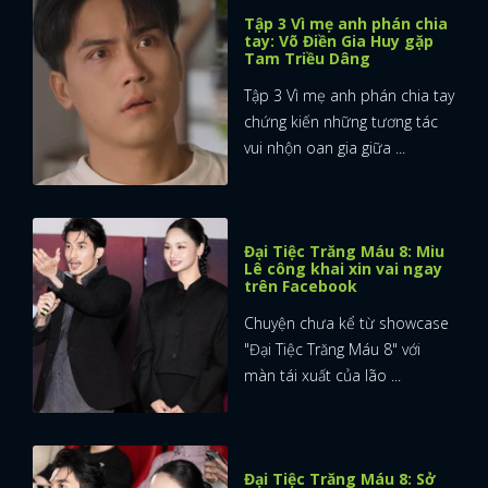
Tập 3 Vì mẹ anh phán chia
tay: Võ Điền Gia Huy gặp
FACEBOOK
GOOGLE
Tam Triều Dâng
Tập 3 Vì mẹ anh phán chia tay
chứng kiến những tương tác
vui nhộn oan gia giữa ...
Đại Tiệc Trăng Máu 8: Miu
Lê công khai xin vai ngay
trên Facebook
Chuyện chưa kể từ showcase
"Đại Tiệc Trăng Máu 8" với
màn tái xuất của lão ...
Đại Tiệc Trăng Máu 8: Sở