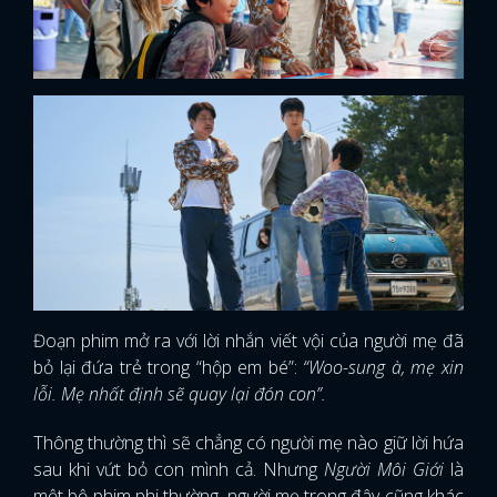
Đoạn phim mở ra với lời nhắn viết vội của người mẹ đã
bỏ lại đứa trẻ trong “hộp em bé”:
“Woo-sung à, mẹ xin
lỗi. Mẹ nhất định sẽ quay lại đón con”.
Thông thường thì sẽ chẳng có người mẹ nào giữ lời hứa
sau khi vứt bỏ con mình cả. Nhưng
Người Môi Giới
là
một bộ phim phi thường, người mẹ trong đây cũng khác