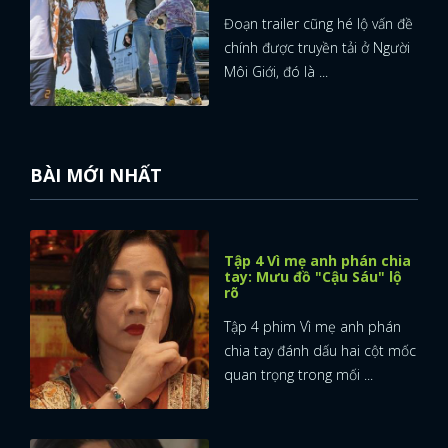
Đoạn trailer cũng hé lộ vấn đề
chính được truyền tải ở Người
Môi Giới, đó là ...
BÀI MỚI NHẤT
Tập 4 Vì mẹ anh phán chia
tay: Mưu đồ "Cậu Sáu" lộ
rõ
Tập 4 phim Vì mẹ anh phán
chia tay đánh dấu hai cột mốc
quan trọng trong mối ...
x
ĐĂNG NHẬP