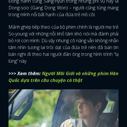
Đồng hành cùng Sang-hyun trong những phi vụ này là
Dong-soo (Gang Dong Won) – người cũng từng mang
trong mình nỗi bất hạnh của đứa trẻ mồ côi.
Mảnh ghép tiếp theo của bộ phim chính là người mẹ trẻ
So-young với những nỗi khổ tâm khó nói mà đành phải
bỏ rơi con mình. Dù vậy nhưng cô nàng vẫn không nhẫn
tâm nhìn tương lai trôi dạt của đứa trẻ nên đã bán tín
bán nghi đi theo hai người đàn ông trong hình trình “lạ
lùng” này.
>>> Xem thêm:
Người Môi Giới và những phim Hàn
Quốc dựa trên câu chuyện có thật