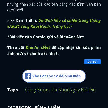
những nhận xét của các bạn bằng việc bình luận bên
dưới nhé!
>>> Xem thêm:
Dư Sinh liệu có chiếu trong tháng
8/2021 cùng Khởi Hành, Trùng Cốc?
*Bài viết của Carole gửi về DienAnh.Net
Theo dõi
DienAnh.Net
để cập nhật tin tức phim
ảnh mới và chính xác nhất.
Gửi bài
Vào Facebook để bình luận
Căng Buồm Ra Khơi Ngày Nổi Gió
Mao 
Tags
FACEBOOK - BÌNH LUẬN