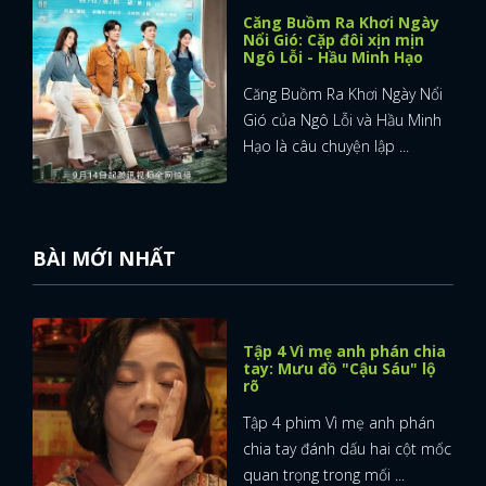
Căng Buồm Ra Khơi Ngày
Nổi Gió: Cặp đôi xịn mịn
Ngô Lỗi - Hầu Minh Hạo
Căng Buồm Ra Khơi Ngày Nổi
Gió của Ngô Lỗi và Hầu Minh
Hạo là câu chuyện lập ...
BÀI MỚI NHẤT
Tập 4 Vì mẹ anh phán chia
tay: Mưu đồ "Cậu Sáu" lộ
rõ
Tập 4 phim Vì mẹ anh phán
chia tay đánh dấu hai cột mốc
quan trọng trong mối ...