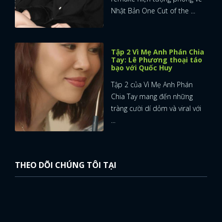
Nhật Bản One Cut of the ...
Tập 2 Vì Mẹ Anh Phán Chia
Tay: Lê Phương thoại táo
bạo với Quốc Huy
Tập 2 của Vì Mẹ Anh Phán
Chia Tay mang đến những
tràng cười dí dỏm và viral với
...
THEO DÕI CHÚNG TÔI TẠI