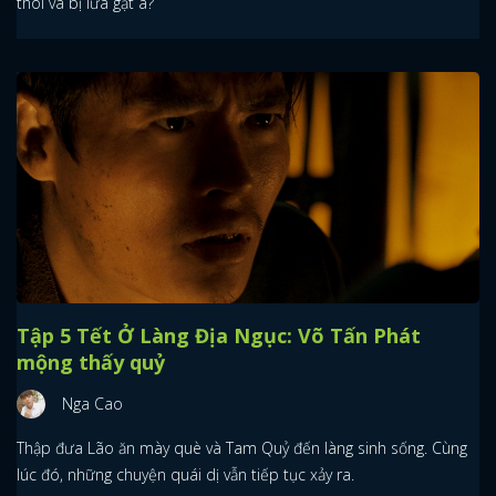
thòi và bị lừa gạt à?
Tập 5 Tết Ở Làng Địa Ngục: Võ Tấn Phát
mộng thấy quỷ
Nga Cao
Thập đưa Lão ăn mày què và Tam Quỷ đến làng sinh sống. Cùng
lúc đó, những chuyện quái dị vẫn tiếp tục xảy ra.