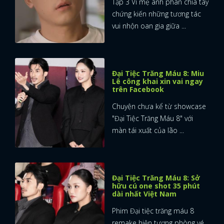
Tập 3 Vì mẹ anh phán chia tay
chứng kiến những tương tác
FACEBOOK
GOOGLE
vui nhộn oan gia giữa ...
Đại Tiệc Trăng Máu 8: Miu
Lê công khai xin vai ngay
trên Facebook
Chuyện chưa kể từ showcase
"Đại Tiệc Trăng Máu 8" với
màn tái xuất của lão ...
Đại Tiệc Trăng Máu 8: Sở
hữu cú one shot 35 phút
dài nhất Việt Nam
Phim Đại tiệc trăng máu 8
remake hiện tượng phòng vé