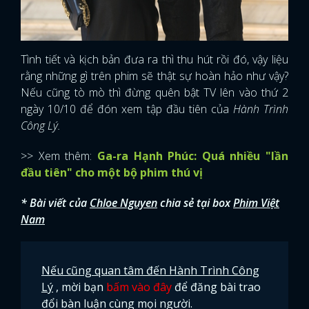
Tình tiết và kịch bản đưa ra thì thu hút rồi đó, vậy liệu
rằng những gì trên phim sẽ thật sự hoàn hảo như vậy?
Nếu cũng tò mò thì đừng quên bật TV lên vào thứ 2
ngày 10/10 để đón xem tập đầu tiên của
Hành Trình
Công Lý.
>> Xem thêm:
Ga-ra Hạnh Phúc: Quá nhiều "lần
đầu tiên" cho một bộ phim thú vị
* Bài viết của
Chloe Nguyen
chia sẻ tại box
Phim Việt
Nam
Nếu cũng quan tâm đến Hành Trình Công
Lý
, mời bạn
bấm vào đây
để đăng bài trao
đổi bàn luận cùng mọi người.