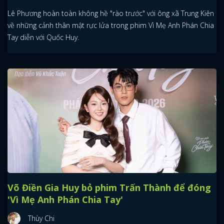
Lê Phương hoàn toàn không hề "rào trước" với ông xã Trung Kiên
về những cảnh thân mật rực lửa trong phim Vì Mẹ Anh Phán Chia
Tay diễn với Quốc Huy.
Võ Điền Gia Huy bỏ phim Trấn Thành để đóng
'Vì Mẹ Anh Phán Chia Tay'
Thùy Chi