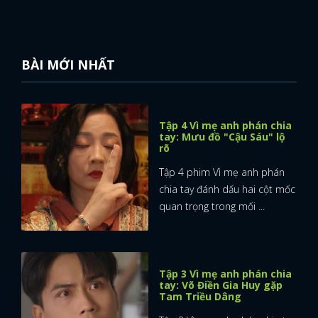
BÀI MỚI NHẤT
Tập 4 Vì mẹ anh phán chia
tay: Mưu đồ "Cậu Sáu" lộ
rõ
Tập 4 phim Vì mẹ anh phán
chia tay đánh dấu hai cột mốc
quan trọng trong mối ...
Tập 3 Vì mẹ anh phán chia
x
tay: Võ Điền Gia Huy gặp
ĐĂNG NHẬP
Tam Triều Dâng