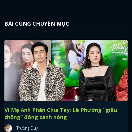
BÀI CÙNG CHUYÊN MỤC
Vì Mẹ Anh Phán Chia Tay: Lê Phương “giấu
chồng” đóng cảnh nóng
Trường Duy