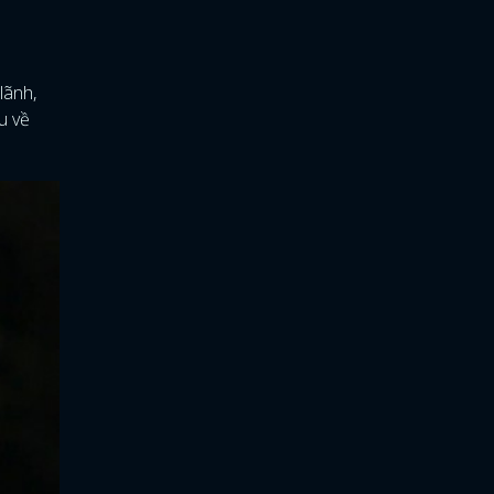
lãnh,
u về