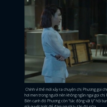
Chính vì thế mới xảy ra chuyện chị Phương gọi ch
hơi men trong người nên không ngần ngại gọi chị 
Bên cạnh đó Phương còn “tác động vật lý” hội bạn
giải quyết triệt để đám người tụ tập đó nữa.