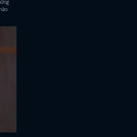
hững
 nào