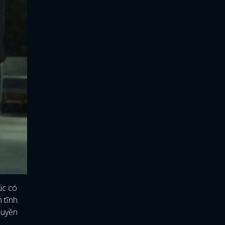
úc có
 tĩnh.
quyền