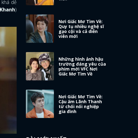
n khá dễ
 Khanh
)
Nơi Giấc Mơ Tìm Về:
Quy tụ nhiều nghệ sĩ
gạo cội và cả diễn
viên mới
Những hình ảnh hậu
trường đáng yêu của
phim mới VFC Nơi
Giấc Mơ Tìm Về
Nơi Giấc Mơ Tìm Về:
Cậu ấm Lãnh Thanh
từ chối nối nghiệp
gia đình