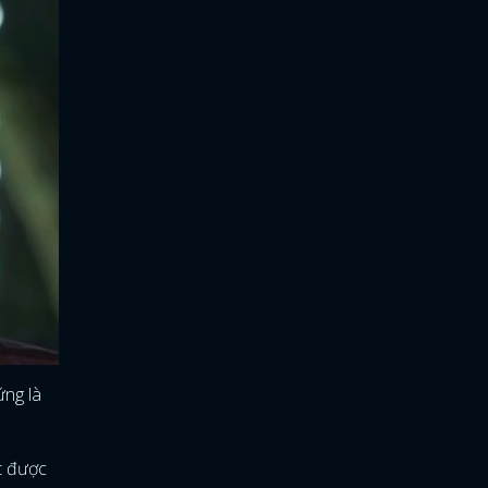
ứng là
t được