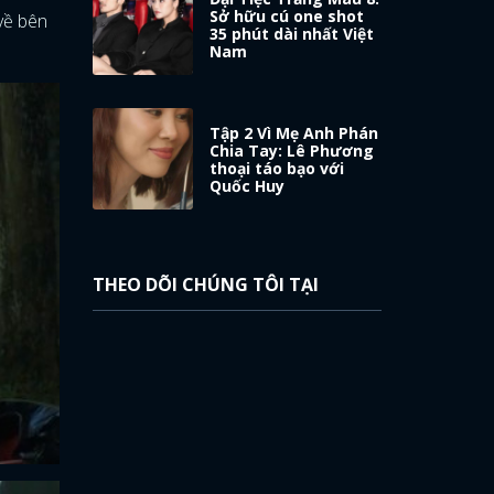
Sở hữu cú one shot
 về bên
35 phút dài nhất Việt
Nam
Tập 2 Vì Mẹ Anh Phán
Chia Tay: Lê Phương
thoại táo bạo với
Quốc Huy
THEO DÕI CHÚNG TÔI TẠI