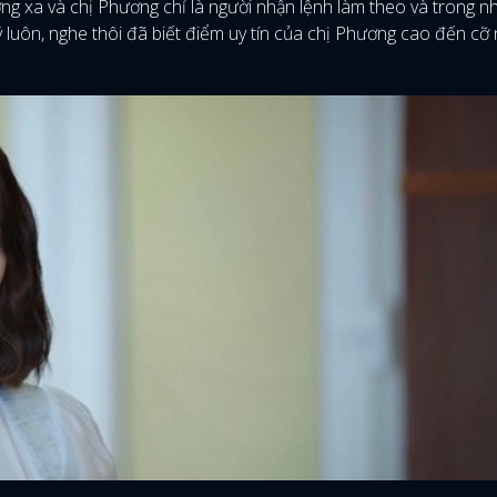
g xa và chị Phương chỉ là người nhận lệnh làm theo và trong n
luôn, nghe thôi đã biết điểm uy tín của chị Phương cao đến cỡ
FACEBOOK
GOOGLE