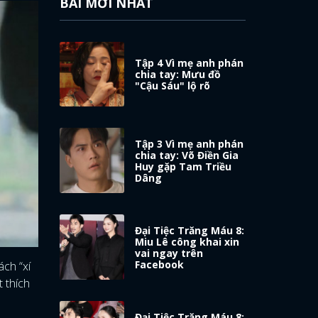
BÀI MỚI NHẤT
Tập 4 Vì mẹ anh phán
chia tay: Mưu đồ
"Cậu Sáu" lộ rõ
Tập 3 Vì mẹ anh phán
chia tay: Võ Điền Gia
Huy gặp Tam Triều
Dâng
Đại Tiệc Trăng Máu 8:
Miu Lê công khai xin
vai ngay trên
Facebook
ách “xí
 thích
Đại Tiệc Trăng Máu 8: