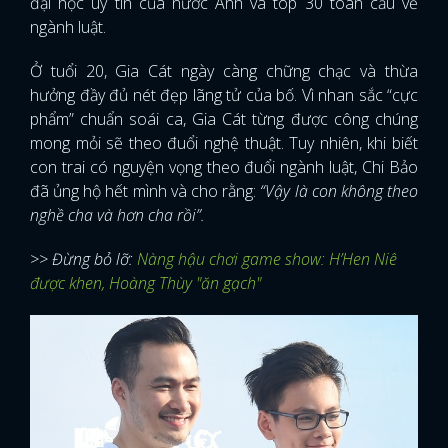
đại học uy tín của nước Anh và top 30 toàn cầu về
ngành luật.
Ở tuổi 20, Gia Cát ngày càng chững chạc và thừa
hưởng đầy đủ nét đẹp lãng tử của bố. Vì nhan sắc “cực
phẩm” chuẩn soái ca, Gia Cát từng được công chúng
mong mỏi sẽ theo đuổi nghệ thuật. Tuy nhiên, khi biết
con trai có nguyện vọng theo đuổi ngành luật, Chi Bảo
đã ủng hộ hết mình và cho rằng:
“Vậy là con không theo
nghề cha và hơn cha rồi”.
>> Đừng bỏ lỡ:
Nàng hậu chơi game show: H’Hen Niê
được khen, Hoàng Thùy "ăn gạch"