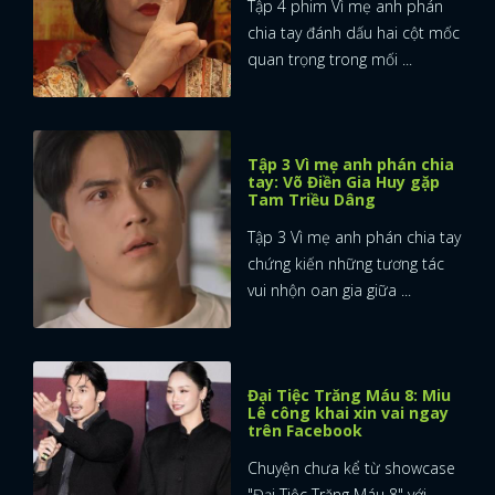
Tập 4 phim Vì mẹ anh phán
chia tay đánh dấu hai cột mốc
quan trọng trong mối ...
Tập 3 Vì mẹ anh phán chia
tay: Võ Điền Gia Huy gặp
Tam Triều Dâng
Tập 3 Vì mẹ anh phán chia tay
chứng kiến những tương tác
vui nhộn oan gia giữa ...
Đại Tiệc Trăng Máu 8: Miu
Lê công khai xin vai ngay
trên Facebook
Chuyện chưa kể từ showcase
"Đại Tiệc Trăng Máu 8" với