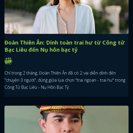
Đoàn Thiên Ân: Dính toàn trai hư từ Công tử
Bạc Liêu đến Nụ hôn bạc tỷ
Chỉ trong 2 tháng, Đoàn Thiên Ân đã có 2 vai diễn dính đến
"chuyện 3 người", đứng giữa lựa chọn "trai ngoan - trai hư" trong
Công Tử Bạc Liêu - Nụ Hôn Bạc Tỷ.