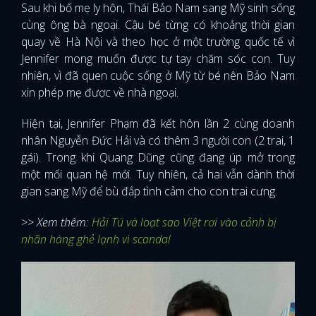
Sau khi bố mẹ ly hôn, Thái Bảo Nam sang Mỹ sinh sống
cùng ông bà ngoại. Cậu bé từng có khoảng thời gian
quay về Hà Nội và theo học ở một trường quốc tế vì
Jennifer mong muốn được tự tay chăm sóc con. Tuy
nhiên, vì đã quen cuộc sống ở Mỹ từ bé nên Bảo Nam
xin phép mẹ được về nhà ngoại.
Hiện tại, Jennifer Phạm đã kết hôn lần 2 cùng doanh
nhân Nguyễn Đức Hải và có thêm 3 người con (2 trai, 1
gái). Trong khi Quang Dũng cũng đang úp mở trong
một mối quan hệ mới. Tuy nhiên, cả hai vẫn dành thời
gian sang Mỹ để bù đắp tình cảm cho con trai cưng.
>> Xem thêm:
Hải Tú và loạt sao Việt rơi vào cảnh bị
nhãn hàng ghẻ lạnh vì scandal