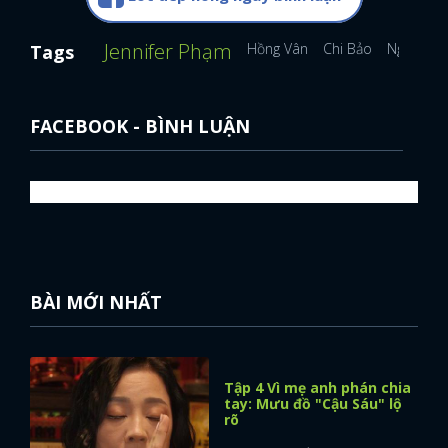
Jennifer Phạm
Hồng Vân
Chi Bảo
Nguyệt Á
Tags
FACEBOOK - BÌNH LUẬN
BÀI MỚI NHẤT
Tập 4 Vì mẹ anh phán chia
tay: Mưu đồ "Cậu Sáu" lộ
rõ