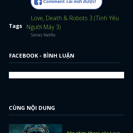
Comment cái mới được!
Love, Death & Robots 3 (Tình Yêu, Cái
Tags
Người Máy 3)
Series Netflix
FACEBOOK - BÌNH LUẬN
CÙNG NỘI DUNG
x
ĐĂNG NHẬP