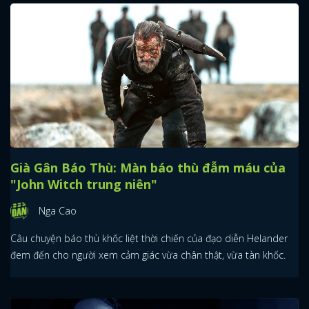
Già Gân Báo Thù: Màn báo thù đẫm máu của
"John Witch trung niên"
Nga Cao
Câu chuyện báo thù khốc liệt thời chiến của đạo diễn Helander
đem đến cho người xem cảm giác vừa chân thật, vừa tàn khốc.