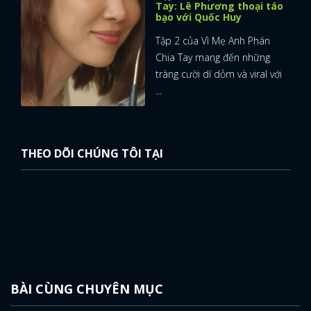
Tay: Lê Phương thoại táo
bạo với Quốc Huy
Tập 2 của Vì Mẹ Anh Phán
Chia Tay mang đến những
tràng cười dí dỏm và viral với
...
THEO DÕI CHÚNG TÔI TẠI
BÀI CÙNG CHUYÊN MỤC