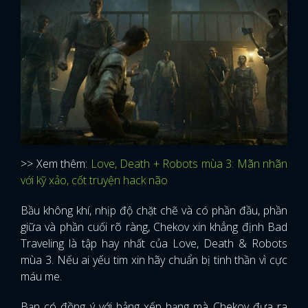
>> Xem thêm:
Love, Death + Robots mùa 3: Mãn nhãn
với kỹ xảo, cốt truyện hack não
Bầu không khí, nhịp độ chặt chẽ và có phần đầu, phần
giữa và phần cuối rõ ràng, Chekov xin khẳng định Bad
Traveling là tập hay nhất của Love, Death & Robots
mùa 3. Nếu ai yếu tim xin hãy chuẩn bị tinh thần vì cực
máu me.
Bạn có đồng ý với bảng xếp hạng mà Chekov đưa ra