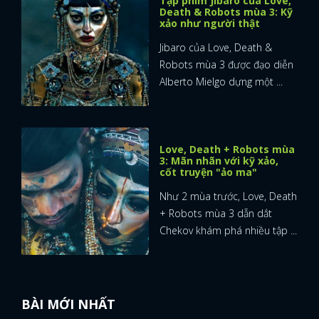
Tập phim Jibaro của Love,
Death & Robots mùa 3: Kỹ
xảo như người thật
FACEBOOK
GOOGLE
Jibaro của Love, Death &
Robots mùa 3 được đạo diễn
Alberto Mielgo dựng một ...
Love, Death + Robots mùa
3: Mãn nhãn với kỹ xảo,
cốt truyện "ảo ma"
Như 2 mùa trước, Love, Death
+ Robots mùa 3 dẫn dắt
Chekov khám phá nhiều tập ...
BÀI MỚI NHẤT