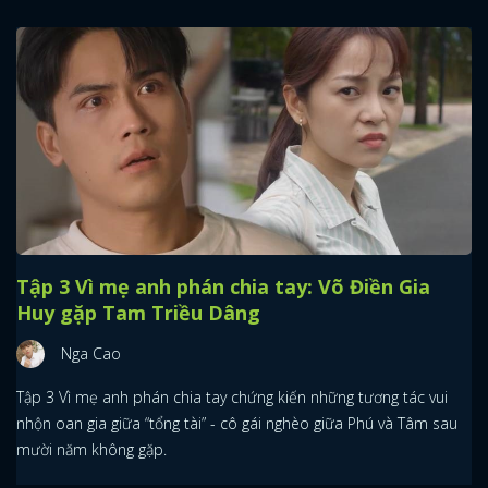
Tập 3 Vì mẹ anh phán chia tay: Võ Điền Gia
Huy gặp Tam Triều Dâng
Nga Cao
Tập 3 Vì mẹ anh phán chia tay chứng kiến những tương tác vui
nhộn oan gia giữa “tổng tài” - cô gái nghèo giữa Phú và Tâm sau
mười năm không gặp.