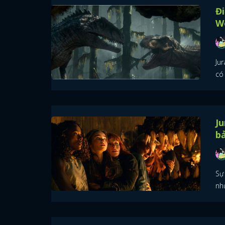
Đi
W
Ju
có 
Ju
b
Sự
như