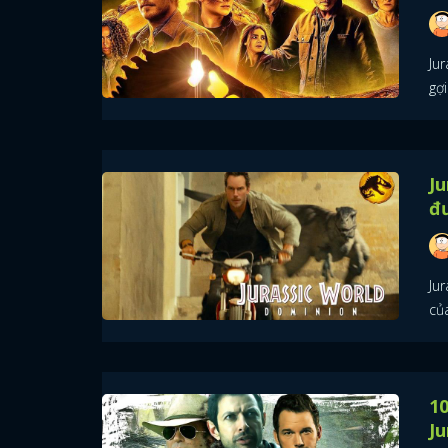
Ju
gợ
Ju
đ
Ju
của
10
Ju