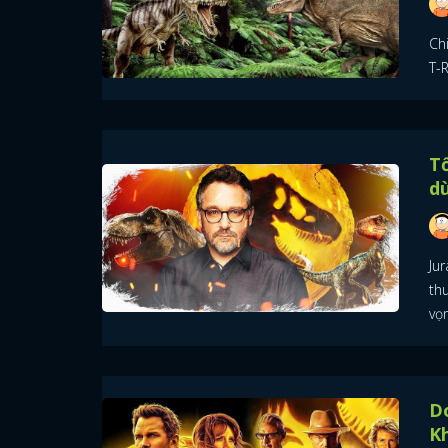
Ch
T-R
Tổ
dù
Ju
thu
vọn
Do
Kh