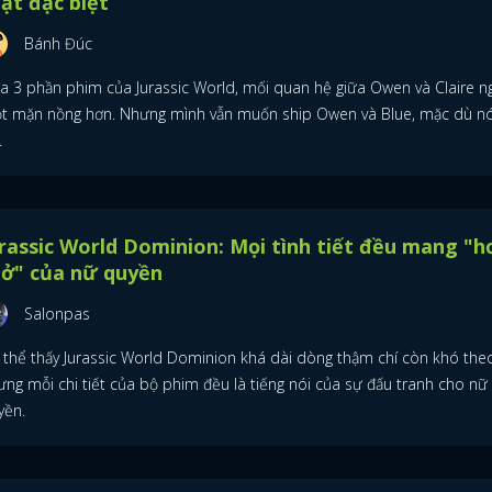
ật đặc biệt
Bánh Đúc
FACEBOOK
GOOGLE
a 3 phần phim của Jurassic World, mối quan hệ giữa Owen và Claire n
t mặn nồng hơn. Nhưng mình vẫn muốn ship Owen và Blue, mặc dù nó
.
rassic World Dominion: Mọi tình tiết đều mang "h
hở" của nữ quyền
Salonpas
 thể thấy Jurassic World Dominion khá dài dòng thậm chí còn khó theo
ưng mỗi chi tiết của bộ phim đều là tiếng nói của sự đấu tranh cho nữ
yền.