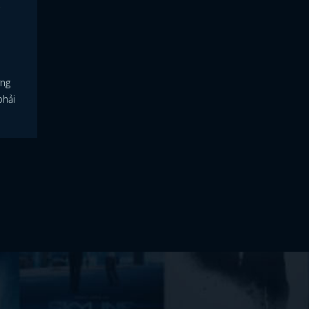
ơng
phải