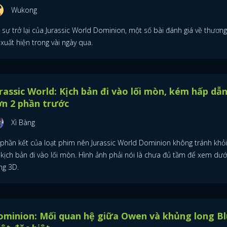
Wukong
 sự trở lại của Jurassic World Dominion, một số bài đánh giá về thương
xuất hiện trong vài ngày qua.
rassic World: Kịch bản đi vào lối mòn, kém hấp dẫ
n 2 phần trước
Xì Bàng
 phần kết của loạt phim nên Jurassic World Dominion không tránh khỏi
 kịch bản đi vào lối mòn. Hình ảnh phải nói là chưa đủ tầm để xem dướ
ng 3D.
ĐĂNG NHẬP
ominion: Mối quan hệ giữa Owen và khủng long B