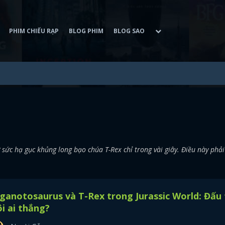
PHIM CHIẾU RẠP
BLOG PHIM
BLOG SAO
sức hạ gục khủng long bạo chúa T-Rex chỉ trong vài giây. Điều này phải
ganotosaurus và T-Rex trong Jurassic World: Đấu 
i ai thắng?