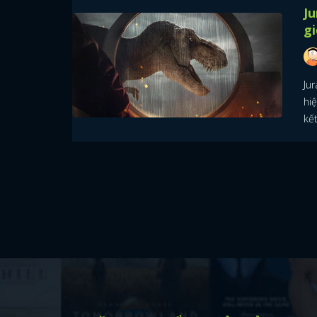
Ju
gi
Ju
hi
kết