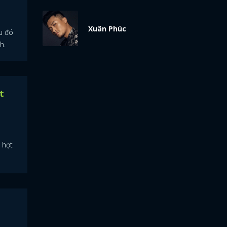
Xuân Phúc
u đó
h.
t
 hợt