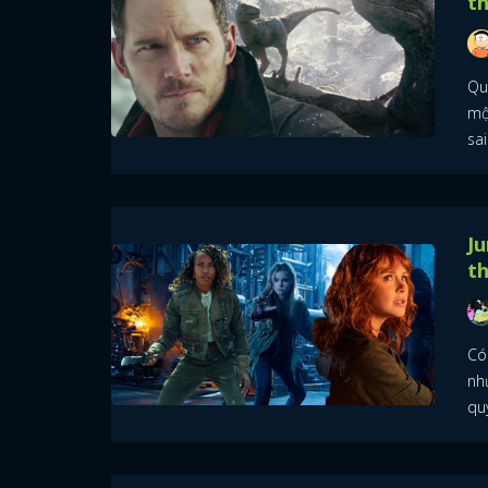
th
Qu
mộ
sai
Ju
t
Có
nh
qu