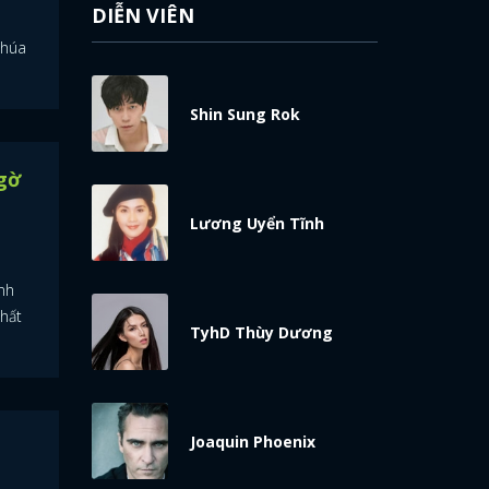
DIỄN VIÊN
chúa
Shin Sung Rok
gờ
Lương Uyển Tĩnh
nh
thất
TyhD Thùy Dương
Joaquin Phoenix