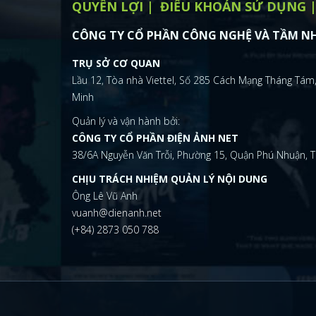
QUYỀN LỢI
ĐIỂU KHOẢN SỬ DỤNG
CÔNG TY CỔ PHẦN CÔNG NGHỆ VÀ TẦM NH
TRỤ SỞ CƠ QUAN
Lầu 12, Tòa nhà Viettel, Số 285 Cách Mạng Tháng Tám,
Minh
Quản lý và vận hành bởi:
CÔNG TY CỔ PHẦN ĐIỆN ẢNH NET
38/6A Nguyễn Văn Trỗi, Phường 15, Quận Phú Nhuận, T
CHỊU TRÁCH NHIỆM QUẢN LÝ NỘI DUNG
Ông Lê Vũ Anh
vuanh@dienanh.net
(+84) 2873 050 788