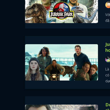
Với
đã 
Ju
hơ
Là
có
dạ
D