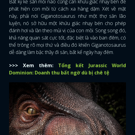
Bất kỳ kẻ săn mồi nào cũng cần khứu giác nhạy bén để
phát hiện con mồi từ cách xa hàng dặm. Xét về mặt
FACEBOOK
GOOGLE
này, phải nói Giganotosaurus như một thợ săn lão
luyện, nó sở hữu một khứu giác nhạy bén cho phép
đánh hơi và lần theo mùi vị của con mồi. Song song đó,
khả năng quan sát cực tốt, đặc biệt là vào ban đêm, có
thể trông rõ mọi thứ và điều đó khiến Giganotosaurus
dễ dàng làm bậc thầy đi săn, bất kể ngày hay đêm.
>>> Xem thêm:
Tổng kết Jurassic World
Dominion: Doanh thu bất ngờ dù bị chê tệ