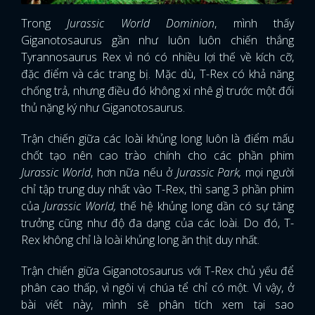
Trong
Jurassic World Dominion
, mình thấy
Giganotosaurus gần như luôn luôn chiến thắng
Tyrannosaurus Rex vì nó có nhiều lợi thế về kích cỡ,
đặc điểm và các trang bị. Mặc dù, T-Rex có khả năng
chống trả, nhưng điều đó không xi nhê gì trước một đối
thủ nặng ký như Giganotosaurus.
Trận chiến giữa các loài khủng long luôn là điểm mấu
chốt tạo nên cao trào chính cho các phần phim
Jurassic World
, hơn nữa nếu ở
Jurassic Park,
mọi người
chỉ tập trung duy nhất vào T-Rex, thì sang 3 phần phim
của
Jurassic World,
thế hệ khủng long dần có sự tăng
trưởng cũng như độ đa dạng của các loài. Do đó, T-
Rex không chỉ là loài khủng long ăn thịt duy nhất.
Trận chiến giữa Giganotosaurus với T-Rex chủ yếu để
phân cao thấp, vì ngôi vị chúa tể chỉ có một. Vì vậy, ở
bài viết này, mình sẽ phân tích xem tại sao