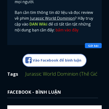
mọi người.
Bạn cần tìm thông tin dữ liệu và đọc review
về phim
Jurassic World Dominion
? Hãy truy
cập vào
DAN Wiki
để có tất tần tật những
nội dung bạn cần đấy:
bấm vào đây
Gửi bài
Vào Facebook để bình luận
Jurassic World Dominion (Thế Giới Khủ
Tags
FACEBOOK - BÌNH LUẬN