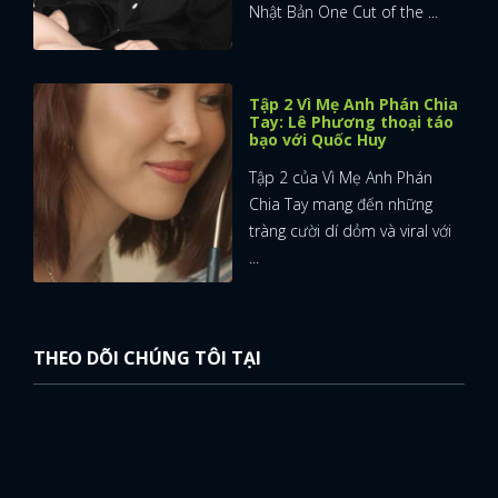
Nhật Bản One Cut of the ...
Tập 2 Vì Mẹ Anh Phán Chia
Tay: Lê Phương thoại táo
bạo với Quốc Huy
Tập 2 của Vì Mẹ Anh Phán
Chia Tay mang đến những
tràng cười dí dỏm và viral với
...
THEO DÕI CHÚNG TÔI TẠI