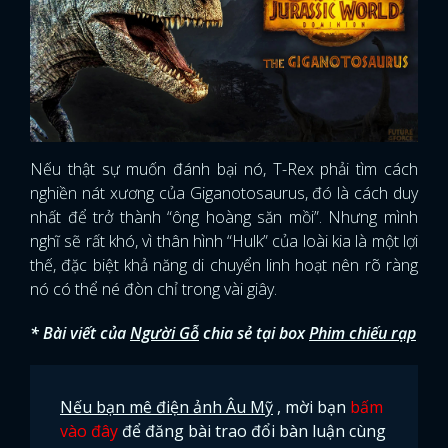
Nếu thật sự muốn đánh bại nó, T-Rex phải tìm cách
nghiền nát xương của Giganotosaurus, đó là cách duy
nhất để trở thành “ông hoàng săn mồi”. Nhưng mình
nghĩ sẽ rất khó, vì thân hình “Hulk” của loài kia là một lợi
thế, đặc biệt khả năng di chuyển linh hoạt nên rõ ràng
nó có thể né đòn chỉ trong vài giây.
* Bài viết của
Người Gỗ
chia sẻ tại box
Phim chiếu rạp
Nếu bạn mê điện ảnh Âu Mỹ
, mời bạn
bấm
vào đây
để đăng bài trao đổi bàn luận cùng