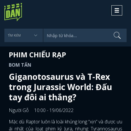
Toggle
navigati
PHIM CHIẾU RẠP
BOM TẤN
Giganotosaurus và T-Rex
trong Jurassic World: Đấu
tay đôi ai thắng?
Người Gỗ
10:00 - 19/06/2022
Mặc dù Raptor luôn là loài khủng long “xịn” và được ưu
ái nhất của loạt phim kỷ Jura, nhưng Tyrannosaurus