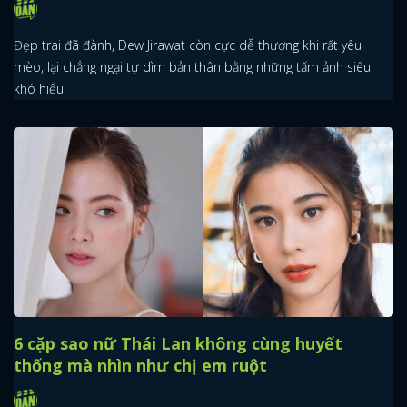
Đẹp trai đã đành, Dew Jirawat còn cực dễ thương khi rất yêu
mèo, lại chẳng ngại tự dìm bản thân bằng những tấm ảnh siêu
khó hiểu.
6 cặp sao nữ Thái Lan không cùng huyết
thống mà nhìn như chị em ruột