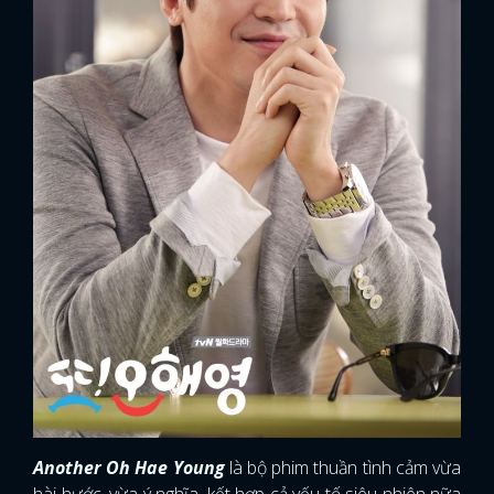
Another Oh Hae Young
là bộ phim thuần tình cảm vừa
hài hước, vừa ý nghĩa, kết hợp cả yếu tố siêu nhiên nữa