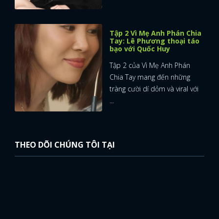
Tập 2 Vì Mẹ Anh Phán Chia
Tay: Lê Phương thoại táo
bạo với Quốc Huy
Tập 2 của Vì Mẹ Anh Phán
Chia Tay mang đến những
tràng cười dí dỏm và viral với
...
THEO DÕI CHÚNG TÔI TẠI