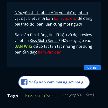
Nếu yêu thích phim Hàn với những nhân
vật đặc biệt
, mời bạn
bấm vào đây
để đăng
bài trao đổi bàn luận cùng mọi người.
Bạn cần tìm thông tin dữ liệu và đọc review
về phim
Kiss Sixth Sense
? Hãy truy cập vào
DAN Wiki
để có tất tần tật những nội dung
bạn cần đấy:
bấm vào đây
Gửi bài
Nhấp vào xem mọi người nói gì
Kiss Sixth Sense
Lee Jong Suk
Seo Ji Hye
S
Tags