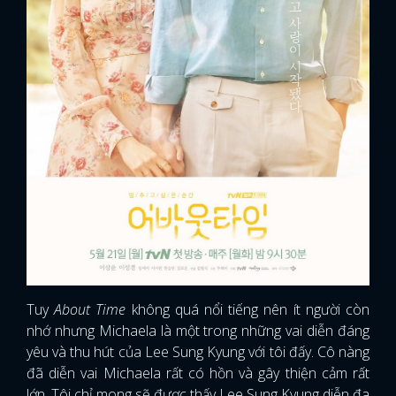
Tuy
About Time
không quá nổi tiếng nên ít người còn
nhớ nhưng Michaela là một trong những vai diễn đáng
yêu và thu hút của Lee Sung Kyung với tôi đấy. Cô nàng
x
ĐĂNG NHẬP
đã diễn vai Michaela rất có hồn và gây thiện cảm rất
lớn. Tôi chỉ mong sẽ được thấy Lee Sung Kyung diễn đa