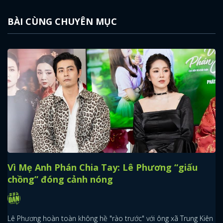
BÀI CÙNG CHUYÊN MỤC
Vì Mẹ Anh Phán Chia Tay: Lê Phương “giấu
chồng” đóng cảnh nóng
Lê Phương hoàn toàn không hề "rào trước" với ông xã Trung Kiên