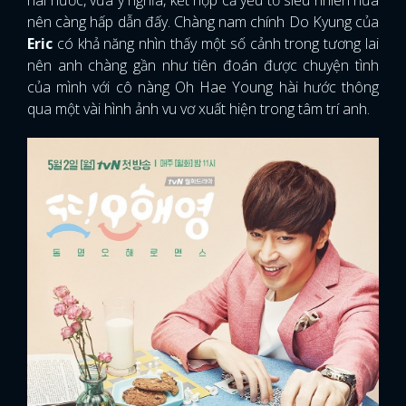
nên càng hấp dẫn đấy. Chàng nam chính Do Kyung của
Eric
có khả năng nhìn thấy một số cảnh trong tương lai
nên anh chàng gần như tiên đoán được chuyện tình
của mình với cô nàng Oh Hae Young hài hước thông
qua một vài hình ảnh vu vơ xuất hiện trong tâm trí anh.