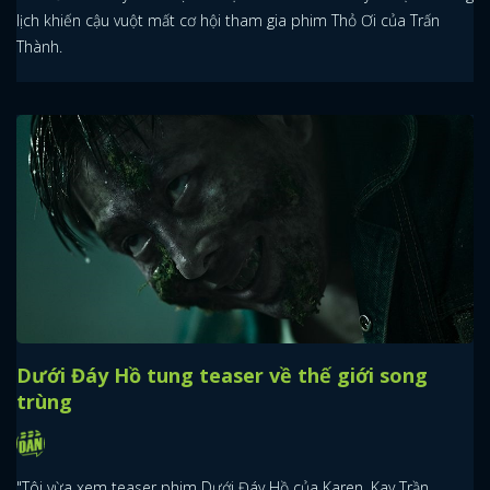
lịch khiến cậu vuột mất cơ hội tham gia phim Thỏ Ơi của Trấn
Thành.
Dưới Đáy Hồ tung teaser về thế giới song
trùng
"Tôi vừa xem teaser phim Dưới Đáy Hồ của Karen, Kay Trần,