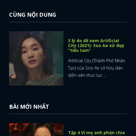
CÙNG NỘI DUNG
3 lý do để xem Artificial
City (2021): Soo Ae xử đẹp
"tiểu tam"
Artificial City (Thành Phố Nhân
Tạo) của Soo Ae sở hữu dàn
diễn viên thực lực ...
BÀI MỚI NHẤT
x
ĐĂNG NHẬP
Tập 4 Vì mẹ anh phán chia