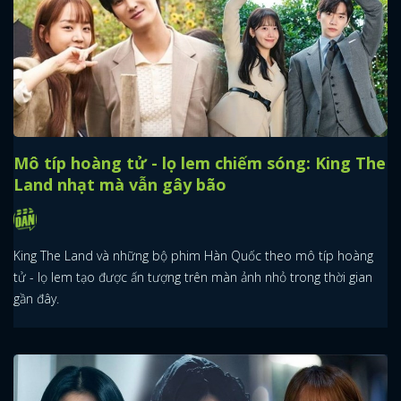
Mô típ hoàng tử - lọ lem chiếm sóng: King The
Land nhạt mà vẫn gây bão
King The Land và những bộ phim Hàn Quốc theo mô típ hoàng
tử - lọ lem tạo được ấn tượng trên màn ảnh nhỏ trong thời gian
gần đây.