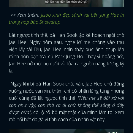
>> Xem thêm:
Jisoo xinh đẹp sánh vai bên Jung Hae In
trong họp báo Snowdrop
Lật ngược tình thế, bà Han Sook lập kế hoạch ngồi chờ
Jae Hee. Ngày hôm sau, nghe lời mẹ chồng vào thư
viện lấy tài liệu, Jae Hee nhìn thấy bức ảnh chụp lén
mình hôn bạn trai cũ Park Jung Ho. Thay vì hoảng hốt,
Jae Hee nở một nụ cười và tỏa ra nguồn năng lượng kỳ
lạ.
Ngay khi bị bà Han Sook chất vấn, Jae Hee chủ động
xuống nước van xin, thậm chí có phần lúng túng nhưng
cuối cùng đã lật ngược tình thế:
"Nếu mẹ sẽ đối xử với
con như vậy, con thà ra đi chứ không thể sống ở đây
được nữa”,
cô lộ rõ bộ mặt thật của mình làm tôi xem
mà nổi hết da gà vì tính cách của nhân vật này.