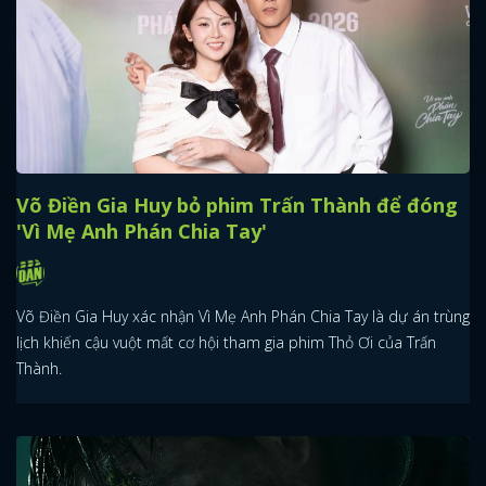
Võ Điền Gia Huy bỏ phim Trấn Thành để đóng
'Vì Mẹ Anh Phán Chia Tay'
Võ Điền Gia Huy xác nhận Vì Mẹ Anh Phán Chia Tay là dự án trùng
lịch khiến cậu vuột mất cơ hội tham gia phim Thỏ Ơi của Trấn
Thành.