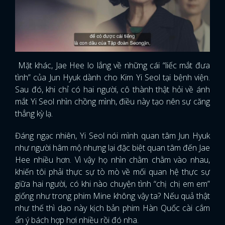
Mặt khác, Jae Hee lo lắng về những cái “liếc mắt đưa
tình” của Jun Hyuk dành cho Kim Yi Seol tại bệnh viện.
Sau đó, khi chỉ có hai người, cô thành thật hỏi về ánh
mắt Yi Seol nhìn chồng mình, điều này tạo nên sự căng
thẳng kỳ lạ.
Đáng ngạc nhiên, Yi Seol nói mình quan tâm Jun Hyuk
như người hâm mộ nhưng lại đặc biệt quan tâm đến Jae
Hee nhiều hơn. Vì vậy họ nhìn chằm chằm vào nhau,
khiến tôi phải thực sự tò mò về mối quan hệ thực sự
giữa hai người, có khi nào chuyện tình “chị chị em em”
giống như trong phim Mine không vậy ta? Nếu quả thật
như thế thì dạo này kịch bản phim Hàn Quốc cài cắm
ẩn ý bách hợp hơi nhiều rồi đó nha.