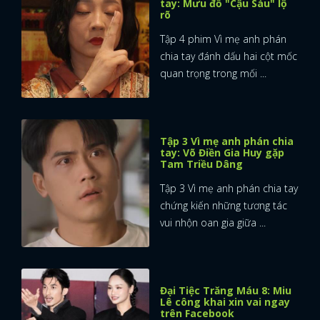
tay: Mưu đồ "Cậu Sáu" lộ
rõ
FACEBOOK
GOOGLE
Tập 4 phim Vì mẹ anh phán
chia tay đánh dấu hai cột mốc
quan trọng trong mối ...
Tập 3 Vì mẹ anh phán chia
tay: Võ Điền Gia Huy gặp
Tam Triều Dâng
Tập 3 Vì mẹ anh phán chia tay
chứng kiến những tương tác
vui nhộn oan gia giữa ...
Đại Tiệc Trăng Máu 8: Miu
Lê công khai xin vai ngay
trên Facebook