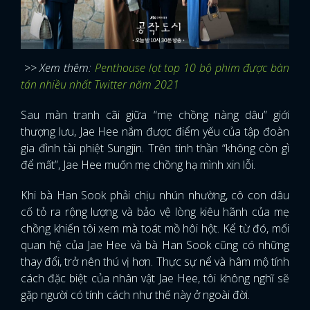
>> Xem thêm:
Penthouse lọt top 10 bộ phim được bàn
tán nhiều nhất Twitter năm 2021
Sau màn tranh cãi giữa “mẹ chồng nàng dâu” giới
thượng lưu, Jae Hee nắm được điểm yếu của tập đoàn
gia đình tài phiệt Sungjin. Trên tinh thần “không còn gì
để mất”, Jae Hee muốn mẹ chồng hạ mình xin lỗi.
Khi bà Han Sook phải chịu nhún nhường, cô con dâu
cố tỏ ra rộng lượng và bảo vệ lòng kiêu hãnh của mẹ
chồng khiến tôi xem mà toát mồ hôi hột. Kể từ đó, mối
quan hệ của Jae Hee và bà Han Sook cũng có những
thay đổi, trở nên thú vị hơn. Thực sự nể và hâm mộ tính
cách đặc biệt của nhân vật Jae Hee, tôi không nghĩ sẽ
gặp người có tính cách như thế này ở ngoài đời.