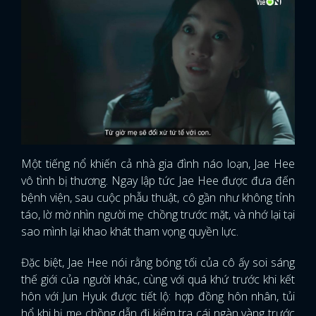
Một tiếng nổ khiến cả nhà gia đình náo loạn, Jae Hee
vô tình bị thương. Ngay lập tức Jae Hee được đưa đến
bệnh viện, sau cuộc phẫu thuật, cô gần như không tỉnh
táo, lờ mờ nhìn người mẹ chồng trước mặt, và nhớ lại tại
sao mình lại khao khát tham vọng quyền lực.
Đặc biệt, Jae Hee nói rằng bóng tối của cô ấy soi sáng
thế giới của người khác, cùng với quá khứ trước khi kết
hôn với Jun Hyuk được tiết lộ: hợp đồng hôn nhân, tủi
hổ khi bị mẹ chồng dẫn đi kiểm tra cái ngàn vàng trước