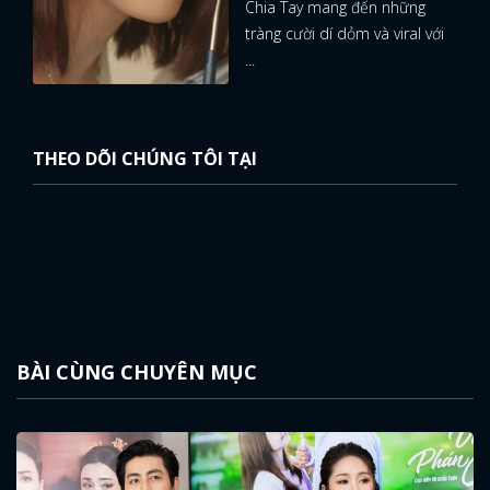
Chia Tay mang đến những
tràng cười dí dỏm và viral với
...
THEO DÕI CHÚNG TÔI TẠI
BÀI CÙNG CHUYÊN MỤC