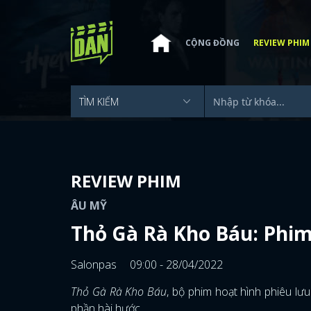
CỘNG ĐỒNG
REVIEW PHIM
REVIEW PHIM
ÂU MỸ
Thỏ Gà Rà Kho Báu: Phim
Salonpas
09:00 - 28/04/2022
Thỏ Gà Rà Kho Báu
, bộ phim hoạt hình phiêu lư
phần hài hước.