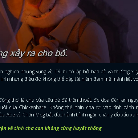
nh nghịch nhưng vụng về. Dù bị cô lập bởi bạn bè và thường xu
a mình nhưng điều đó không thể dập tắt niềm đam mê mãnh liệt v
 đồng thời là chú của cậu bé đã trốn thoát, đe dọa đến an ngu
i của Chickenhare. Không thể nhìn cha rơi vào tình cảnh n
ùa Abe và Chồn Meg bắt đầu hành trình ngăn chặn ý đồ xấu xa k
ĐĂNG NHẬP
ện về tình cha con không cùng huyết thống