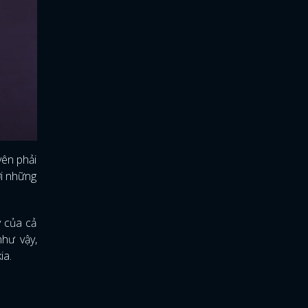
yên phải
ới những
y của cả
hư vậy,
ia.