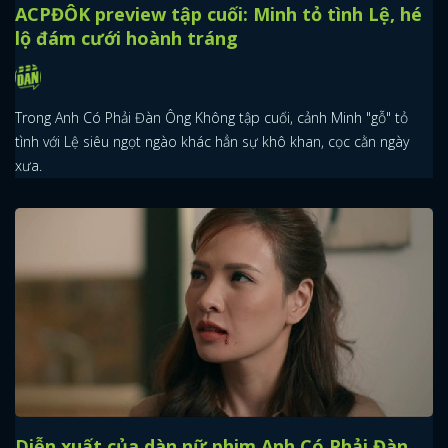
ACPĐÔK preview tập cuối: Minh tỏ tình Lệ, hé
lộ đám cưới hoành tráng
Trong Anh Có Phải Đàn Ông Không tập cuối, cảnh Minh "gỗ" tỏ
tình với Lệ siêu ngọt ngào khác hẳn sự khô khan, cọc cằn ngày
xưa.
Diễn xuất của dàn nữ phim Anh Có Phải Đàn