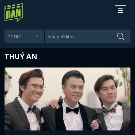
Toggle
navigati
THUÝ AN