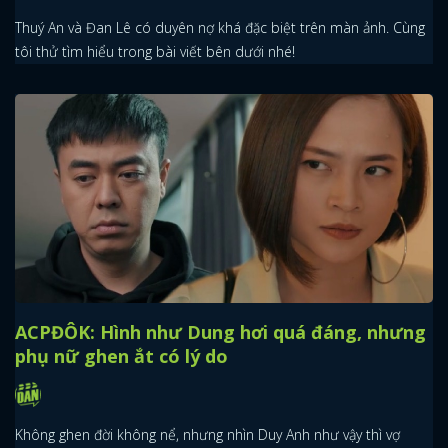
Thuý An và Đan Lê có duyên nợ khá đặc biệt trên màn ảnh. Cùng
tôi thử tìm hiểu trong bài viết bên dưới nhé!
ACPĐÔK: Hình như Dung hơi quá đáng, nhưng
phụ nữ ghen ắt có lý do
Không ghen đời không nể, nhưng nhìn Duy Anh như vậy thì vợ