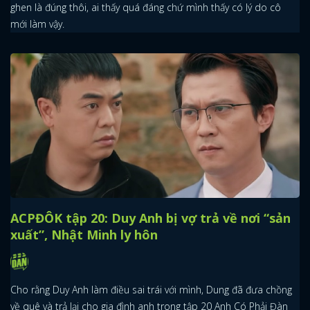
ghen là đúng thôi, ai thấy quá đáng chứ mình thấy có lý do cô
mới làm vậy.
ACPĐÔK tập 20: Duy Anh bị vợ trả về nơi “sản
xuất”, Nhật Minh ly hôn
x
ĐĂNG NHẬP
Cho rằng Duy Anh làm điều sai trái với mình, Dung đã đưa chồng
về quê và trả lại cho gia đình anh trong tập 20 Anh Có Phải Đàn