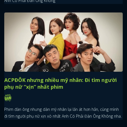
Anh Có Phải Đàn Ông Không
ACPĐÔK nhưng nhiều mỹ nhân: Đi tìm người
phụ nữ “xịn” nhất phim
Phim đàn ông nhưng dàn mỹ nhân lại lấn át hơn hẳn, cùng mình
đi tìm người phụ nữ xịn xò nhất Anh Có Phải Đàn Ông Không nha.