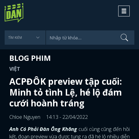
Toggle
navigati
BLOG PHIM
VIỆT
ACPĐÔK preview tập cuối:
Minh tỏ tình Lệ, hé lộ đám
cưới hoành tráng
Chloe Nguyen
14:13 - 22/04/2022
Anh Có Phải Đàn Ông Không
cuối cùng cũng đến hồi
kết, đoạn preview vừa được tung ra đã hé lộ nhiều diễn