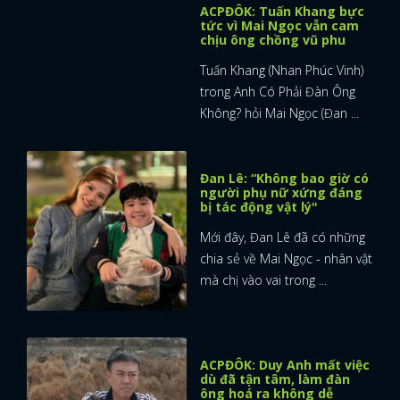
ACPĐÔK: Tuấn Khang bực
tức vì Mai Ngọc vẫn cam
chịu ông chồng vũ phu
Tuấn Khang (Nhan Phúc Vinh)
trong Anh Có Phải Đàn Ông
Không? hỏi Mai Ngọc (Đan ...
Đan Lê: “Không bao giờ có
người phụ nữ xứng đáng
bị tác động vật lý"
Mới đây, Đan Lê đã có những
chia sẻ về Mai Ngọc - nhân vật
mà chị vào vai trong ...
ACPĐÔK: Duy Anh mất việc
dù đã tận tâm, làm đàn
ông hoá ra không dễ