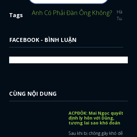
Anh Có Phải Đàn Ông Không?
Hà Việt D
Tags
Tuấn Tú
FACEBOOK - BÌNH LUẬN
CÙNG NỘI DUNG
ACPĐÔK: Mai Ngọc quyết
định ly hôn với Dũng,
tương lai sao khó đoán
Sau khi bị chồng gây khó dễ