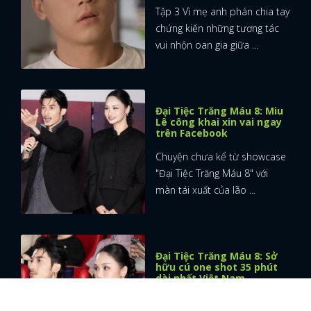
Tập 3 Vì mẹ anh phán chia tay
chứng kiến những tương tác
vui nhộn oan gia giữa ...
Đại Tiệc Trăng Máu 8: Miu
Lê công khai xin vai ngay
trên Facebook
Chuyện chưa kể từ showcase
"Đại Tiệc Trăng Máu 8" với
màn tái xuất của lão ...
Đại Tiệc Trăng Máu 8: Sở
hữu cú one shot 35 phút
dài nhất Việt Nam
Phim Đại tiệc trăng máu 8