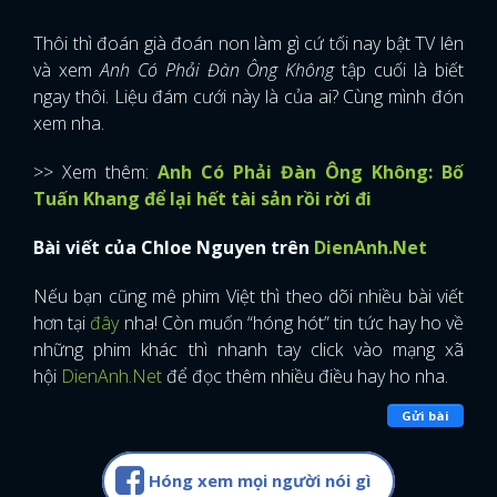
Thôi thì đoán già đoán non làm gì cứ tối nay bật TV lên
và xem
Anh Có Phải Đàn Ông Không
tập cuối là biết
ngay thôi. Liệu đám cưới này là của ai? Cùng mình đón
xem nha.
>> Xem thêm:
Anh Có Phải Đàn Ông Không: Bố
Tuấn Khang để lại hết tài sản rồi rời đi
Bài viết của Chloe Nguyen trên
DienAnh.Net
Nếu bạn cũng mê phim Việt thì theo dõi nhiều bài viết
hơn tại
đây
nha! Còn muốn “hóng hót” tin tức hay ho về
những phim khác thì nhanh tay click vào mạng xã
hội
DienAnh.Net
để đọc thêm nhiều điều hay ho nha.
Gửi bài
Hóng xem mọi người nói gì