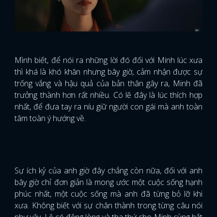
Mình biết, để nói ra những lời đó đối với Minh lúc xưa
thì khá là khó khăn nhưng bây giờ, cảm nhận được sự
trống vắng và hậu quả của bản thân gây ra, Minh đã
trưởng thành hơn rất nhiều. Có lẽ đây là lúc thích hợp
nhất, để đưa tay ra níu giữ người con gái mà anh toàn
tâm toàn ý hướng về.
Sự ích kỷ của anh giờ đây chẳng còn nữa, đối với anh
bây giờ chỉ đơn giản là mong ước một cuộc sống hạnh
phúc nhất, một cuộc sống mà anh đã từng bỏ lỡ khi
xưa. Không biết với sự chân thành trong từng câu nói
như vậy, Lệ có động lòng và tha thứ cho Minh cùng bắt