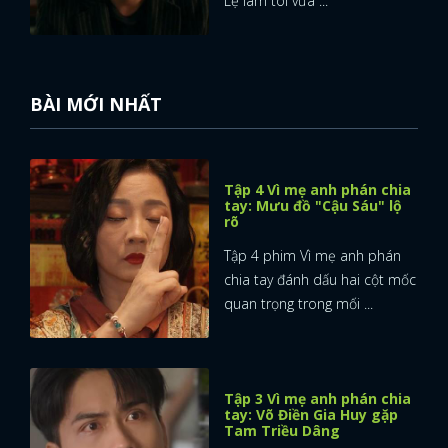
Lệ làm tôi vừa ...
BÀI MỚI NHẤT
Tập 4 Vì mẹ anh phán chia
tay: Mưu đồ "Cậu Sáu" lộ
rõ
Tập 4 phim Vì mẹ anh phán
chia tay đánh dấu hai cột mốc
quan trọng trong mối ...
Tập 3 Vì mẹ anh phán chia
tay: Võ Điền Gia Huy gặp
Tam Triều Dâng