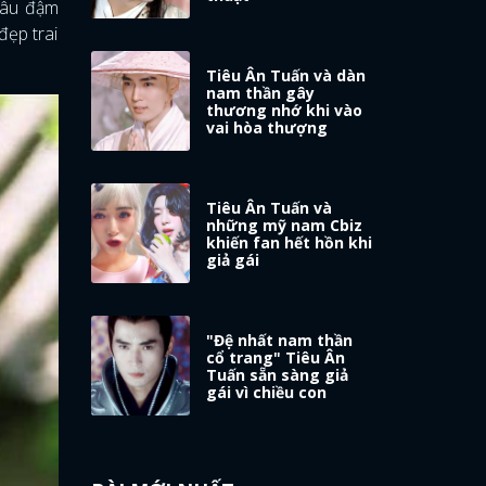
 sâu đậm
đẹp trai
Tiêu Ân Tuấn và dàn
nam thần gây
thương nhớ khi vào
vai hòa thượng
Tiêu Ân Tuấn và
những mỹ nam Cbiz
khiến fan hết hồn khi
giả gái
"Đệ nhất nam thần
cổ trang" Tiêu Ân
Tuấn sẵn sàng giả
gái vì chiều con