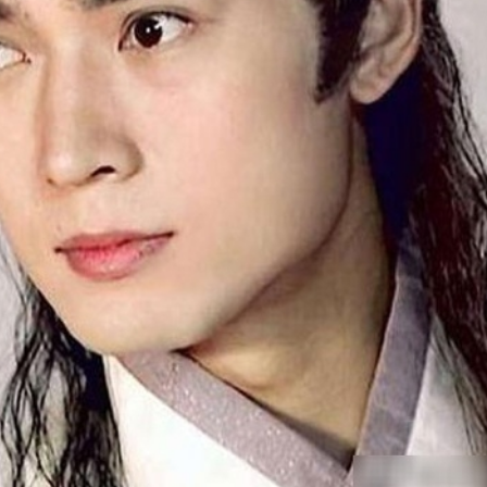
FACEBOOK
GOOGLE