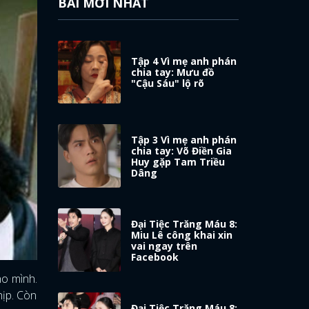
BÀI MỚI NHẤT
Tập 4 Vì mẹ anh phán
chia tay: Mưu đồ
"Cậu Sáu" lộ rõ
Tập 3 Vì mẹ anh phán
chia tay: Võ Điền Gia
Huy gặp Tam Triều
Dâng
Đại Tiệc Trăng Máu 8:
Miu Lê công khai xin
vai ngay trên
Facebook
ho mình.
hịp. Còn
Đại Tiệc Trăng Máu 8: