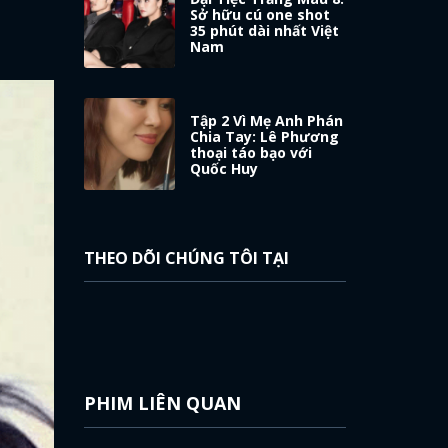
Sở hữu cú one shot
35 phút dài nhất Việt
Nam
Tập 2 Vì Mẹ Anh Phán
Chia Tay: Lê Phương
thoại táo bạo với
Quốc Huy
THEO DÕI CHÚNG TÔI TẠI
PHIM LIÊN QUAN