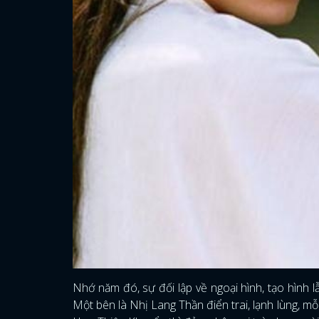
Nhớ năm đó, sự đối lập về ngoại hình, tạo hình l
Một bên là Nhị Lang Thần điển trai, lạnh lùng, mỗi