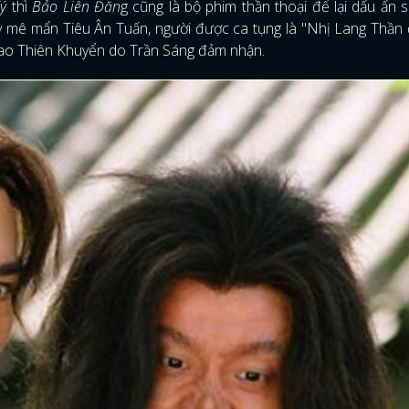
ý
thì
Bảo Liên Đăn
g cũng là bộ phim thần thoại để lại dấu ấn
kỳ mê mẩn Tiêu Ân Tuấn, người được ca tụng là "Nhị Lang Thần 
 Hao Thiên Khuyển do Trần Sáng đảm nhận.