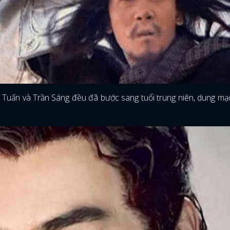
Ân Tuấn và Trần Sáng đều đã bước sang tuổi trung niên, dung mạ
ĐĂNG NHẬP