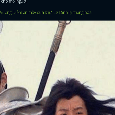
 cho mọi người.
: Vương Diễm ăn mày quá khứ, Lệ Dĩnh lại thăng hoa