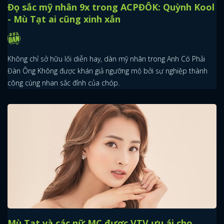
Đọ sắc mỹ nhân 9x trong ACPĐÔK: Quỳnh Kool
- Mù Tạt ai cũng xinh xắn
Không chỉ sở hữu lối diễn hay, dàn mỹ nhân trong Anh Có Phải
Đàn Ông Không được khán giả ngưỡng mộ bởi sự nghiệp thành
công cùng nhan sắc đỉnh của chóp.
Mù Tạt và các nữ MC được VTV ưu ái cho