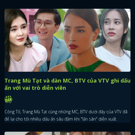
Trang Mù Tạt và dàn MC, BTV của VTV ghi dấu
ấn với vai trò diễn viên
Công Tố, Trang Mù Tạt cùng những MC, BTV dưới đây của VTV đã
để lại cho tôi nhiều dấu ấn sâu đậm khi "lấn sân" diễn xuất.