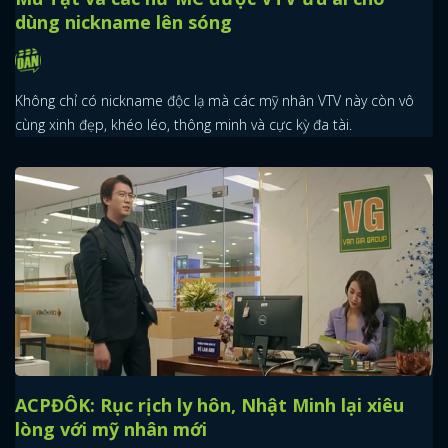
dùng nickname lên sóng
Không chỉ có nickname độc lạ mà các mỹ nhân VTV này còn vô
cùng xinh đẹp, khéo léo, thông minh và cực kỳ đa tài.
ACPĐÔK: Rục rịch ly hôn, Nhật Minh lại xiêu
lòng với mỹ nhân mới