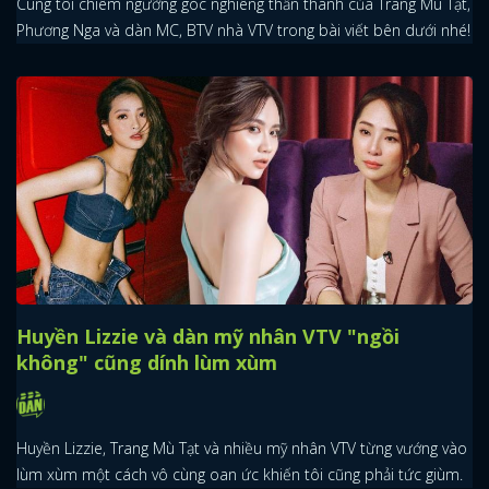
Cùng tôi chiêm ngưỡng góc nghiêng thần thánh của Trang Mù Tạt,
Phương Nga và dàn MC, BTV nhà VTV trong bài viết bên dưới nhé!
Huyền Lizzie và dàn mỹ nhân VTV "ngồi
không" cũng dính lùm xùm
Huyền Lizzie, Trang Mù Tạt và nhiều mỹ nhân VTV từng vướng vào
lùm xùm một cách vô cùng oan ức khiến tôi cũng phải tức giùm.