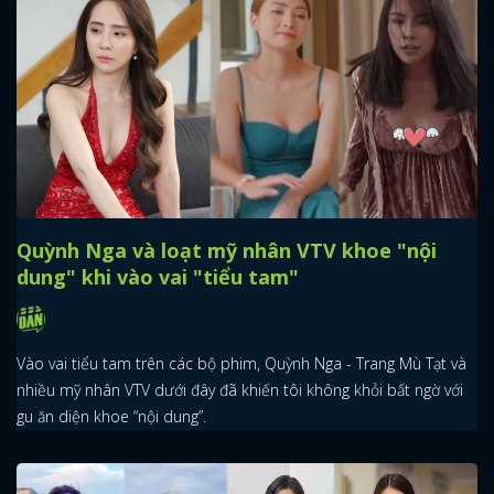
x
ĐĂNG NHẬP
FACEBOOK
GOOGLE
Quỳnh Nga và loạt mỹ nhân VTV khoe "nội
dung" khi vào vai "tiểu tam"
Vào vai tiểu tam trên các bộ phim, Quỳnh Nga - Trang Mù Tạt và
nhiều mỹ nhân VTV dưới đây đã khiến tôi không khỏi bất ngờ với
gu ăn diện khoe “nội dung”.