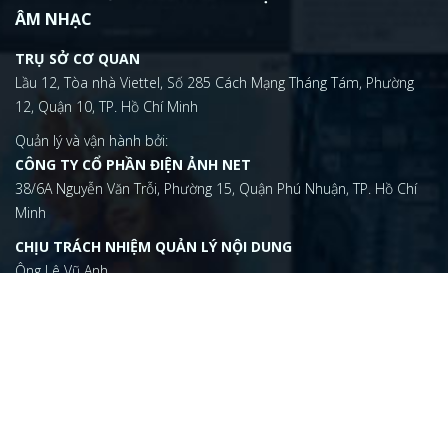
ÂM NHẠC
TRỤ SỞ CƠ QUAN
Lầu 12, Tòa nhà Viettel, Số 285 Cách Mạng Tháng Tám, Phường
12, Quận 10, TP. Hồ Chí Minh
Quản lý và vận hành bởi:
CÔNG TY CỔ PHẦN ĐIỆN ẢNH NET
38/6A Nguyễn Văn Trỗi, Phường 15, Quận Phú Nhuận, TP. Hồ Chí
Minh
CHỊU TRÁCH NHIỆM QUẢN LÝ NỘI DUNG
Ông Lê Vũ Anh
vuanh@dienanh.net
(+84) 2873 050 788
ĐIỆN THOẠI
(+84) 2873 050 788
EMAIL
contact@dienanh.net