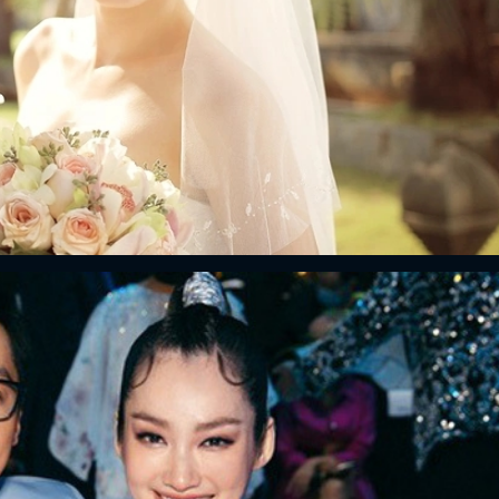
FACEBOOK
GOOGLE