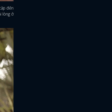
cập đến
i lòng ở