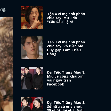
àng.
Tập 4 Vì mẹ anh phán
chia tay: Mưu đồ
"Cậu Sáu" lộ rõ
Tập 3 Vì mẹ anh phán
chia tay: Võ Điền Gia
Huy gặp Tam Triều
Dâng
Đại Tiệc Trăng Máu 8:
Miu Lê công khai xin
vai ngay trên
Facebook
Đại Tiệc Trăng Máu 8:
Sở hữu cú one shot
35 phút dài nhất Việt