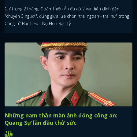
Chỉ trong 2 tháng, Đoàn Thiên Ân đã có 2 vai diễn dính đến
"chuyện 3 người", đứng giữa lựa chọn "trai ngoan - trai hư" trong
Công Tử Bạc Liêu - Nụ Hôn Bạc Tỷ.
Những nam thần màn ảnh đóng công an:
Quang Sự lần đầu thử sức