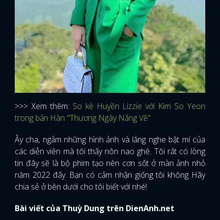
>>> Xem thêm:
So kè Huyền Lizzie với Kim So Yeon
trong bản Hàn "Thương Ngày Nắng Về"
Ây cha, ngắm những hình ảnh và lắng nghe bật mí của
các diễn viên mà tôi thấy nôn nao ghê. Tôi rất có lòng
tin đây sẽ là bộ phim tạo nên cơn sốt ở màn ảnh nhỏ
năm 2022 đấy. Bạn có cảm nhận giống tôi không Hãy
chia sẻ ở bên dưới cho tôi biết với nhé!
Bài viết của Thuỳ Dung trên DienAnh.net