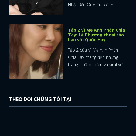
Nhật Bản One Cut of the ...
Tập 2 Vì Mẹ Anh Phán Chia
Tay: Lê Phương thoại táo
bạo với Quốc Huy
Tập 2 của Vì Mẹ Anh Phán
Chia Tay mang đến những
tràng cười dí dỏm và viral với
...
THEO DÕI CHÚNG TÔI TẠI