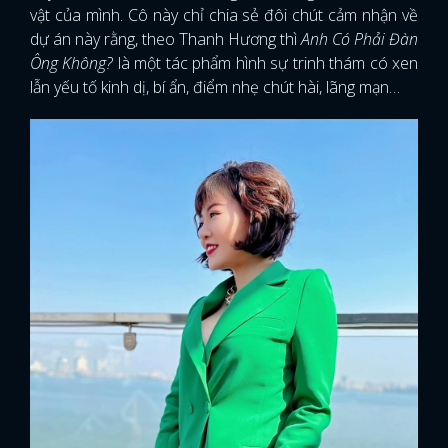
vật của mình. Cô này chỉ chia sẻ đôi chút cảm nhận về
dự án này rằng, theo Thanh Hương thì
Anh Có Phải Đàn
Ông Không?
là một tác phẩm hình sự trinh thám có xen
lẫn yếu tố kinh dị, bí ẩn, điểm nhẹ chút hài, lãng mạn…