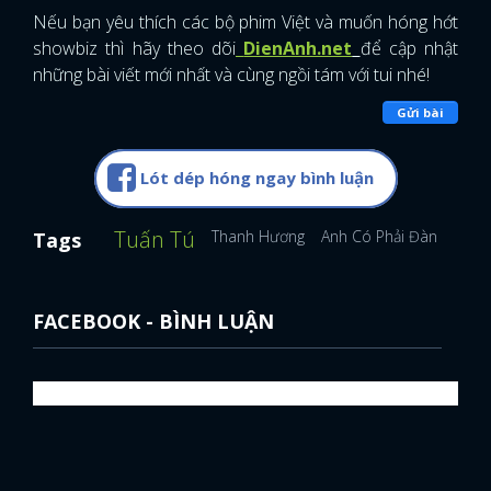
Nếu bạn yêu thích các bộ phim Việt và muốn hóng hớt
showbiz thì hãy theo dõi
DienAnh.net
để cập nhật
những bài viết mới nhất và cùng ngồi tám với tui nhé!
Gửi bài
Lót dép hóng ngay bình luận
Tuấn Tú
Thanh Hương
Anh Có Phải Đàn Ông K
Tags
FACEBOOK - BÌNH LUẬN