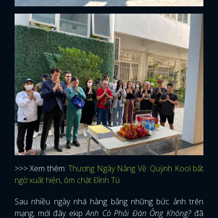
>>> Xem thêm:
Thương Ngày Nắng Về: Quỳnh Kool bất
ngờ xuất hiện, ôm chặt Đình Tú
Sau nhiều ngày nhá hàng bằng những bức ảnh trên
mạng, mới đây ekip
Anh Có Phải Đàn Ông Không?
đã