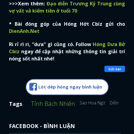
>>>Xem thêm:
Đạo diễn Trương Kỷ Trung cùng
vợ vất vả kiếm tiền ở tuổi 70
FACEBOOK
GOOGLE
* Bài đóng góp của Hóng Hớt Cbiz gửi cho
DienAnh.Net
Ri rỉ rì ri, “dưa” gì cũng có. Follow
Hóng Dưa Bở
Cbiz
ngay để cập nhật những thông tin giải trí
nóng sốt nhất nhé!
Gửi bài
Lót dép hóng ngay bình luận
Tỉnh Bách Nhiên
Sao Hoa Ngữ
Diễn viên H
Tags
FACEBOOK - BÌNH LUẬN