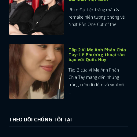
Phim Đại tiệc trăng máu 8
remake hiện tượng phòng vé
Nhật Bản One Cut of the ...
Tập 2 Vì Mẹ Anh Phán Chia
Tay: Lê Phương thoại táo
bạo với Quốc Huy
Tập 2 của Vì Mẹ Anh Phán
Chia Tay mang đến những
tràng cười dí dỏm và viral với
...
THEO DÕI CHÚNG TÔI TẠI