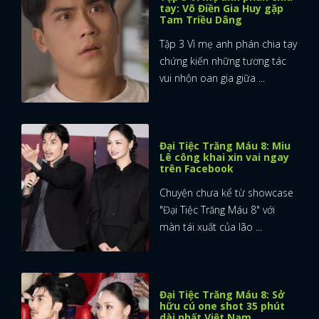
tay: Võ Điền Gia Huy gặp
Tam Triều Dâng
Tập 3 Vì mẹ anh phán chia tay
chứng kiến những tương tác
vui nhộn oan gia giữa ...
Đại Tiệc Trăng Máu 8: Miu
Lê công khai xin vai ngay
trên Facebook
Chuyện chưa kể từ showcase
"Đại Tiệc Trăng Máu 8" với
màn tái xuất của lão ...
Đại Tiệc Trăng Máu 8: Sở
hữu cú one shot 35 phút
dài nhất Việt Nam