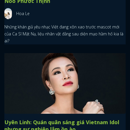
Noo Phước Thịnh
Hoa Le
Những khán giả yêu nhạc Việt đang xôn xao trước mascot mới
của Ca Sĩ Mặt Nạ, liệu nhân vật đằng sau diện mạo hầm hố kia là
ai?
Uyên Linh: Quán quân sáng giá Vietnam Idol
nhưng sự nghiệp lắm ồn ào