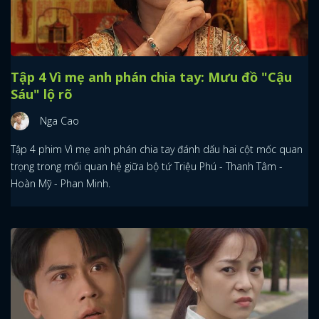
Tập 4 Vì mẹ anh phán chia tay: Mưu đồ "Cậu
Sáu" lộ rõ
Nga Cao
Tập 4 phim Vì mẹ anh phán chia tay đánh dấu hai cột mốc quan
trọng trong mối quan hệ giữa bộ tứ Triệu Phú - Thanh Tâm -
Hoàn Mỹ - Phan Minh.