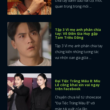
chia tay đánh dấu hai cột mốc
quan trọng trong mối ...
Tập 3 Vì mẹ anh phán chia
tay: Võ Điền Gia Huy gặp
Tam Triều Dâng
Tập 3 Vì mẹ anh phán chia tay
chứng kiến những tương tác
vui nhộn oan gia giữa ...
Đại Tiệc Trăng Máu 8: Miu
Lê công khai xin vai ngay
trên Facebook
Chuyện chưa kể từ showcase
"Đại Tiệc Trăng Máu 8" với
màn tái xuất của lão ...