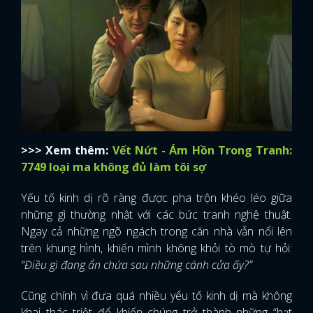
>>> Xem thêm:
Vết Nứt - Ám Hồn Trong Tranh:
7749 loại ma không đủ làm tôi sợ
Yếu tố kinh dị rõ ràng được pha trộn khéo léo giữa
những gì thường nhật với các bức tranh nghệ thuật.
Ngay cả những ngõ ngách trong căn nhà vẫn nổi lên
trên khung hình, khiến mình không khỏi tò mò tự hỏi:
“Điều gì đang ẩn chứa sau những cánh cửa ấy?”
Cũng chính vì đưa quá nhiều yếu tố kinh dị mà không
khai thác triệt để khiến chúng trở thành những “hạt