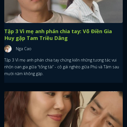
Tập 3 Vì mẹ anh phán chia tay: Võ Điền Gia
Huy gặp Tam Triều Dâng
Nga Cao
Tập 3 Vì mẹ anh phán chia tay chứng kiến những tương tác vui
nhộn oan gia giữa “tổng tài” - cô gái nghèo giữa Phú và Tâm sau
mười năm không gặp.