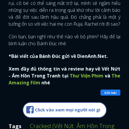
rụi, cô bé có thể sáng mắt trở lại, mình sẽ ngầm hiểu
những sự việc diễn ra trong quá khứ như lời cảnh báo
và để đời sau lãnh hậu quả. Đó chẳng phải là một ý
tưởng ổn so với việc hai mẹ con Ruja, Rachel rời đi sao?
Còn bạn, bạn nghĩ như thế nào về bộ phim? Hãy để lại
bình luận cho Bánh Đúc nhé.
*Bài viết của Bánh Đúc gửi về DienAnh.Net.
Xem đầy đủ thông tin và review hay về Vết Nứt
- Ám Hồn Trong Tranh tại
Thư Viện Phim
và
The
Amazing Film
nhé
Gửi bài
Click vào xem mọi người nói gì
Cracked (Vết Nứt: Âm Hồn Trong Tran
Tags