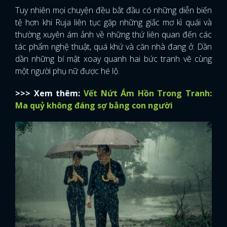
Tuy nhiên mọi chuyện đều bắt đầu có những diễn biến
tệ hơn khi Ruja liên tục gặp những giấc mơ kì quái và
thường xuyên ám ảnh về những thứ liên quan đến các
tác phẩm nghệ thuật, quá khứ và căn nhà đang ở. Dần
dần những bí mật xoay quanh hai bức tranh vẽ cùng
một người phụ nữ được hé lộ.
>>> Xem thêm:
Vết Nứt Ám Hồn Trong Tranh:
Ma quỷ không đáng sợ bằng con người