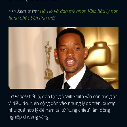
>>> Xem thêm:
Hà Hồ và dàn mỹ nhân Vbiz hậu ly hôn
hạnh phúc bên tình mới
Tờ
People
tiết lộ, đến tận giờ Will Smith vẫn còn tức giận
vì điều đó. Nên cộng dồn vào những lý do trên, dường
như quá hợp lý để nam tài tử “tung chieu” làm đồng
nghiệp choáng váng.