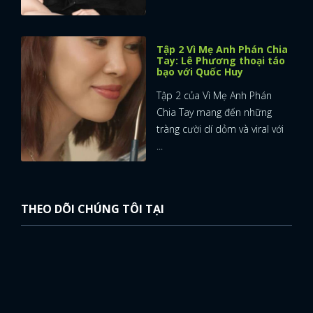
Tập 2 Vì Mẹ Anh Phán Chia
Tay: Lê Phương thoại táo
bạo với Quốc Huy
Tập 2 của Vì Mẹ Anh Phán
Chia Tay mang đến những
tràng cười dí dỏm và viral với
...
THEO DÕI CHÚNG TÔI TẠI