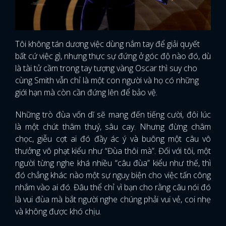
Tôi không tán dương việc dùng nắm tay để giải quyết
bất cứ việc gì, nhưng thực sự đứng ở góc độ nào đó, dù
là tài tử cầm trong tay tượng vàng Oscar thì suy cho
cùng Smith vẫn chỉ là một con người và họ có những
giới hạn mà còn cần đứng lên để bảo vệ.
Những trò đùa vốn dĩ sẽ mang đến tiếng cười, đôi lúc
là một chút thâm thuý, sâu cay. Nhưng đừng châm
chọc, giễu cợt ai đó đầy ác ý và buông một câu vô
thưởng vô phạt kiểu như “Đùa thôi mà”. Đối với tôi, một
người từng nghe khá nhiều “câu đùa” kiểu như thế, thì
đó chẳng khác nào một sự nguỵ biện cho việc tấn công
nhắm vào ai đó. Đâu thể chỉ vì bạn cho rằng câu nói đó
là vui đùa mà bắt người nghe chúng phải vui vẻ, coi nhẹ
và không được khó chịu.