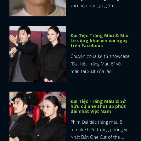
vui nhộn oan gia giữa ...
Đại Tiệc Trăng Máu 8: Miu
Lê công khai xin vai ngay
trên Facebook
Chuyện chưa kể từ showcase
"Đại Tiệc Trăng Máu 8" với
màn tái xuất của lão ...
Đại Tiệc Trăng Máu 8: Sở
hữu cú one shot 35 phút
dài nhất Việt Nam
Phim Đại tiệc trăng máu 8
remake hiện tượng phòng vé
Nhật Bản One Cut of the ...