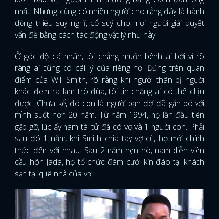
nhất. Nhưng cũng có nhiều người cho rằng đây là hành
động thiếu suy nghĩ, cổ suý cho mọi người giải quyết
vấn đề bằng cách tác động vật lý như này.
Ở góc độ cá nhân, tôi chẳng muốn bênh ai bởi vì rõ
ràng ai cũng có cái lý của riêng họ. Đứng trên quan
điểm của Will Smith, rõ ràng khi người thân bị người
khác đem ra làm trò đùa, tôi tin chẳng ai có thể chịu
được. Chưa kể, đó còn là người bạn đời đã gắn bó với
mình suốt hơn 20 năm. Từ năm 1994, họ lần đầu tiên
gặp gỡ, lúc ấy nam tài tử đã có vợ và 1 người con. Phải
sau đó 1 năm, khi Smith chia tay vợ cũ, họ mới chính
thức đến với nhau. Sau 2 năm hẹn hò, nam diễn viên
cầu hôn Jada, họ tổ chức đám cưới kín đáo tại khách
sạn tại quê nhà của vợ.