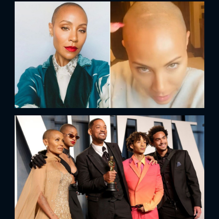
x
ĐĂNG NHẬP