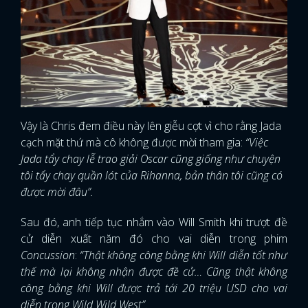
Vậy là Chris đem điều này lên giễu cợt vì cho rằng Jada
cạch mặt thứ mà cô không được mời tham gia:
“Việc
Jada tẩy chay lễ trao giải Oscar cũng giống như chuyện
tôi tẩy chay quần lót của Rihanna, bản thân tôi cũng có
được mời đâu”.
Sau đó, anh tiếp tục nhắm vào Will Smith khi trượt đề
cử diễn xuất năm đó cho vai diễn trong phim
Concussion
:
“Thật không công bằng khi Will diễn tốt như
thế mà lại không nhận được đề cử… Cũng thật không
công bằng khi Will được trả tới 20 triệu USD cho vai
diễn trong Wild Wild West”.