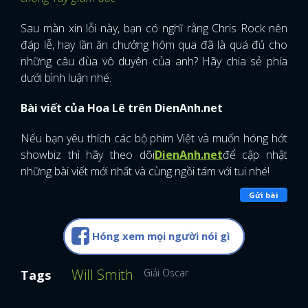
Sau màn xin lỗi này, bạn có nghĩ rằng Chris Rock nên
đáp lễ, hay lần ăn chưởng hôm qua đã là quá đủ cho
những câu đùa vô duyên của anh? Hãy chia sẻ phía
dưới bình luận nhé.
Bài viết của Hoa Lê trên DienAnh.net
Nếu bạn yêu thích các bộ phim Việt và muốn hóng hớt
showbiz thì hãy theo dõi
DienAnh.net
để cập nhật
những bài viết mới nhất và cùng ngồi tám với tui nhé!
Gửi bài
Hóng xem mọi người nói gì
Will Smith
Giải Oscar
Tags