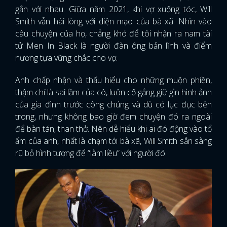
gắn với nhau. Giữa năm 2021, khi vợ xuống tóc, Will
Smith vẫn hài lòng với diện mạo của bà xã. Nhìn vào
câu chuyện của họ, chẳng khó để tôi nhận ra nam tài
tử Men In Black là người đàn ông bản lĩnh và điểm
nương tựa vững chắc cho vợ.
Anh chấp nhận và thấu hiểu cho những muộn phiền,
thậm chí là sai lầm của cô, luôn cố gắng giữ gìn hình ảnh
của gia đình trước công chúng và dù có lục đục bên
trong, nhưng không bao giờ đem chuyện đó ra ngoài
để bàn tán, than thở. Nên dễ hiểu khi ai đó động vào tổ
ấm của anh, nhất là chạm tới bà xã, Will Smith sẵn sàng
rũ bỏ hình tượng để “làm liều” với người đó.