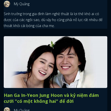
Mỳ Quảng
Sinh trưởng trong gia đình làm nghệ thuật là lợi thế khó ai có
được của các ngôi sao, dù vậy họ cũng phải nỗ lực rất nhiều để
thoát khỏi cái bóng của cha mẹ.
Han Ga In-Yeon Jung Hoon và kỷ niệm đám
cưới "có một không hai" để đời
Mỳ Quảng