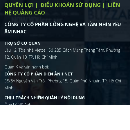
QUYỀN LỢI
ĐIỂU KHOẢN SỬ DỤNG
LIÊN
HỆ QUẢNG CÁO
CÔNG TY CỔ PHẦN CÔNG NGHỆ VÀ TẦM NHÌN YÊU
ÂM NHẠC
TRỤ SỞ CƠ QUAN
Lầu 12, Tòa nhà Viettel, Số 285 Cách Mạng Tháng Tám, Phường
12, Quận 10, TP. Hồ Chí Minh
Quản lý và vận hành bởi:
CÔNG TY CỔ PHẦN ĐIỆN ẢNH NET
38/6A Nguyễn Văn Trỗi, Phường 15, Quận Phú Nhuận, TP. Hồ Chí
Minh
CHỊU TRÁCH NHIỆM QUẢN LÝ NỘI DUNG
Ông Lê Vũ Anh
vuanh@dienanh.net
(+84) 2873 050 788
ĐIỆN THOẠI