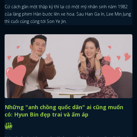
Cứ cách gần một thập kỷ thì lại có một mỹ nhân sinh năm 1982
của làng phim Hàn bước lên xe hoa. Sau Han Ga In, Lee Min Jung
thì cuối cùng cũng tới Son Ye Jin.
Những "anh chồng quốc dân" ai cũng muốn
có: Hyun Bin đẹp trai và ấm áp