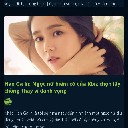
về gia đình, thông tin chị đẹp chia sẻ thực sự là thú vị lắm nhé.
x
ĐĂNG NHẬP
FACEBOOK
GOOGLE
Han Ga In: Ngọc nữ hiếm có của Kbiz chọn lấy
chồng thay vì danh vọng
Nhắc Han Ga In là tôi sẽ nghĩ ngay đến hình ảnh một ngọc nữ dịu
dàng, thuần khiết và cực kỳ đặc biệt bởi cô lấy chồng khi đang ở
trên đỉnh cao danh vọng.