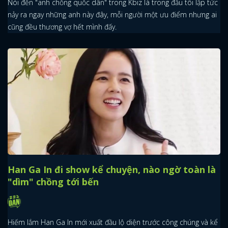
Nói đến "anh chồng quốc dân" trong Kbiz là trong đầu tôi lập tức
nảy ra ngay những anh này đây, mỗi người một ưu điểm nhưng ai
cũng đều thương vợ hết mình đấy.
Han Ga In đi show kể chuyện, nào ngờ toàn là
"dìm" chồng tới bến
Hiếm lắm Han Ga In mới xuất đầu lộ diện trước công chúng và kể