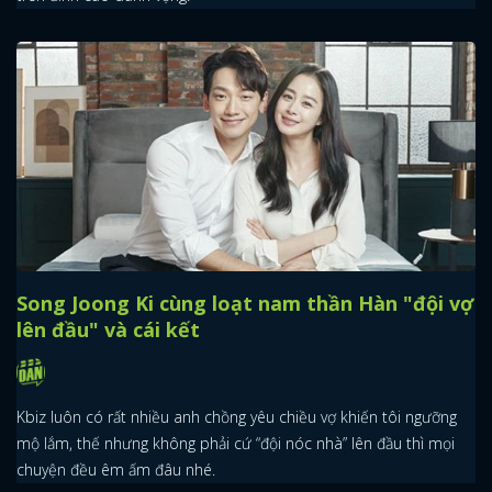
Song Joong Ki cùng loạt nam thần Hàn "đội vợ
lên đầu" và cái kết
Kbiz luôn có rất nhiều anh chồng yêu chiều vợ khiến tôi ngưỡng
mộ lắm, thế nhưng không phải cứ “đội nóc nhà” lên đầu thì mọi
chuyện đều êm ấm đâu nhé.