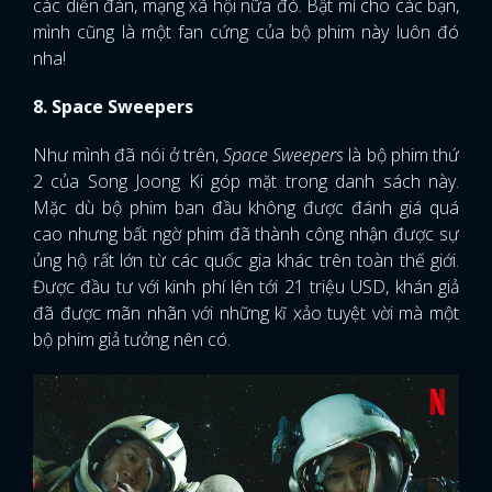
các diễn đàn, mạng xã hội nữa đó. Bật mí cho các bạn,
mình cũng là một fan cứng của bộ phim này luôn đó
FACEBOOK
GOOGLE
nha!
8. Space Sweepers
Như mình đã nói ở trên,
Space Sweepers
là bộ phim thứ
2 của Song Joong Ki góp mặt trong danh sách này.
Mặc dù bộ phim ban đầu không được đánh giá quá
cao nhưng bất ngờ phim đã thành công nhận được sự
ủng hộ rất lớn từ các quốc gia khác trên toàn thế giới.
Được đầu tư với kinh phí lên tới 21 triệu USD, khán giả
đã được mãn nhãn với những kĩ xảo tuyệt vời mà một
bộ phim giả tưởng nên có.