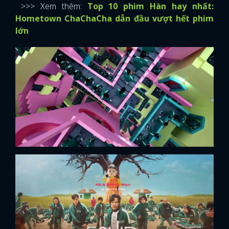
>>> Xem thêm:
Top 10 phim Hàn hay nhất:
Hometown ChaChaCha dẫn đầu vượt hết phim
lớn