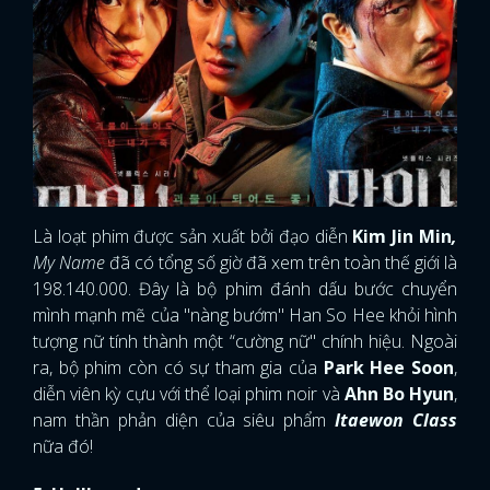
Là loạt phim được sản xuất bởi đạo diễn
Kim Jin Min
,
My Name
đã có tổng số giờ đã xem trên toàn thế giới là
198.140.000. Đây là bộ phim đánh dấu bước chuyển
mình mạnh mẽ của "nàng bướm" Han So Hee khỏi hình
tượng nữ tính thành một “cường nữ" chính hiệu. Ngoài
ra, bộ phim còn có sự tham gia của
Park Hee Soon
,
diễn viên kỳ cựu với thể loại phim noir và
Ahn Bo Hyun
,
nam thần phản diện của siêu phẩm
Itaewon Class
nữa đó!