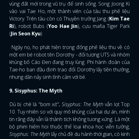
vùng đất mới trong vũ trụ để sinh sống. Song Joong Ki
vào vai Tae Ho, một thành viên của tàu thu phế liệu
Victory. Trên tàu còn có Thuyền trưởng Jang (
Kim Tae
Ri
), robot Bubs (
Yoo Hae Jin
), cựu mafia Tiger Park
(
Jin Seon Kyu
).
Ngày nọ, họ phát hiện trong đống phế liệu thu về có
một em bé robot tên Dorothy - đối tượng UTS và nhóm
khủng bố Cáo Đen đang truy lùng. Phi hành đoàn của
Tae-ho ban đầu định trao đổi Dorothy lấy tiền thưởng,
nhưng dần nảy sinh tình cảm với bé.
9. Sisyphus: The Myth
Dù bị chê là "bom xịt",
Sisyphus: The Myth
vẫn lọt Top
10. Tuy nhiên so với quy mô khủng của hai dự án, mình
tin rằng đây vẫn là thành tích không tương xứng. Là một
bộ phim hiếm hoi thuộc thể loại khoa học viễn tưởng,
Sisyphus: The Myth
lấy chủ đề du hành thời gian, có kinh