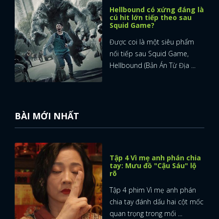
Hellbound có xứng đáng là
cú hit lớn tiếp theo sau
Squid Game?
Được coi là một siêu phẩm
nối tiếp sau Squid Game,
Hellbound (Bản Án Từ Địa ...
BÀI MỚI NHẤT
Tập 4 Vì mẹ anh phán chia
tay: Mưu đồ "Cậu Sáu" lộ
rõ
Tập 4 phim Vì mẹ anh phán
chia tay đánh dấu hai cột mốc
quan trọng trong mối ...